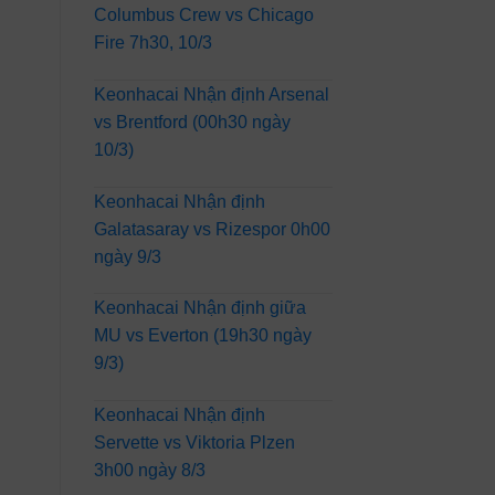
Columbus Crew vs Chicago
Fire 7h30, 10/3
Keonhacai Nhận định Arsenal
vs Brentford (00h30 ngày
10/3)
Keonhacai Nhận định
Galatasaray vs Rizespor 0h00
ngày 9/3
Keonhacai Nhận định giữa
MU vs Everton (19h30 ngày
9/3)
Keonhacai Nhận định
Servette vs Viktoria Plzen
3h00 ngày 8/3