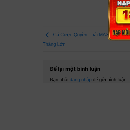
Cá Cược Quyền Thái MAX Muay Tha
Thắng Lớn
Để lại một bình luận
Bạn phải
đăng nhập
để gửi bình luận.