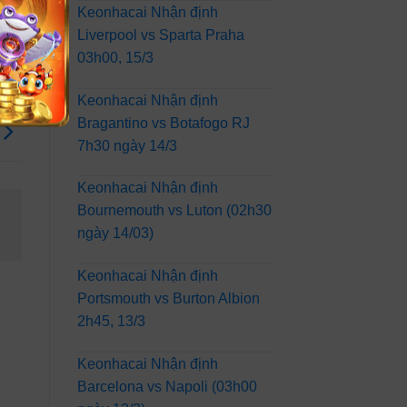
Keonhacai Nhận định
Liverpool vs Sparta Praha
03h00, 15/3
Keonhacai Nhận định
ball
Bragantino vs Botafogo RJ
7h30 ngày 14/3
Keonhacai Nhận định
Bournemouth vs Luton (02h30
ngày 14/03)
Keonhacai Nhận định
Portsmouth vs Burton Albion
2h45, 13/3
Keonhacai Nhận định
Barcelona vs Napoli (03h00