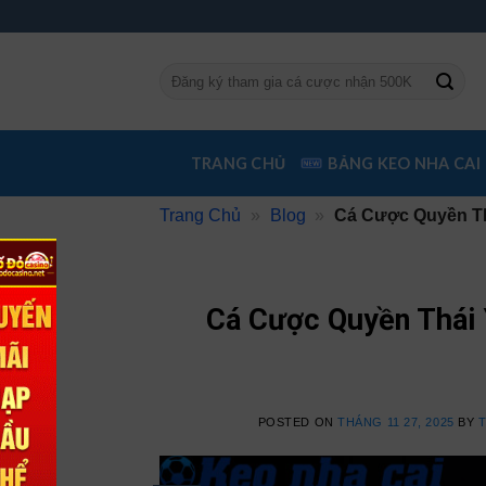
Skip
to
content
TRANG CHỦ
BẢNG KEO NHA CAI
Trang Chủ
»
Blog
»
Cá Cược Quyền Th
Cá Cược Quyền Thái 
POSTED ON
THÁNG 11 27, 2025
BY
T