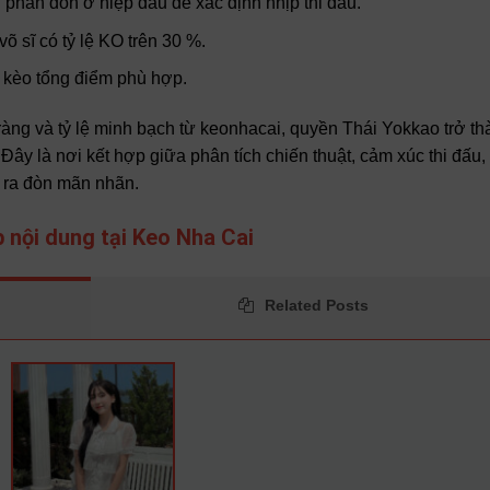
 phản đòn ở hiệp đầu để xác định nhịp thi đấu.
võ sĩ có tỷ lệ KO trên 30 %.
n kèo tổng điểm phù hợp.
õ ràng và tỷ lệ minh bạch từ keonhacai, quyền Thái Yokkao trở t
Đây là nơi kết hợp giữa phân tích chiến thuật, cảm xúc thi đấu,
 ra đòn mãn nhãn.
 nội dung tại Keo Nha Cai
Related Posts