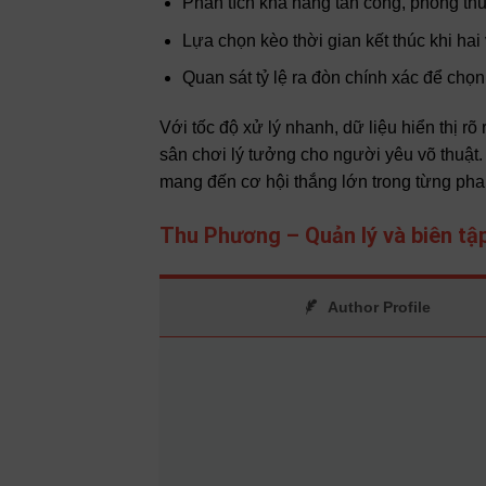
Phân tích khả năng tấn công, phòng thủ
Lựa chọn kèo thời gian kết thúc khi hai 
Quan sát tỷ lệ ra đòn chính xác để chọ
Với tốc độ xử lý nhanh, dữ liệu hiển thị r
sân chơi lý tưởng cho người yêu võ thuật. 
mang đến cơ hội thắng lớn trong từng pha
Thu Phương – Quản lý và biên tập
Author Profile