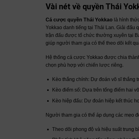
Vài nét về quyền Thái Yok
Cá cược quyền Thái Yokkao
là hình thứ
Yokkao danh tiếng tại Thái Lan. Giải đấu 
trận đấu được tổ chức thường xuyên tại B
giúp người tham gia có thể theo dõi kết q
Hệ thống cá cược Yokkao được chia thành
chọn phù hợp với chiến lược riêng.
Kèo thắng chính: Dự đoán võ sĩ thắng t
Kèo điểm số: Dựa trên tổng điểm hai võ 
Kèo hiệp đấu: Dự đoán hiệp kết thúc ho
Người tham gia có thể áp dụng các mẹo để
Theo dõi phong độ và hiệu suất trung bì