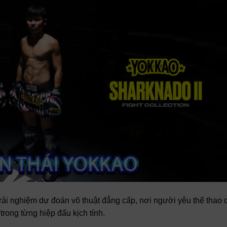
ải nghiệm dự đoán võ thuật đẳng cấp, nơi người yêu thể thao 
 trong từng hiệp đấu kịch tính.