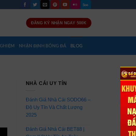
ĐĂNG KÝ NHẬN NGAY 500K
NGHIỆM
NHẬN ĐỊNH BÓNG ĐÁ
BLOG
NHÀ CÁI UY TÍN
Đánh Giá Nhà Cái SODO66 –
Độ Uy Tín Và Chất Lượng
2025
Đánh Giá Nhà Cái BET88 |