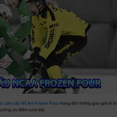
c côn cầu NCAA Frozen Four
mang đến không gian giải trí t
hưởng ưu điểm vượt trội.