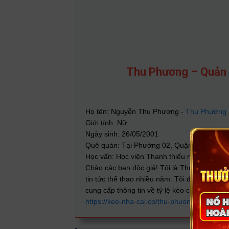
Thu Phương – Quản lý
Họ tên: Nguyễn Thu Phương -
Thu Phương
Giới tính: Nữ
Ngày sinh: 26/05/2001
Quê quán: Tại Phường 02, Quận 5, TP.HCM
Học vấn: Học viện Thanh thiếu niên Việt N
Chào các bạn độc giả! Tôi là Thu Phương – 
tin tức thể thao nhiều năm. Tôi đã tự xây d
cung cấp thông tin về tỷ lệ kèo của các bộ 
https://keo-nha-cai.co/thu-phuong/