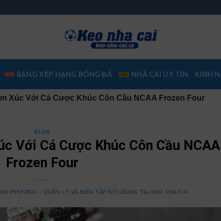
BẢNG XẾP HẠNG BÓNG ĐÁ
NHÀ CÁI UY TÍN
KINH 
ảm Xúc Với Cá Cược Khúc Côn Cầu NCAA Frozen Four
BLOG
úc Với Cá Cược Khúc Côn Cầu NCAA
Frozen Four
HU PHƯƠNG – QUẢN LÝ VÀ BIÊN TẬP NỘI DUNG TẠI KEO NHA CAI