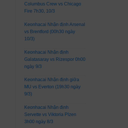
Columbus Crew vs Chicago
Fire 7h30, 10/3
Keonhacai Nhận định Arsenal
vs Brentford (00h30 ngày
10/3)
Keonhacai Nhận định
Galatasaray vs Rizespor 0h00
ngày 9/3
Keonhacai Nhận định giữa
MU vs Everton (19h30 ngày
9/3)
Keonhacai Nhận định
Servette vs Viktoria Plzen
3h00 ngày 8/3