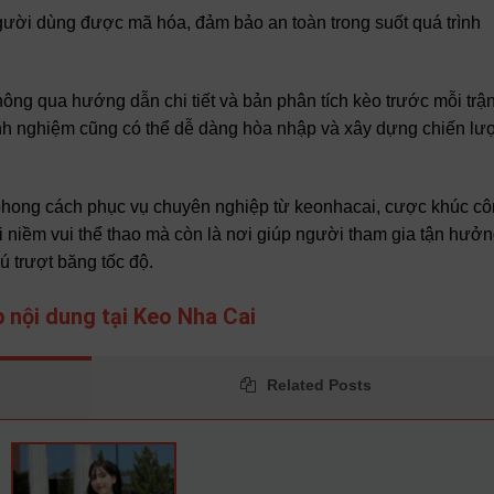
người dùng được mã hóa, đảm bảo an toàn trong suốt quá trình
hông qua hướng dẫn chi tiết và bản phân tích kèo trước mỗi trận
nh nghiệm cũng có thể dễ dàng hòa nhập và xây dựng chiến lư
à phong cách phục vụ chuyên nghiệp từ keonhacai, cược khúc cô
niềm vui thể thao mà còn là nơi giúp người tham gia tận hưở
ú trượt băng tốc độ.
 nội dung tại Keo Nha Cai
Related Posts