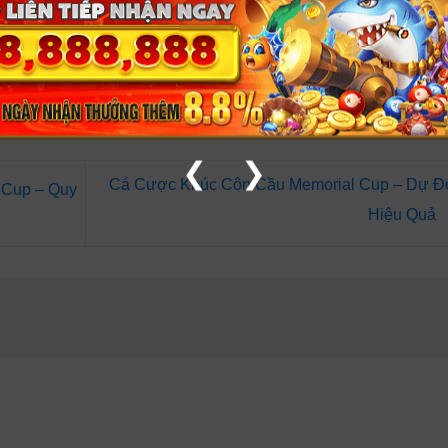
aster Championships – Dự Đoán Hiệu Quả
❮
❯
Cá Cược Khúc Côn Cầu Memorial Cup – Dự Đ
 Cup – Quy
Hiệu Quả