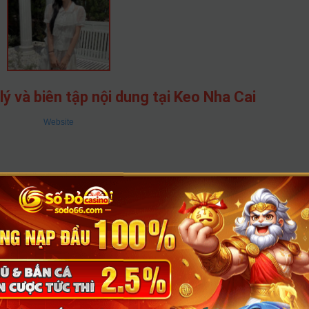
 và biên tập nội dung tại Keo Nha Cai
Website
am
Người sáng lập lên trang web keo-nha-cai.co. Với kinh nghiệm biên tậ
ựng và phát triển keo-nha-cai.co trở thành một trong những trang web
môn thể thao hàng đầu tại Việt Nam cũng như trên Thế Giới.