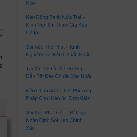
Kèo
Kèo Đồng Banh Nửa Trái –
Kinh Nghiệm Tham Gia Kèo
.
Chấp
ợc
Soi Kèo Thẻ Phạt – Kinh
Nghiệm Soi Kèo Chuẩn Nhất
n
ng
Tài Xỉu 1/2 Là Gì? Hướng
Dẫn Bắt Kèo Chuẩn Xác Nhất
Kèo Chấp 3/4 Là Gì? Phương
Pháp Chơi Kèo 3/4 Đơn Giản
Soi Kèo Phạt Góc – Bí Quyết
Nhận Định Soi Kèo Chính
Xác