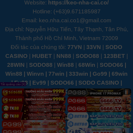
Website:
https://keo-nha-cai.co/
Hotline: (+63)9.671185987
Email:
keo.nha.cai.co1@gmail.com
Địa chỉ: Nguyễn Hữu Tiến, Tây Thạnh, Tân Phú,
Thành phố Hồ Chí Minh, Vietnam 72009
Đối tác của chúng tôi:
77VN
|
33VN
|
SODO
CASINO
|
HUBET
|
NN88
|
SODO88
|
123BET
|
28WIN
|
SODO88
|
Win88
|
68Win
|
SODO66
|
Win88
|
Winvn
|
77win
|
333win
|
Go99
|
69win
|
Ev88
|
Ev99
|
SODO66
|
SODO CASINO
|
Tắt quảng cáo [X]
SODO66
|