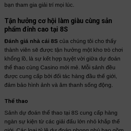
bạn tham gia giải trí mọi lúc.
Tận hưởng cơ hội làm giàu cùng sản
phẩm đỉnh cao tại 8S
Đánh giá nhà cái 8S
của chúng tôi cho thấy
thành viên sẽ được tận hưởng một kho trò chơi
khổng lồ, là sự kết hợp tuyệt vời giữa dự đoán
thể thao cùng Casino mới mẻ. Mỗi sảnh đều
được cung cấp bởi đối tác hàng đầu thế giới,
đảm bảo hình ảnh và âm thanh sống động.
Thể thao
Sảnh dự đoán thể thao tại 8S cung cấp hàng
ngàn sự kiện từ các giải đấu lớn nhỏ khắp thế
giới. Các loại tỷ lệ dự đoán phong phú bao gồm