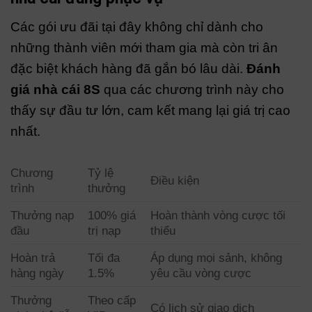
Các gói ưu đãi tại đây không chỉ dành cho
những thành viên mới tham gia mà còn tri ân
đặc biệt khách hàng đã gắn bó lâu dài.
Đánh
giá nhà cái 8S
qua các chương trình này cho
thấy sự đầu tư lớn, cam kết mang lại giá trị cao
nhất.
Chương
Tỷ lệ
Điều kiện
trình
thưởng
Thưởng nạp
100% giá
Hoàn thành vòng cược tối
đầu
trị nạp
thiểu
Hoàn trả
Tối đa
Áp dụng mọi sảnh, không
hàng ngày
1.5%
yêu cầu vòng cược
Thưởng
Theo cấp
Có lịch sử giao dịch