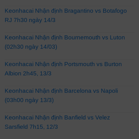
Keonhacai Nhận định Bragantino vs Botafogo
RJ 7h30 ngày 14/3
Keonhacai Nhận định Bournemouth vs Luton
(02h30 ngày 14/03)
Keonhacai Nhận định Portsmouth vs Burton
Albion 2h45, 13/3
Keonhacai Nhận định Barcelona vs Napoli
(03h00 ngày 13/3)
Keonhacai Nhận định Banfield vs Velez
Sarsfield 7h15, 12/3