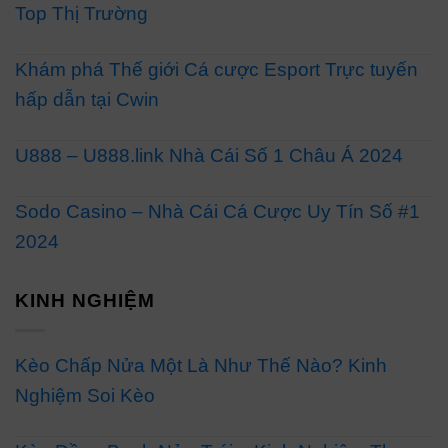
Top Thị Trường
Khám phá Thế giới Cá cược Esport Trực tuyến
hấp dẫn tại Cwin
U888 – U888.link Nhà Cái Số 1 Châu Á 2024
Sodo Casino – Nhà Cái Cá Cược Uy Tín Số #1
2024
KINH NGHIỆM
Kèo Chấp Nửa Một Là Như Thế Nào? Kinh
Nghiệm Soi Kèo