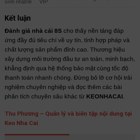
sinh nhật/lễ
VIP
Kết luận
Đánh giá nhà cái 8S
cho thấy nền tảng đáp
ứng đầy đủ tiêu chí về uy tín, tính hợp pháp và
chất lượng sản phẩm đỉnh cao. Thương hiệu
xây dựng môi trường đầu tư an toàn, minh bạch,
khẳng định qua hệ thống bảo mật cùng tốc độ
thanh toán nhanh chóng. Đừng bỏ lỡ cơ hội trải
nghiệm chuyên nghiệp và đọc thêm các bài
phân tích chuyên sâu khác từ
KEONHACAI
.
Thu Phương – Quản lý và biên tập nội dung tại
Keo Nha Cai