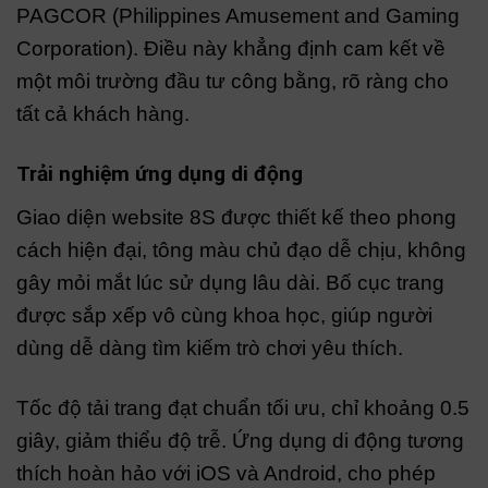
PAGCOR (Philippines Amusement and Gaming
Corporation). Điều này khẳng định cam kết về
một môi trường đầu tư công bằng, rõ ràng cho
tất cả khách hàng.
Trải nghiệm ứng dụng di động
Giao diện website 8S được thiết kế theo phong
cách hiện đại, tông màu chủ đạo dễ chịu, không
gây mỏi mắt lúc sử dụng lâu dài. Bố cục trang
được sắp xếp vô cùng khoa học, giúp người
dùng dễ dàng tìm kiếm trò chơi yêu thích.
Tốc độ tải trang đạt chuẩn tối ưu, chỉ khoảng 0.5
giây, giảm thiểu độ trễ. Ứng dụng di động tương
thích hoàn hảo với iOS và Android, cho phép