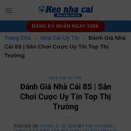
Skip
to
content
ĐĂNG KÝ NHẬN NGAY 500K
Trang Chủ
»
Nhà Cái Uy Tín
»
Đánh Giá Nhà
Cái 8S | Sân Chơi Cược Uy Tín Top Thị
Trường
NHÀ CÁI UY TÍN
Đánh Giá Nhà Cái 8S | Sân
Chơi Cược Uy Tín Top Thị
Trường
POSTED ON
THÁNG 11 19, 2025
BY
THU PHƯƠNG –
QUẢN LÝ VÀ BIÊN TẬP NỘI DUNG TẠI KEO NHA CAI