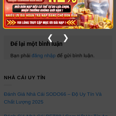
Kèo Châu Á Chuẩn –
Đánh Giá Nhà Cái
Hướng Dẫn Cẩm Nang
PG66 – Chi Tiết Uy Tín
Dự Đoán Nhanh 2025
Top 1 Thị Trường
❮
❯
Để lại một bình luận
Bạn phải
đăng nhập
để gửi bình luận.
NHÀ CÁI UY TÍN
Đánh Giá Nhà Cái SODO66 – Độ Uy Tín Và
Chất Lượng 2025