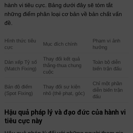
hành vi tiêu cực. Bảng dưới đây sẽ tóm tắt
những điểm phân loại cơ bản về bản chất vấn
đề.
Hình thức tiêu
Phạm vi ảnh
Mục đích chính
cực
hưởng
Thay đổi kết quả
Dàn xếp Tỷ số
Toàn bộ diễn
thắng-thua chung
(Match Fixing)
biến trận đấu
cuộc
Chỉ một phần
Bán độ điểm
Thay đổi sự kiện
diễn biến trận
(Spot Fixing)
nhỏ (thẻ phạt, góc)
đấu
Hậu quả pháp lý và đạo đức của hành vi
tiêu cực này