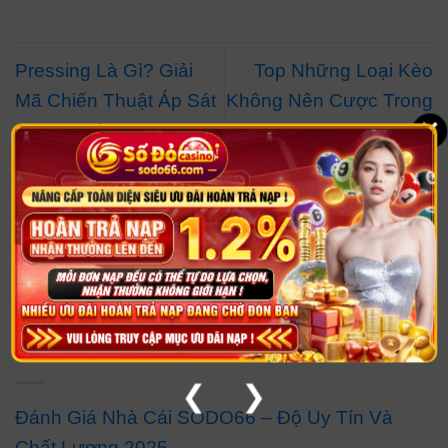
Pressing Là Gì? Giải
Top Những Loại Kèo
Mã Chiến Thuật Áp Sát
Không Nên Cược Trong
×
Cường Độ Cao
Bóng Đá 2025
Để lại một bình luận
Bạn phải
đăng nhập
để gửi bình luận.
NHÀ CÁI UY TÍN
❮
❯
Đánh Giá Nhà Cái SODO66 – Độ Uy Tín Và
Chất Lượng 2025