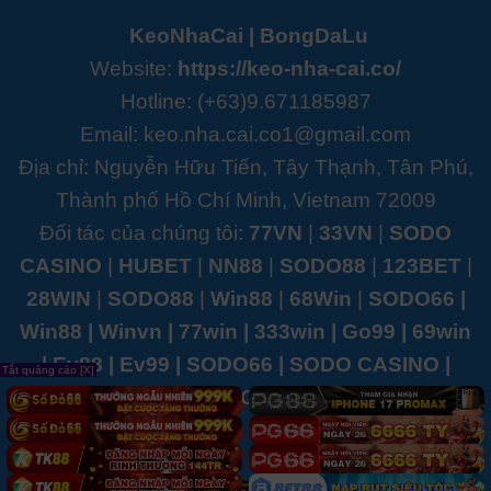
KeoNhaCai
|
BongDaLu
Website:
https://keo-nha-cai.co/
Hotline: (+63)9.671185987
Email:
keo.nha.cai.co1@gmail.com
Địa chỉ: Nguyễn Hữu Tiến, Tây Thạnh, Tân Phú,
Thành phố Hồ Chí Minh, Vietnam 72009
Đối tác của chúng tôi:
77VN
|
33VN
|
SODO
CASINO
|
HUBET
|
NN88
|
SODO88
|
123BET
|
28WIN
|
SODO88
|
Win88
|
68Win
|
SODO66
|
Win88
|
Winvn
|
77win
|
333win
|
Go99
|
69win
|
Ev88
|
Ev99
|
SODO66
|
SODO CASINO
|
Tắt quảng cáo [X]
SODO66
|