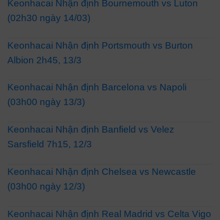
Keonhacai Nhận định Bournemouth vs Luton
(02h30 ngày 14/03)
Keonhacai Nhận định Portsmouth vs Burton
Albion 2h45, 13/3
Keonhacai Nhận định Barcelona vs Napoli
(03h00 ngày 13/3)
Keonhacai Nhận định Banfield vs Velez
Sarsfield 7h15, 12/3
Keonhacai Nhận định Chelsea vs Newcastle
(03h00 ngày 12/3)
Keonhacai Nhận định Real Madrid vs Celta Vigo