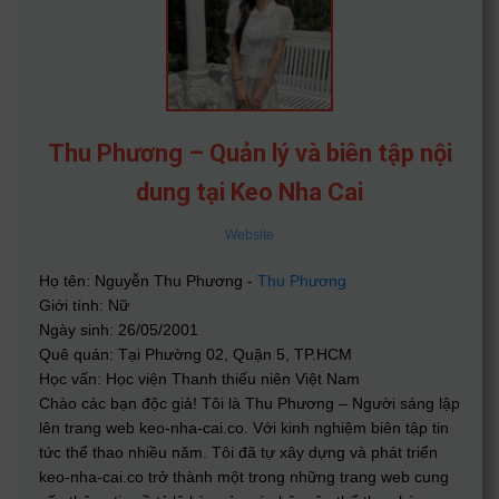
Thu Phương – Quản lý và biên tập nội
dung tại Keo Nha Cai
Website
Họ tên: Nguyễn Thu Phương -
Thu Phương
Giới tính: Nữ
Ngày sinh: 26/05/2001
Quê quán: Tại Phường 02, Quận 5, TP.HCM
Học vấn: Học viện Thanh thiếu niên Việt Nam
Chào các bạn độc giả! Tôi là Thu Phương – Người sáng lập
lên trang web keo-nha-cai.co. Với kinh nghiệm biên tập tin
tức thể thao nhiều năm. Tôi đã tự xây dựng và phát triển
keo-nha-cai.co trở thành một trong những trang web cung