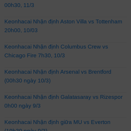
00h30, 11/3
Keonhacai Nhận định Aston Villa vs Tottenham
20h00, 10/03
Keonhacai Nhận định Columbus Crew vs
Chicago Fire 7h30, 10/3
Keonhacai Nhận định Arsenal vs Brentford
(00h30 ngày 10/3)
Keonhacai Nhận định Galatasaray vs Rizespor
0h00 ngày 9/3
Keonhacai Nhận định giữa MU vs Everton
(19h30 ngày 9/3)