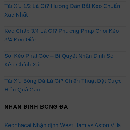
Tài Xỉu 1/2 Là Gì? Hướng Dẫn Bắt Kèo Chuẩn
Xác Nhất
Kèo Chấp 3/4 Là Gì? Phương Pháp Chơi Kèo
3/4 Đơn Giản
Soi Kèo Phạt Góc – Bí Quyết Nhận Định Soi
Kèo Chính Xác
Tài Xỉu Bóng Đá Là Gì? Chiến Thuật Đặt Cược
Hiệu Quả Cao
NHẬN ĐỊNH BÓNG ĐÁ
Keonhacai Nhận định West Ham vs Aston Villa