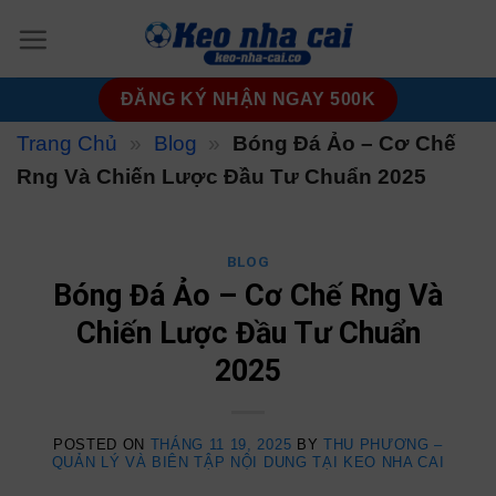
Skip
to
content
ĐĂNG KÝ NHẬN NGAY 500K
Trang Chủ
»
Blog
»
Bóng Đá Ảo – Cơ Chế
Rng Và Chiến Lược Đầu Tư Chuẩn 2025
BLOG
Bóng Đá Ảo – Cơ Chế Rng Và
Chiến Lược Đầu Tư Chuẩn
2025
POSTED ON
THÁNG 11 19, 2025
BY
THU PHƯƠNG –
QUẢN LÝ VÀ BIÊN TẬP NỘI DUNG TẠI KEO NHA CAI