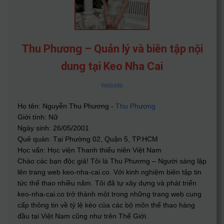
Thu Phương – Quản lý và biên tập nội
dung tại Keo Nha Cai
Website
Họ tên: Nguyễn Thu Phương -
Thu Phương
Giới tính: Nữ
Ngày sinh: 26/05/2001
Quê quán: Tại Phường 02, Quận 5, TP.HCM
Học vấn: Học viện Thanh thiếu niên Việt Nam
Chào các bạn độc giả! Tôi là Thu Phương – Người sáng lập
lên trang web keo-nha-cai.co. Với kinh nghiệm biên tập tin
tức thể thao nhiều năm. Tôi đã tự xây dựng và phát triển
keo-nha-cai.co trở thành một trong những trang web cung
cấp thông tin về tỷ lệ kèo của các bộ môn thể thao hàng
đầu tại Việt Nam cũng như trên Thế Giới.