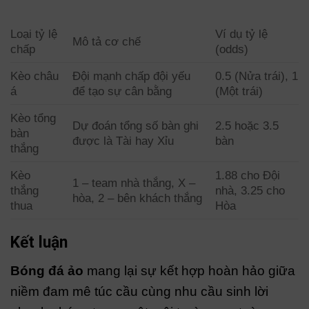
Loại tỷ lệ
Ví dụ tỷ lệ
Mô tả cơ chế
chấp
(odds)
Kèo châu
Đội mạnh chấp đội yếu
0.5 (Nửa trái), 1
á
để tạo sự cân bằng
(Một trái)
Kèo tổng
Dự đoán tổng số bàn ghi
2.5 hoặc 3.5
bàn
được là Tài hay Xỉu
bàn
thắng
Kèo
1.88 cho Đội
1 – team nhà thắng, X –
thắng
nhà, 3.25 cho
hòa, 2 – bên khách thắng
thua
Hòa
Kết luận
Bóng đá ảo
mang lại sự kết hợp hoàn hảo giữa
niềm đam mê túc cầu cùng nhu cầu sinh lời