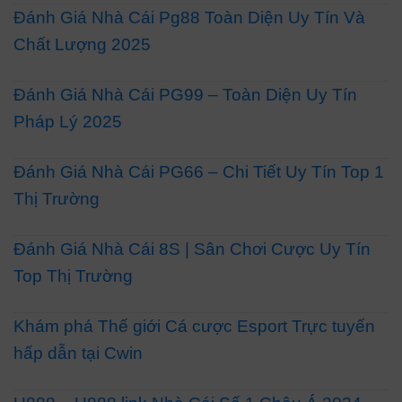
Đánh Giá Nhà Cái Pg88 Toàn Diện Uy Tín Và
Chất Lượng 2025
Đánh Giá Nhà Cái PG99 – Toàn Diện Uy Tín
Pháp Lý 2025
Đánh Giá Nhà Cái PG66 – Chi Tiết Uy Tín Top 1
Thị Trường
Đánh Giá Nhà Cái 8S | Sân Chơi Cược Uy Tín
Top Thị Trường
Khám phá Thế giới Cá cược Esport Trực tuyến
hấp dẫn tại Cwin