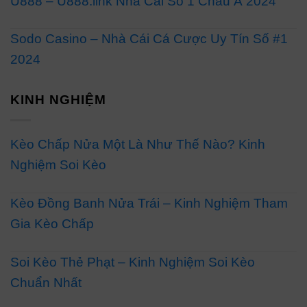
U888 – U888.link Nhà Cái Số 1 Châu Á 2024
Sodo Casino – Nhà Cái Cá Cược Uy Tín Số #1
2024
KINH NGHIỆM
Kèo Chấp Nửa Một Là Như Thế Nào? Kinh
Nghiệm Soi Kèo
Kèo Đồng Banh Nửa Trái – Kinh Nghiệm Tham
Gia Kèo Chấp
Soi Kèo Thẻ Phạt – Kinh Nghiệm Soi Kèo
Chuẩn Nhất