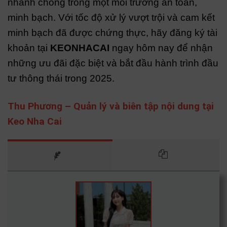
nhanh chóng trong một môi trường an toàn,
minh bạch. Với tốc độ xử lý vượt trội và cam kết
minh bạch đã được chứng thực, hãy đăng ký tài
khoản tại
KEONHACAI
ngay hôm nay để nhận
những ưu đãi đặc biệt và bắt đầu hành trình đầu
tư thông thái trong 2025.
Thu Phương – Quản lý và biên tập nội dung tại
Keo Nha Cai