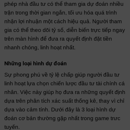
phép nhà đầu tư có thể tham gia dự đoán nhiều
trận trong thời gian ngắn, tối ưu hóa quá trình
nhận lợi nhuận một cách hiệu quả. Người tham
gia có thể theo dõi tỷ số, diễn biến trực tiếp ngay
trên màn hình để đưa ra quyết định đặt tiền
nhanh chóng, linh hoạt nhất.
Những loại hình dự đoán
Sự phong phú về tỷ lệ chấp giúp người đầu tư
linh hoạt lựa chọn chiến lược đầu tư tài chính cá
nhân. Việc này giúp họ đưa ra những quyết định
dựa trên phân tích xác suất thống kê, thay vì chỉ
dựa vào cảm tính. Dưới đây là 3 loại hình dự
đoán cơ bản thường gặp nhất trong game trưc
tuyến.