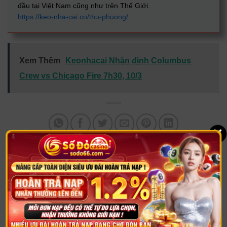
đầu tại Việt Nam cũng như trên Thế Giới.
https://keo-nha-cai.co/thu-phuong/
Xem Thêm
Keonhacai Nhận định Columbus
Crew vs Chicago Fire 7h30, 10/3
×
Keonhacai Nhận định
Keonhacai Nhận định
giữa Thanh Hóa vs
giữa Hoffenheim vs
HAGL (18h00 ngày 2/3)
Bremen 23h30 ngày 3/3