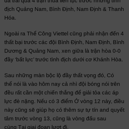
đã trải qua 4 trận thua liên tục trước những tình
địch Quảng Nam, Bình Định, Nam Định & Thanh
Hóa.
Ngoài ra Thể Công Viettel cũng phải nhận đến 4
thất bại trước các đội Bình Định, Nam Định, Bình
Dương & Quảng Nam, xen giữa là trận hòa 0-0
đầy ‘bất lực’ trước tình địch dưới cơ Khánh Hòa.
Sau những màn bộc lộ đầy thất vọng đó, Có
thể nói là vào hôm nay cả nhì đội bóng nói trên
đều rất cần một chiến thắng để giải tỏa các áp
lực đè nặng. Nếu có 3 điểm Ở vòng 12 này, điều
này cũng sẽ giúp họ có thêm sự tự tín and quyết
tâm trước vòng 13, cũng là vòng đấu sau
cùng Tại giai đoạn lượt đi.