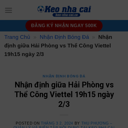
Skip
to
content
ĐĂNG KÝ NHẬN NGAY 500K
Trang Chủ
»
Nhận Định Bóng Đá
»
Nhận
định giữa Hải Phòng vs Thể Công Viettel
19h15 ngày 2/3
NHẬN ĐỊNH BÓNG ĐÁ
Nhận định giữa Hải Phòng vs
Thể Công Viettel 19h15 ngày
2/3
POSTED ON
THÁNG 3 2, 2024
BY
THU PHƯƠNG –
QUẢN LÝ VÀ BIÊN TẬP NỘI DUNG TẠI KEO NHA CAI