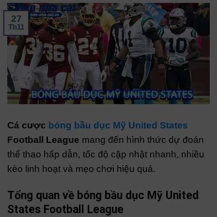
27
Th11
Cá cược
bóng bầu dục Mỹ United States
Football League
mang đến hình thức dự đoán
thể thao hấp dẫn, tốc độ cập nhật nhanh, nhiều
kèo linh hoạt và mẹo chơi hiệu quả.
Tổng quan về bóng bầu dục Mỹ United
States Football League