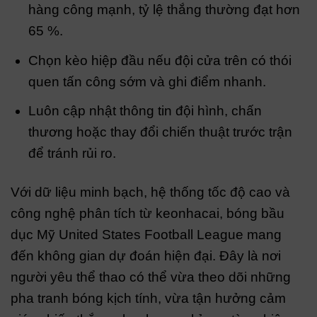
hàng công mạnh, tỷ lệ thắng thường đạt hơn
65 %.
Chọn kèo hiệp đầu nếu đội cửa trên có thói
quen tấn công sớm và ghi điểm nhanh.
Luôn cập nhật thông tin đội hình, chấn
thương hoặc thay đổi chiến thuật trước trận
để tránh rủi ro.
Với dữ liệu minh bạch, hệ thống tốc độ cao và
công nghệ phân tích từ keonhacai, bóng bầu
dục Mỹ United States Football League mang
đến không gian dự đoán hiện đại. Đây là nơi
người yêu thể thao có thể vừa theo dõi những
pha tranh bóng kịch tính, vừa tận hưởng cảm