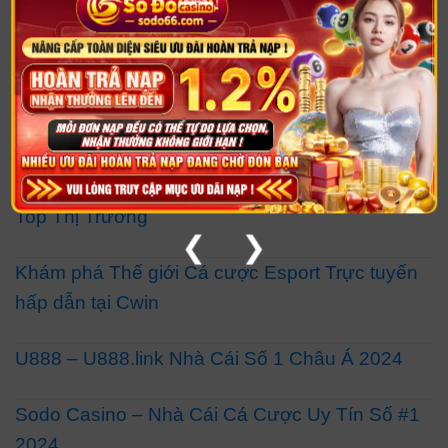
Đánh Giá Nhà Cái PG99 – Toàn Diện Uy Tín
Pháp Lý 2025
Đánh Giá Nhà Cái PG66 – Chi Tiết Uy Tín Top 1
Thị Trường
Đánh Giá Nhà Cái 8S | Sân Chơi Cược Uy Tín
Top Thị Trường
❮
❯
Khám phá Thế giới Cá cược Esport Trực tuyến
hấp dẫn tại Cwin
U888 – U888.link Nhà Cái Số 1 Châu Á 2024
Sodo Casino – Nhà Cái Cá Cược Uy Tín Số #1
2024