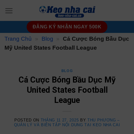
Skip
to
content
ĐĂNG KÝ NHẬN NGAY 500K
Trang Chủ
»
Blog
»
Cá Cược Bóng Bầu Dục
Mỹ United States Football League
BLOG
Cá Cược Bóng Bầu Dục Mỹ
United States Football
League
POSTED ON
THÁNG 11 27, 2025
BY
THU PHƯƠNG –
QUẢN LÝ VÀ BIÊN TẬP NỘI DUNG TẠI KEO NHA CAI