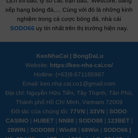
Lịch thi đấu, tỷ số các trận đấu, livescore, bảng
xếp hạng bóng đá,… Cùng với đó là những kinh
nghiệm trong cá cược bóng đá, nhà cái
SODO66
uy tín nhất trên thị trường hiện nay.
KeoNhaCai
|
BongDaLu
Website:
https://keo-nha-cai.co/
Hotline: (+63)9.671185987
Email:
keo.nha.cai.co1@gmail.com
Địa chỉ: Nguyễn Hữu Tiến, Tây Thạnh, Tân Phú,
Thành phố Hồ Chí Minh, Vietnam 72009
Đối tác của chúng tôi:
77VN
|
33VN
|
SODO
CASINO
|
HUBET
|
NN88
|
SODO88
|
123BET
|
28WIN
|
SODO88
|
Win88
|
68Win
|
SODO66
|