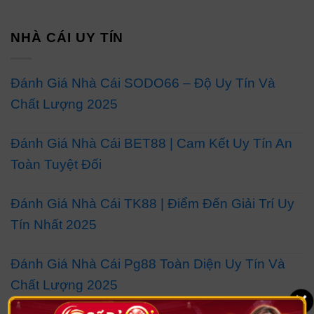
NHÀ CÁI UY TÍN
Đánh Giá Nhà Cái SODO66 – Độ Uy Tín Và
Chất Lượng 2025
Đánh Giá Nhà Cái BET88 | Cam Kết Uy Tín An
Toàn Tuyệt Đối
Đánh Giá Nhà Cái TK88 | Điểm Đến Giải Trí Uy
Tín Nhất 2025
Đánh Giá Nhà Cái Pg88 Toàn Diện Uy Tín Và
Chất Lượng 2025
×