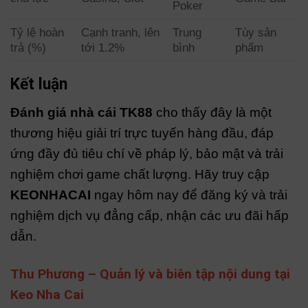
Poker
Tỷ lệ hoàn
Cạnh tranh, lên
Trung
Tùy sản
trả (%)
tới 1.2%
bình
phẩm
Kết luận
Đánh giá nhà cái TK88
cho thấy đây là một
thương hiệu giải trí trực tuyến hàng đầu, đáp
ứng đầy đủ tiêu chí về pháp lý, bảo mật và trải
nghiệm chơi game chất lượng. Hãy truy cập
KEONHACAI
ngay hôm nay để đăng ký và trải
nghiệm dịch vụ đẳng cấp, nhận các ưu đãi hấp
dẫn.
Thu Phương – Quản lý và biên tập nội dung tại
Keo Nha Cai