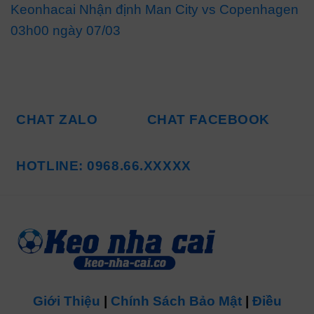
Keonhacai Nhận định Man City vs Copenhagen
03h00 ngày 07/03
CHAT ZALO
CHAT FACEBOOK
HOTLINE: 0968.66.XXXXX
Giới Thiệu
|
Chính Sách Bảo Mật
|
Điều