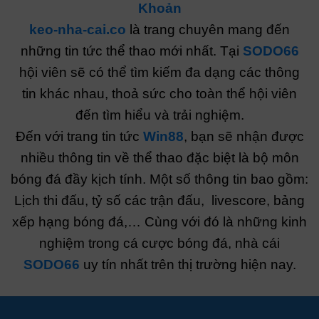
Khoản
keo-nha-cai.co
là trang chuyên mang đến
những tin tức thể thao mới nhất. Tại
SODO66
hội viên sẽ có thể tìm kiếm đa dạng các thông
tin khác nhau, thoả sức cho toàn thể hội viên
đến tìm hiểu và trải nghiệm.
Đến với trang tin tức
Win88
, bạn sẽ nhận được
nhiều thông tin về thể thao đặc biệt là bộ môn
bóng đá đầy kịch tính. Một số thông tin bao gồm:
Lịch thi đấu, tỷ số các trận đấu, livescore, bảng
xếp hạng bóng đá,… Cùng với đó là những kinh
nghiệm trong cá cược bóng đá, nhà cái
SODO66
uy tín nhất trên thị trường hiện nay.