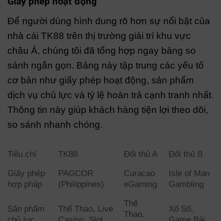
Giấy phép hoạt động
Để người dùng hình dung rõ hơn sự nổi bật của
nhà cái TK88 trên thị trường giải trí khu vực
châu Á, chúng tôi đã tổng hợp ngay bảng so
sánh ngắn gọn. Bảng này tập trung các yếu tố
cơ bản như giấy phép hoạt động, sản phẩm
dịch vụ chủ lực và tỷ lệ hoàn trả cạnh tranh nhất.
Thông tin này giúp khách hàng tiện lợi theo dõi,
so sánh nhanh chóng.
Tiêu chí
TK88
Đối thủ A
Đối thủ B
Giấy phép
PAGCOR
Curacao
Isle of Man
hợp pháp
(Philippines)
eGaming
Gambling
Thể
Sản phẩm
Thể Thao, Live
Xổ Số,
Thao,
chủ lực
Casino, Slot
Game Bài