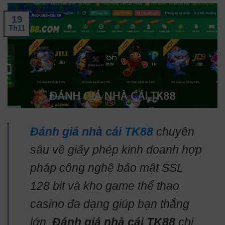
19
Th11
Đánh giá nhà cái TK88
chuyên
sâu về giấy phép kinh doanh hợp
pháp công nghệ bảo mật SSL
128 bit và kho game thể thao
casino đa dạng giúp bạn thắng
lớn.
Đánh giá nhà cái TK88
chi