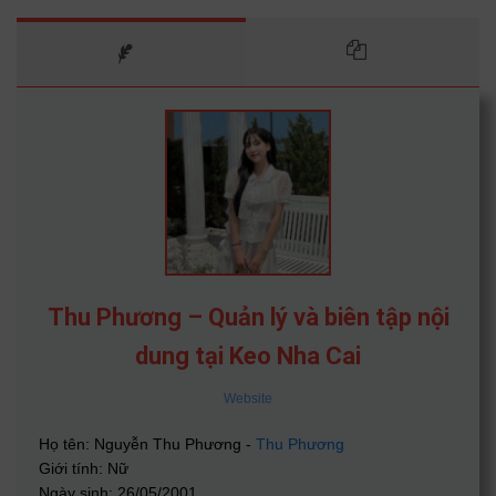
Thu Phương – Quản lý và biên tập nội
dung tại Keo Nha Cai
Website
Họ tên: Nguyễn Thu Phương -
Thu Phương
Giới tính: Nữ
Ngày sinh: 26/05/2001