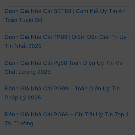
Đánh Giá Nhà Cái BET88 | Cam Kết Uy Tín An
Toàn Tuyệt Đối
Đánh Giá Nhà Cái TK88 | Điểm Đến Giải Trí Uy
Tín Nhất 2025
Đánh Giá Nhà Cái Pg88 Toàn Diện Uy Tín Và
Chất Lượng 2025
Đánh Giá Nhà Cái PG99 – Toàn Diện Uy Tín
Pháp Lý 2025
Đánh Giá Nhà Cái PG66 – Chi Tiết Uy Tín Top 1
Thị Trường