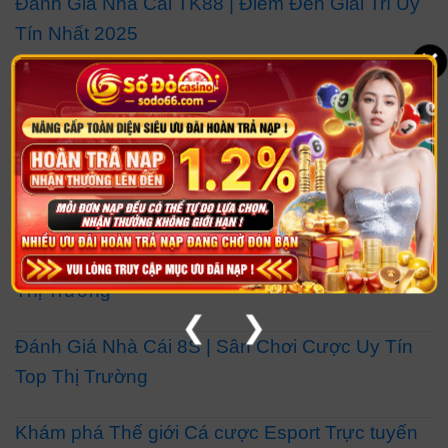
Đánh Giá Nhà Cái TK88 | Điểm Đến Giải Trí Uy
Tín Nhất 2025
×
Đánh Giá Nhà Cái Pg88 Toàn Diện Uy Tín Và
Chất Lượng 2025
Đánh Giá Nhà Cái PG99 – Toàn Diện Uy Tín
Pháp Lý 2025
Đánh Giá Nhà Cái PG66 – Chi Tiết Uy Tín Top 1
Thị Trường
❮
❯
Đánh Giá Nhà Cái 8S | Sân Chơi Cược Uy Tín
Top Thị Trường
Khám phá Thế giới Cá cược Esport Trực tuyến