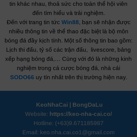
tin khác nhau, thoả sức cho toàn thể hội viên
đến tìm hiểu và trải nghiệm.
Đến với trang tin tức
Win88
, bạn sẽ nhận được
nhiều thông tin về thể thao đặc biệt là bộ môn
bóng đá đầy kịch tính. Một số thông tin bao gồm:
Lịch thi đấu, tỷ số các trận đấu, livescore, bảng
xếp hạng bóng đá,… Cùng với đó là những kinh
nghiệm trong cá cược bóng đá, nhà cái
SODO66
uy tín nhất trên thị trường hiện nay.
KeoNhaCai
|
BongDaLu
Website:
https://keo-nha-cai.co/
Hotline: (+63)9.671185987
Email:
keo.nha.cai.co1@gmail.com