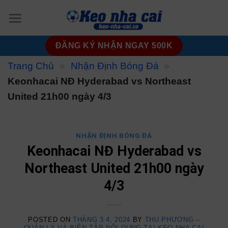
Skip
to
content
ĐĂNG KÝ NHẬN NGAY 500K
Trang Chủ
»
Nhận Định Bóng Đá
»
Keonhacai NĐ Hyderabad vs Northeast
United 21h00 ngày 4/3
NHẬN ĐỊNH BÓNG ĐÁ
Keonhacai NĐ Hyderabad vs
Northeast United 21h00 ngày
4/3
POSTED ON
THÁNG 3 4, 2024
BY
THU PHƯƠNG –
QUẢN LÝ VÀ BIÊN TẬP NỘI DUNG TẠI KEO NHA CAI