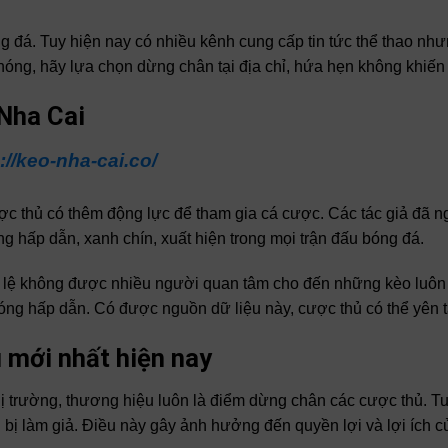
g đá. Tuy hiện nay có nhiều kênh cung cấp tin tức thể thao nhưn
ng, hãy lựa chọn dừng chân tại địa chỉ, hứa hẹn không khiến 
 Nha Cai
://keo-nha-cai.co/
c thủ có thêm động lực để tham gia cá cược. Các tác giả đã ngh
 hấp dẫn, xanh chín, xuất hiện trong mọi trận đấu bóng đá.
ỷ lệ không được nhiều người quan tâm cho đến những kèo luôn đư
ng hấp dẫn. Có được nguồn dữ liệu này, cược thủ có thể yên 
u mới nhất hiện nay
thị trường, thương hiệu luôn là điểm dừng chân các cược thủ. T
ủ bị làm giả. Điều này gây ảnh hưởng đến quyền lợi và lợi ích 