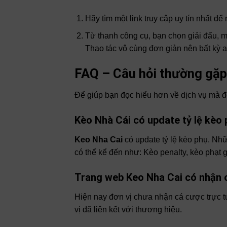
Hãy tìm một link truy cập uy tín nhất đ
Từ thanh công cụ, bạn chọn giải đấu, mù
Thao tác vô cùng đơn giản nên bất kỳ ai
FAQ – Câu hỏi thường gặ
Để giúp bạn đọc hiểu hơn về dịch vụ mà đơ
Kèo Nhà Cái có update tỷ lệ kèo
Keo Nha Cai
có update tỷ lệ kèo phụ. Nh
có thể kể đến như: Kèo penalty, kèo phạt g
Trang web Keo Nha Cai có nhận 
Hiện nay đơn vị chưa nhận cá cược trực t
vị đã liên kết với thương hiệu.