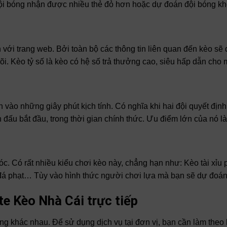
đội bóng nhận được nhiều thẻ đỏ hơn hoặc dự đoán đội bóng k
n với trang web. Bởi toàn bộ các thông tin liên quan đến kèo s
. Kèo tỷ số là kèo có hệ số trả thưởng cao, siêu hấp dẫn cho 
 vào những giây phút kịch tính. Có nghĩa khi hai đội quyết định 
ận đấu bắt đầu, trong thời gian chính thức. Ưu điểm lớn của nó
c. Có rất nhiều kiểu chơi kèo này, chẳng hạn như: Kèo tài xỉu
đá phạt… Tùy vào hình thức người chơi lựa mà bạn sẽ dự đoán
e Kèo Nhà Cái trực tiếp
ng khác nhau. Để sử dụng dịch vụ tại đơn vị, bạn cần làm theo 