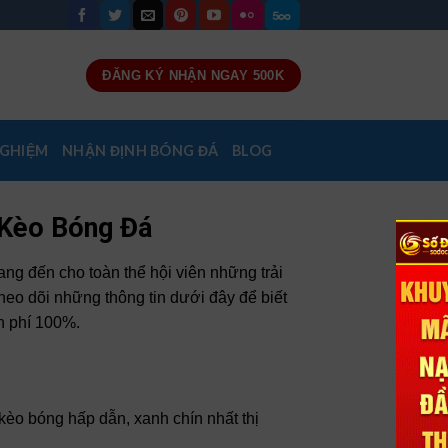
ĐĂNG KÝ NHẬN NGAY 500K
NGHIỆM
NHẬN ĐỊNH BÓNG ĐÁ
BLOG
 Kèo Bóng Đá
mang đến cho toàn thể hội viên những trải
heo dõi những thông tin dưới đây để biết
ễn phí 100%.
 kèo bóng hấp dẫn, xanh chín nhất thị