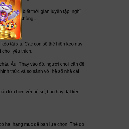
hi đấu để biết thời gian luyện tập, nghỉ
hắng lớn hay không…
kèo tài xỉu. Các con số thể hiện kèo này
 chơi yêu thích.
 châu Âu. Thay vào đó, người chơi cần để
chính thức và so sánh với hệ số nhà cái
án lớn hơn với hệ số, bạn hãy đặt tiền
ẽ có hai hạng mục để bạn lựa chọn: Thẻ đỏ