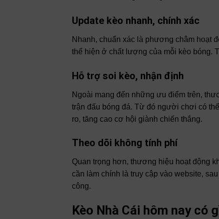
Update kèo nhanh, chính xác
Nhanh, chuẩn xác là phương châm hoạt độn
thể hiện ở chất lượng của mỗi kèo bóng. 
Hỗ trợ soi kèo, nhận định
Ngoài mang đến những ưu điểm trên, thương
trận đấu bóng đá. Từ đó người chơi có th
ro, tăng cao cơ hội giành chiến thắng.
Theo dõi không tính phí
Quan trọng hơn, thương hiệu hoạt động kh
cần làm chính là truy cập vào website, s
công.
Kèo Nhà Cái hôm nay có g