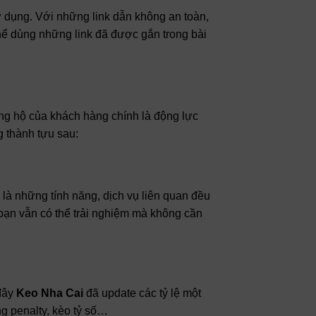
ử dụng. Với những link dẫn không an toàn,
hể dùng những link đã được gắn trong bài
ng hộ của khách hàng chính là động lực
g thành tựu sau:
 là những tính năng, dịch vụ liên quan đều
 bạn vẫn có thể trải nghiệm mà không cần
 đây
Keo Nha Cai
đã update các tỷ lệ một
ng penalty, kèo tỷ số…