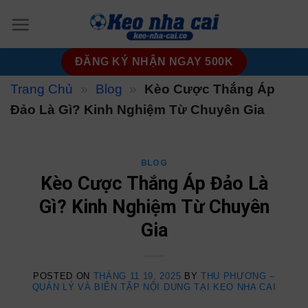
Skip
to
content
ĐĂNG KÝ NHẬN NGAY 500K
Trang Chủ
»
Blog
»
Kèo Cược Thắng Áp
Đảo Là Gì? Kinh Nghiệm Từ Chuyên Gia
BLOG
Kèo Cược Thắng Áp Đảo Là
Gì? Kinh Nghiệm Từ Chuyên
Gia
POSTED ON
THÁNG 11 19, 2025
BY
THU PHƯƠNG –
QUẢN LÝ VÀ BIÊN TẬP NỘI DUNG TẠI KEO NHA CAI