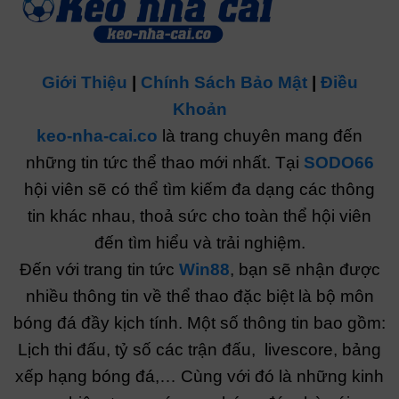
Giới Thiệu
|
Chính Sách Bảo Mật
|
Điều
Khoản
keo-nha-cai.co
là trang chuyên mang đến
những tin tức thể thao mới nhất. Tại
SODO66
hội viên sẽ có thể tìm kiếm đa dạng các thông
tin khác nhau, thoả sức cho toàn thể hội viên
đến tìm hiểu và trải nghiệm.
Đến với trang tin tức
Win88
, bạn sẽ nhận được
nhiều thông tin về thể thao đặc biệt là bộ môn
bóng đá đầy kịch tính. Một số thông tin bao gồm:
Lịch thi đấu, tỷ số các trận đấu, livescore, bảng
xếp hạng bóng đá,… Cùng với đó là những kinh