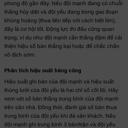
phong độ gần đây. Nếu đội mạnh đang có chuỗi
thắng hủy diệt và đội yếu đang trong giai đoạn
khủng hoảng (thua liên tiếp với cách biệt lớn),
đây là cơ hội tốt. Động lực thi đấu cũng quan
trọng, ví dụ như đội mạnh cần thắng đậm để cải
thiện hiệu số bàn thắng bại hoặc để chắc chắn
vô địch sớm.
Phân tích hiệu suất hàng công
Hiệu suất ghi bàn của đội mạnh và hiệu suất
thủng lưới của đội yếu là hai chỉ số cốt lõi. Hãy
xem xét số bàn thắng trung bình của đội mạnh
trên sân nhà. Đồng thời, đánh giá số bàn thua
trung bình của đội yếu khi đá sân khách. Nếu
đội mạnh ghi trung bình 3 bàn/trận và đội yếu