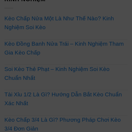
Kèo Chấp Nửa Một Là Như Thế Nào? Kinh
Nghiệm Soi Kèo
Kèo Đồng Banh Nửa Trái – Kinh Nghiệm Tham
Gia Kèo Chấp
Soi Kèo Thẻ Phạt – Kinh Nghiệm Soi Kèo
Chuẩn Nhất
Tài Xỉu 1/2 Là Gì? Hướng Dẫn Bắt Kèo Chuẩn
Xác Nhất
Kèo Chấp 3/4 Là Gì? Phương Pháp Chơi Kèo
3/4 Đơn Giản