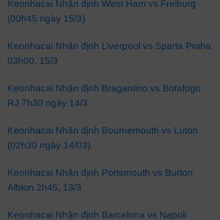
Keonhacai Nhận định West Ham vs Freiburg
(00h45 ngày 15/3)
Keonhacai Nhận định Liverpool vs Sparta Praha
03h00, 15/3
Keonhacai Nhận định Bragantino vs Botafogo
RJ 7h30 ngày 14/3
Keonhacai Nhận định Bournemouth vs Luton
(02h30 ngày 14/03)
Keonhacai Nhận định Portsmouth vs Burton
Albion 2h45, 13/3
Keonhacai Nhận định Barcelona vs Napoli