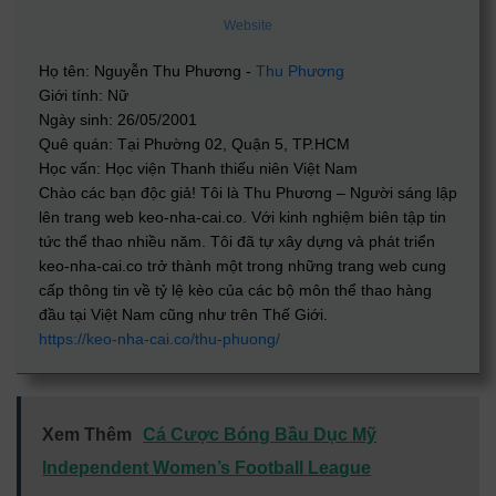
Website
Họ tên: Nguyễn Thu Phương -
Thu Phương
Giới tính: Nữ
Ngày sinh: 26/05/2001
Quê quán: Tại Phường 02, Quận 5, TP.HCM
Học vấn: Học viện Thanh thiếu niên Việt Nam
Chào các bạn độc giả! Tôi là Thu Phương – Người sáng lập
lên trang web keo-nha-cai.co. Với kinh nghiệm biên tập tin
tức thể thao nhiều năm. Tôi đã tự xây dựng và phát triển
keo-nha-cai.co trở thành một trong những trang web cung
cấp thông tin về tỷ lệ kèo của các bộ môn thể thao hàng
đầu tại Việt Nam cũng như trên Thế Giới.
https://keo-nha-cai.co/thu-phuong/
Xem Thêm
Cá Cược Bóng Bầu Dục Mỹ
Independent Women’s Football League