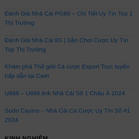
Đánh Giá Nhà Cái PG66 – Chi Tiết Uy Tín Top 1
Thị Trường
Đánh Giá Nhà Cái 8S | Sân Chơi Cược Uy Tín
Top Thị Trường
Khám phá Thế giới Cá cược Esport Trực tuyến
hấp dẫn tại Cwin
U888 – U888.link Nhà Cái Số 1 Châu Á 2024
Sodo Casino – Nhà Cái Cá Cược Uy Tín Số #1
2024
KINH NGHIỆM