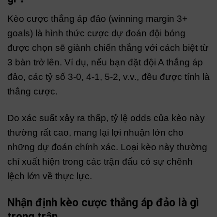
Kèo cược thắng áp đảo (winning margin 3+
goals) là hình thức cược dự đoán đội bóng
được chọn sẽ giành chiến thắng với cách biệt từ
3 bàn trở lên. Ví dụ, nếu bạn đặt đội A thắng áp
đảo, các tỷ số 3-0, 4-1, 5-2, v.v., đều được tính là
thắng cược.
Do xác suất xảy ra thấp, tỷ lệ odds của kèo này
thường rất cao, mang lại lợi nhuận lớn cho
những dự đoán chính xác. Loại kèo này thường
chỉ xuất hiện trong các trận đấu có sự chênh
lệch lớn về thực lực.
Nhận định kèo cược thắng áp đảo là gì
trong trận