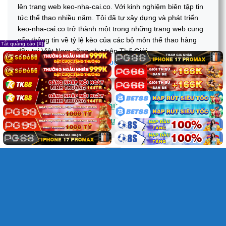
lên trang web keo-nha-cai.co. Với kinh nghiệm biên tập tin
tức thể thao nhiều năm. Tôi đã tự xây dựng và phát triển
keo-nha-cai.co trở thành một trong những trang web cung
cấp thông tin về tỷ lệ kèo của các bộ môn thể thao hàng
Tắt quảng cáo [X]
đầu tại Việt Nam cũng như trên Thế Giới.
https://keo-nha-cai.co/thu-phuong/
Xem Thêm
Cá Cược Khúc Côn Cầu Spengler
Cup - Cách Chơi Hiệu Quả
Tài Xỉu 3 Trái | Giải Mã
Giới Thiệu TC Gaming