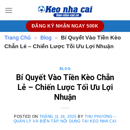
Skip
to
content
ĐĂNG KÝ NHẬN NGAY 500K
Trang Chủ
»
Blog
»
Bí Quyết Vào Tiền Kèo
Chẵn Lẻ – Chiến Lược Tối Ưu Lợi Nhuận
BLOG
Bí Quyết Vào Tiền Kèo Chẵn
Lẻ – Chiến Lược Tối Ưu Lợi
Nhuận
POSTED ON
THÁNG 11 19, 2025
BY
THU PHƯƠNG –
QUẢN LÝ VÀ BIÊN TẬP NỘI DUNG TẠI KEO NHA CAI