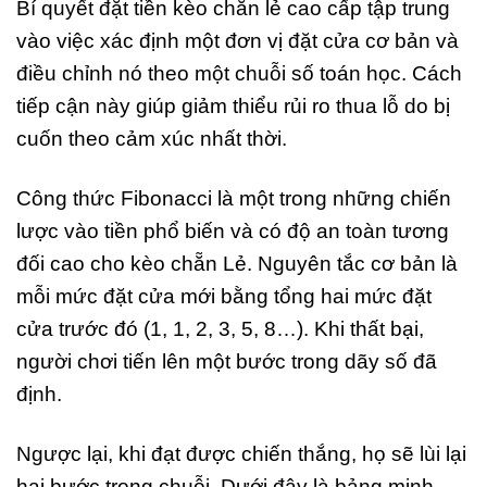
Bí quyết đặt tiền kèo chẵn lẻ cao cấp tập trung
vào việc xác định một đơn vị đặt cửa cơ bản và
điều chỉnh nó theo một chuỗi số toán học. Cách
tiếp cận này giúp giảm thiểu rủi ro thua lỗ do bị
cuốn theo cảm xúc nhất thời.
Công thức Fibonacci là một trong những chiến
lược vào tiền phổ biến và có độ an toàn tương
đối cao cho kèo chẵn Lẻ. Nguyên tắc cơ bản là
mỗi mức đặt cửa mới bằng tổng hai mức đặt
cửa trước đó (1, 1, 2, 3, 5, 8…). Khi thất bại,
người chơi tiến lên một bước trong dãy số đã
định.
Ngược lại, khi đạt được chiến thắng, họ sẽ lùi lại
hai bước trong chuỗi. Dưới đây là bảng minh