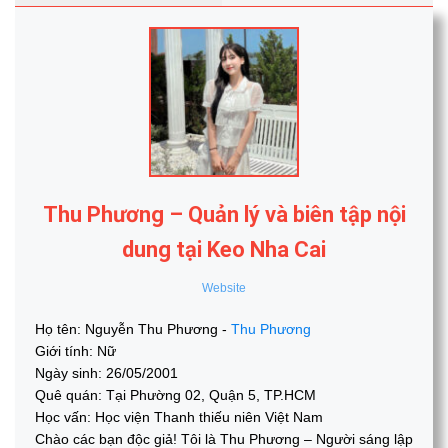
Thu Phương – Quản lý và biên tập nội
dung tại Keo Nha Cai
Website
Họ tên: Nguyễn Thu Phương -
Thu Phương
Giới tính: Nữ
Ngày sinh: 26/05/2001
Quê quán: Tại Phường 02, Quận 5, TP.HCM
Học vấn: Học viện Thanh thiếu niên Việt Nam
Chào các bạn độc giả! Tôi là Thu Phương – Người sáng lập