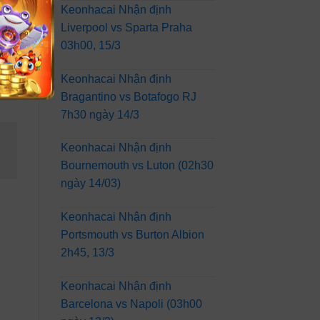
Keonhacai Nhận định
Liverpool vs Sparta Praha
03h00, 15/3
all
Keonhacai Nhận định
Bragantino vs Botafogo RJ
7h30 ngày 14/3
Keonhacai Nhận định
Bournemouth vs Luton (02h30
ngày 14/03)
Keonhacai Nhận định
Portsmouth vs Burton Albion
2h45, 13/3
Keonhacai Nhận định
Barcelona vs Napoli (03h00