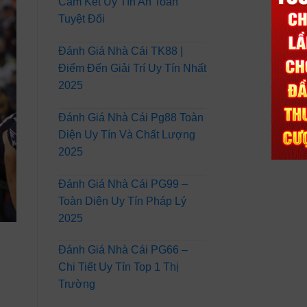
Cam Kết Uy Tín An Toàn
Tuyệt Đối
Đánh Giá Nhà Cái TK88 |
Điểm Đến Giải Trí Uy Tín Nhất
2025
Đánh Giá Nhà Cái Pg88 Toàn
Diện Uy Tín Và Chất Lượng
2025
Đánh Giá Nhà Cái PG99 –
Toàn Diện Uy Tín Pháp Lý
2025
Đánh Giá Nhà Cái PG66 –
Chi Tiết Uy Tín Top 1 Thị
Trường