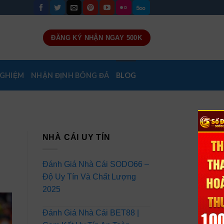
ĐĂNG KÝ NHẬN NGAY 500K
NGHIỆM
NHẬN ĐỊNH BÓNG ĐÁ
BLOG
NHÀ CÁI UY TÍN
Đánh Giá Nhà Cái SODO66 –
Độ Uy Tín Và Chất Lượng
2025
Đánh Giá Nhà Cái BET88 |