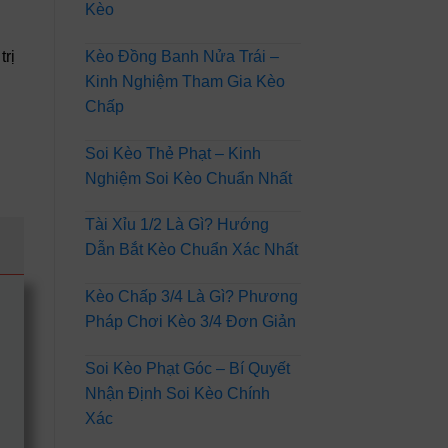
Kèo
Kèo Đồng Banh Nửa Trái –
trị
Kinh Nghiệm Tham Gia Kèo
Chấp
Soi Kèo Thẻ Phạt – Kinh
Nghiệm Soi Kèo Chuẩn Nhất
Tài Xỉu 1/2 Là Gì? Hướng
Dẫn Bắt Kèo Chuẩn Xác Nhất
Kèo Chấp 3/4 Là Gì? Phương
Pháp Chơi Kèo 3/4 Đơn Giản
Soi Kèo Phạt Góc – Bí Quyết
Nhận Định Soi Kèo Chính
Xác