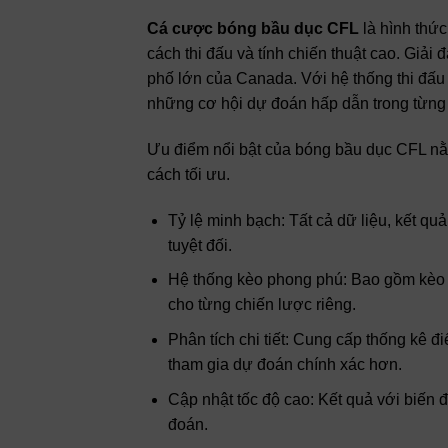
Cá cược bóng bầu dục CFL
là hình thức
cách thi đấu và tính chiến thuật cao. Giải
phố lớn của Canada. Với hệ thống thi đấu
những cơ hội dự đoán hấp dẫn trong từng
Ưu điểm nổi bật của bóng bầu dục CFL nằm
cách tối ưu.
Tỷ lệ minh bạch: Tất cả dữ liệu, kết qu
tuyệt đối.
Hệ thống kèo phong phú: Bao gồm kèo đ
cho từng chiến lược riêng.
Phân tích chi tiết: Cung cấp thống kê đ
tham gia dự đoán chính xác hơn.
Cập nhật tốc độ cao: Kết quả với biến 
đoán.