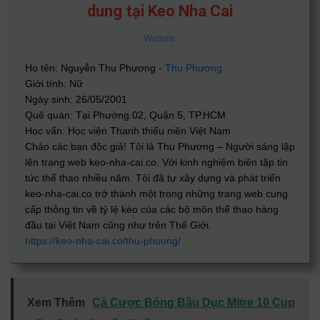
dung tại Keo Nha Cai
Website
Họ tên: Nguyễn Thu Phương -
Thu Phương
Giới tính: Nữ
Ngày sinh: 26/05/2001
Quê quán: Tại Phường 02, Quận 5, TP.HCM
Học vấn: Học viện Thanh thiếu niên Việt Nam
Chào các bạn độc giả! Tôi là Thu Phương – Người sáng lập
lên trang web keo-nha-cai.co. Với kinh nghiệm biên tập tin
tức thể thao nhiều năm. Tôi đã tự xây dựng và phát triển
keo-nha-cai.co trở thành một trong những trang web cung
cấp thông tin về tỷ lệ kèo của các bộ môn thể thao hàng
đầu tại Việt Nam cũng như trên Thế Giới.
https://keo-nha-cai.co/thu-phuong/
Xem Thêm
Cá Cược Bóng Bầu Dục Mitre 10 Cup