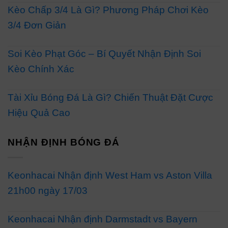
Kèo Chấp 3/4 Là Gì? Phương Pháp Chơi Kèo
3/4 Đơn Giản
Soi Kèo Phạt Góc – Bí Quyết Nhận Định Soi
Kèo Chính Xác
Tài Xỉu Bóng Đá Là Gì? Chiến Thuật Đặt Cược
Hiệu Quả Cao
NHẬN ĐỊNH BÓNG ĐÁ
Keonhacai Nhận định West Ham vs Aston Villa
21h00 ngày 17/03
Keonhacai Nhận định Darmstadt vs Bayern