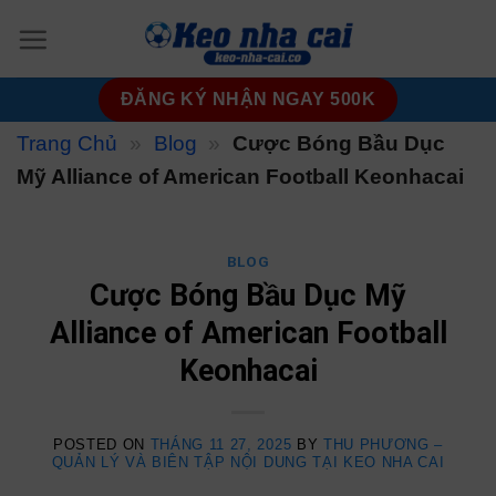
Skip
to
content
ĐĂNG KÝ NHẬN NGAY 500K
Trang Chủ
»
Blog
»
Cược Bóng Bầu Dục
Mỹ Alliance of American Football Keonhacai
BLOG
Cược Bóng Bầu Dục Mỹ
Alliance of American Football
Keonhacai
POSTED ON
THÁNG 11 27, 2025
BY
THU PHƯƠNG –
QUẢN LÝ VÀ BIÊN TẬP NỘI DUNG TẠI KEO NHA CAI