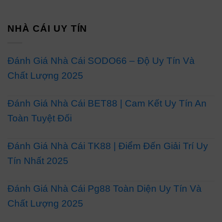
NHÀ CÁI UY TÍN
Đánh Giá Nhà Cái SODO66 – Độ Uy Tín Và
Chất Lượng 2025
Đánh Giá Nhà Cái BET88 | Cam Kết Uy Tín An
Toàn Tuyệt Đối
Đánh Giá Nhà Cái TK88 | Điểm Đến Giải Trí Uy
Tín Nhất 2025
Đánh Giá Nhà Cái Pg88 Toàn Diện Uy Tín Và
Chất Lượng 2025