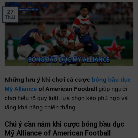
27
Th11
Những lưu ý khi chơi cá cược
bóng bầu dục
Mỹ Alliance
of American Football
giúp người
chơi hiểu rõ quy luật, lựa chọn kèo phù hợp và
tăng khả năng chiến thắng.
Chú ý cần nắm khi cược bóng bầu dục
Mỹ Alliance of American Football