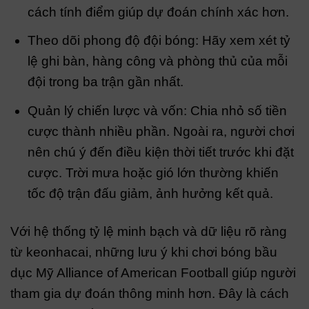
cách tính điểm giúp dự đoán chính xác hơn.
Theo dõi phong độ đội bóng: Hãy xem xét tỷ
lệ ghi bàn, hàng công và phòng thủ của mỗi
đội trong ba trận gần nhất.
Quản lý chiến lược và vốn: Chia nhỏ số tiền
cược thành nhiều phần. Ngoài ra, người chơi
nên chú ý đến điều kiện thời tiết trước khi đặt
cược. Trời mưa hoặc gió lớn thường khiến
tốc độ trận đấu giảm, ảnh hưởng kết quả.
Với hệ thống tỷ lệ minh bạch và dữ liệu rõ ràng
từ keonhacai, những lưu ý khi chơi bóng bầu
dục Mỹ Alliance of American Football giúp người
tham gia dự đoán thông minh hơn. Đây là cách