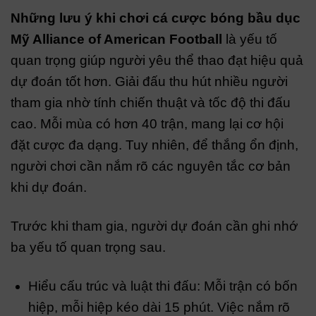
Những lưu ý khi chơi cá cược bóng bầu dục
Mỹ Alliance of American Football
là yếu tố
quan trọng giúp người yêu thể thao đạt hiệu quả
dự đoán tốt hơn. Giải đấu thu hút nhiều người
tham gia nhờ tính chiến thuật và tốc độ thi đấu
cao. Mỗi mùa có hơn 40 trận, mang lại cơ hội
đặt cược đa dạng. Tuy nhiên, để thắng ổn định,
người chơi cần nắm rõ các nguyên tắc cơ bản
khi dự đoán.
Trước khi tham gia, người dự đoán cần ghi nhớ
ba yếu tố quan trọng sau.
Hiểu cấu trúc và luật thi đấu: Mỗi trận có bốn
hiệp, mỗi hiệp kéo dài 15 phút. Việc nắm rõ