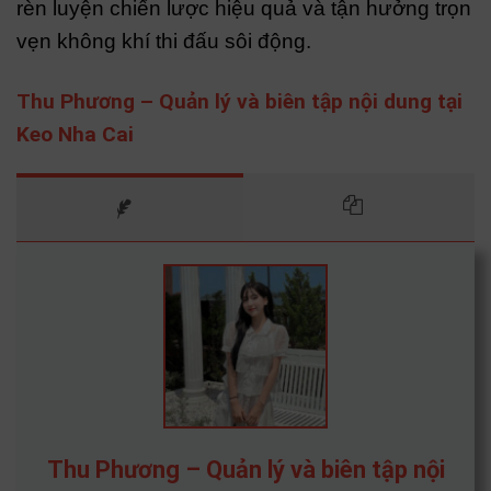
rèn luyện chiến lược hiệu quả và tận hưởng trọn
vẹn không khí thi đấu sôi động.
Thu Phương – Quản lý và biên tập nội dung tại
Keo Nha Cai
Thu Phương – Quản lý và biên tập nội