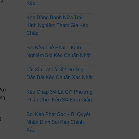
iải
Kèo
Kèo Đồng Banh Nửa Trái –
Kinh Nghiệm Tham Gia Kèo
Chấp
Soi Kèo Thẻ Phạt – Kinh
Nghiệm Soi Kèo Chuẩn Nhất
Tài Xỉu 1/2 Là Gì? Hướng
Dẫn Bắt Kèo Chuẩn Xác Nhất
Với
Kèo Chấp 3/4 Là Gì? Phương
ong
Pháp Chơi Kèo 3/4 Đơn Giản
Soi Kèo Phạt Góc – Bí Quyết
ổ
Nhận Định Soi Kèo Chính
.
Xác