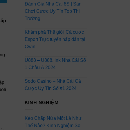
Đánh Giá Nhà Cái 8S | Sân
Chơi Cược Uy Tín Top Thị
Trường
gặp
Khám phá Thế giới Cá cược
Esport Trực tuyến hấp dẫn tại
Cwin
ằng
U888 – U888.link Nhà Cái Số
1 Châu Á 2024
Sodo Casino – Nhà Cái Cá
cặp
Cược Uy Tín Số #1 2024
oli
KINH NGHIỆM
Kèo Chấp Nửa Một Là Như
Thế Nào? Kinh Nghiệm Soi