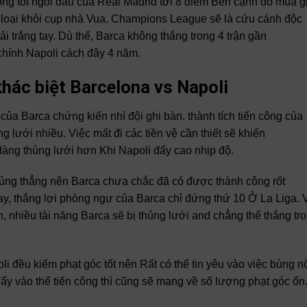
ông tốt ngôi đầu của Real Madrid tới 8 điểm Bên cạnh đó mùa g
ị loại khỏi cụp nhà Vua. Champions League sẽ là cứu cánh độc
ải trắng tay. Dù thế, Barca không thắng trong 4 trận gần
chính Napoli cách đây 4 năm.
hác biệt Barcelona vs Napoli
 của Barca chứng kiến nhì đội ghi bàn. thành tích tiến công của
 lưới nhiều. Việc mất đi các tiền vệ cần thiết sẽ khiến
dàng thủng lưới hơn Khi Napoli đẩy cao nhịp độ.
ủng thẳng nên Barca chưa chắc đã có được thành công rốt
y, thắng lợi phòng ngự của Barca chỉ đứng thứ 10 Ở La Liga. 
 nhiều tài năng Barca sẽ bị thủng lưới and chẳng thể thắng tr
i đều kiếm phạt góc tốt nên Rất có thể tin yêu vào việc bùng n
đẩy vào thế tiến công thì cũng sẽ mang về số lượng phạt góc ổn