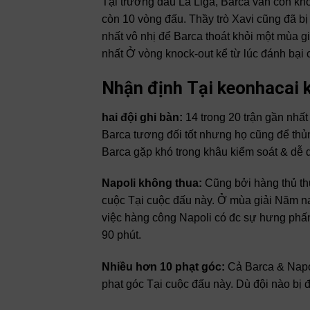
Tại trường đấu La Liga, Barca vẫn còn kh
còn 10 vòng đấu. Thầy trò Xavi cũng đã b
nhất vô nhị để Barca thoát khỏi một mùa gi
nhất Ở vòng knock-out kể từ lúc đánh bại 
Nhận định Tại keonhacai k
hai đội ghi bàn:
14 trong 20 trận gần nhất
Barca tương đối tốt nhưng họ cũng để thủng
Barca gặp khó trong khâu kiểm soát & dễ 
Napoli không thua:
Cũng bởi hàng thủ th
cuộc Tại cuộc đấu này. Ở mùa giải Năm na
việc hàng công Napoli có đc sự hưng phấn,
90 phút.
Nhiều hơn 10 phạt góc:
Cả Barca & Napol
phạt góc Tại cuộc đấu này. Dù đội nào bị 