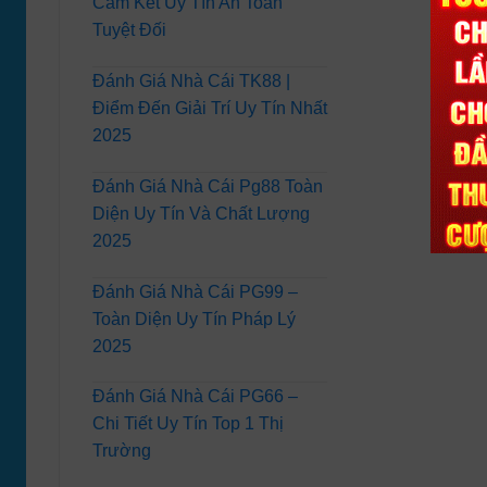
Cam Kết Uy Tín An Toàn
Tuyệt Đối
Đánh Giá Nhà Cái TK88 |
Điểm Đến Giải Trí Uy Tín Nhất
2025
Đánh Giá Nhà Cái Pg88 Toàn
Diện Uy Tín Và Chất Lượng
2025
Đánh Giá Nhà Cái PG99 –
Toàn Diện Uy Tín Pháp Lý
2025
Đánh Giá Nhà Cái PG66 –
Chi Tiết Uy Tín Top 1 Thị
Trường