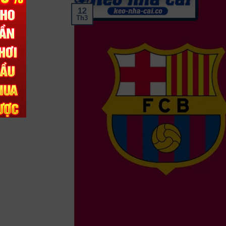
12
Th3