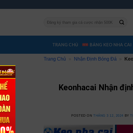
Skip
to
content
TRANG CHỦ
BẢNG KEO NHA CAI
Trang Chủ
»
Nhận Định Bóng Đá
»
Keo
Keonhacai Nhận định
POSTED ON
THÁNG 3 12, 2024
BY
T