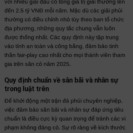
với nhiều giải đấu có tổng giá trị giải thưởng lên
đến 2.5 tỷ VNĐ mỗi năm. Mặc dù các giải phủi
thường có điều chỉnh nhỏ tùy theo ban tổ chức
địa phương, những quy tắc chung vẫn luôn
được thống nhất. Các quy định này tập trung
vào tính an toàn và công bằng, đảm bảo tinh
thần fair-play cao nhất cho mọi thành viên tham
gia trên sân cỏ năm 2025.
Quy định chuẩn về sân bãi và nhân sự
trong luật trên
Để khởi động một trận đá phủi chuyên nghiệp,
việc đảm bảo sân bãi và nhân sự đáp ứng tiêu
chuẩn là điều cực kỳ quan trọng để tránh các vi
phạm không đáng có. Sự rõ ràng về kích thước