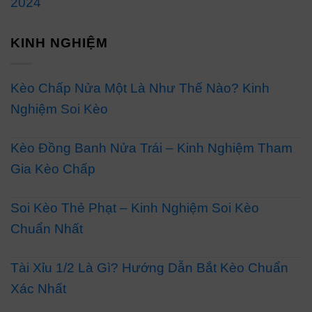
2024
KINH NGHIỆM
Kèo Chấp Nửa Một Là Như Thế Nào? Kinh
Nghiệm Soi Kèo
Kèo Đồng Banh Nửa Trái – Kinh Nghiệm Tham
Gia Kèo Chấp
Soi Kèo Thẻ Phạt – Kinh Nghiệm Soi Kèo
Chuẩn Nhất
Tài Xỉu 1/2 Là Gì? Hướng Dẫn Bắt Kèo Chuẩn
Xác Nhất