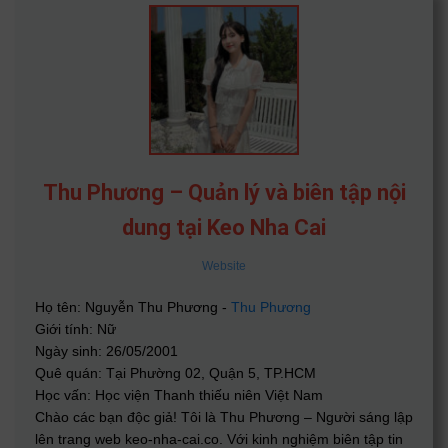
Thu Phương – Quản lý và biên tập nội
dung tại Keo Nha Cai
Website
Họ tên: Nguyễn Thu Phương -
Thu Phương
Giới tính: Nữ
Ngày sinh: 26/05/2001
Quê quán: Tại Phường 02, Quận 5, TP.HCM
Học vấn: Học viện Thanh thiếu niên Việt Nam
Chào các bạn độc giả! Tôi là Thu Phương – Người sáng lập
lên trang web keo-nha-cai.co. Với kinh nghiệm biên tập tin