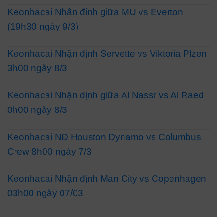
Keonhacai Nhận định giữa MU vs Everton
(19h30 ngày 9/3)
Keonhacai Nhận định Servette vs Viktoria Plzen
3h00 ngày 8/3
Keonhacai Nhận định giữa Al Nassr vs Al Raed
0h00 ngày 8/3
Keonhacai NĐ Houston Dynamo vs Columbus
Crew 8h00 ngày 7/3
Keonhacai Nhận định Man City vs Copenhagen
03h00 ngày 07/03