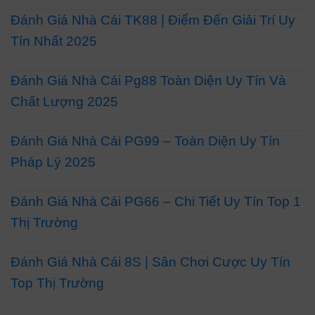
Đánh Giá Nhà Cái TK88 | Điểm Đến Giải Trí Uy
Tín Nhất 2025
Đánh Giá Nhà Cái Pg88 Toàn Diện Uy Tín Và
Chất Lượng 2025
Đánh Giá Nhà Cái PG99 – Toàn Diện Uy Tín
Pháp Lý 2025
Đánh Giá Nhà Cái PG66 – Chi Tiết Uy Tín Top 1
Thị Trường
Đánh Giá Nhà Cái 8S | Sân Chơi Cược Uy Tín
Top Thị Trường