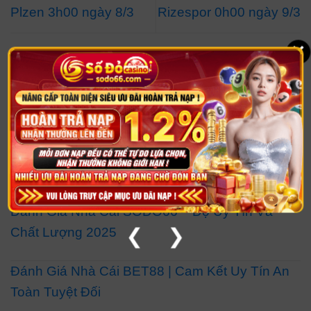
Plzen 3h00 ngày 8/3
Rizespor 0h00 ngày 9/3
×
Để lại một bình luận
Bạn phải
đăng nhập
để gửi bình luận.
NHÀ CÁI UY TÍN
Đánh Giá Nhà Cái SODO66 – Độ Uy Tín Và
❮
❯
Chất Lượng 2025
Đánh Giá Nhà Cái BET88 | Cam Kết Uy Tín An
Toàn Tuyệt Đối