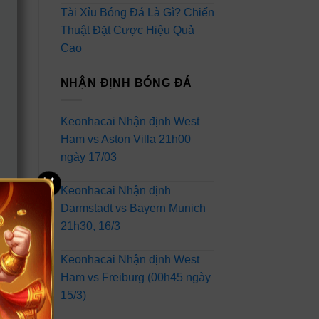
Tài Xỉu Bóng Đá Là Gì? Chiến
Thuật Đặt Cược Hiệu Quả
Cao
NHẬN ĐỊNH BÓNG ĐÁ
Keonhacai Nhận định West
Ham vs Aston Villa 21h00
ngày 17/03
×
Keonhacai Nhận định
Darmstadt vs Bayern Munich
21h30, 16/3
p
Keonhacai Nhận định West
Ham vs Freiburg (00h45 ngày
15/3)