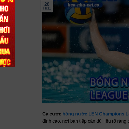
28
Th11
Cá cược
bóng nước LEN Champions Le
đỉnh cao, nơi ban tiếp cận dữ liệu rõ ràng 