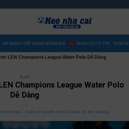
BẢNG XẾP HẠNG BÓNG ĐÁ
NHÀ CÁI UY TÍN
KINH 
ớc LEN Champions League Water Polo Dễ Dàng
BLOG
LEN Champions League Water Polo
Dễ Dàng
HU PHƯƠNG – QUẢN LÝ VÀ BIÊN TẬP NỘI DUNG TẠI KEO NHA CAI