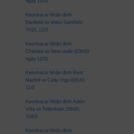
ngày 13/3)
Keonhacai Nhận định
Banfield vs Velez Sarsfield
7h15, 12/3
Keonhacai Nhận định
Chelsea vs Newcastle (03h00
ngày 12/3)
Keonhacai Nhận định Real
Madrid vs Celta Vigo 00h30,
11/3
Keonhacai Nhận định Aston
Villa vs Tottenham 20h00,
10/03
Keonhacai Nhận định