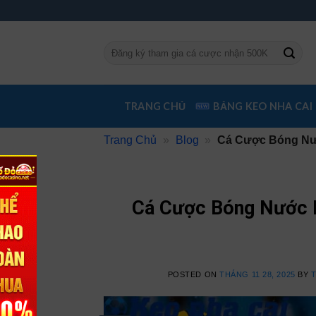
Skip
to
content
TRANG CHỦ
BẢNG KEO NHA CAI
Trang Chủ
»
Blog
»
Cá Cược Bóng Nư
Cá Cược Bóng Nước 
POSTED ON
THÁNG 11 28, 2025
BY
T