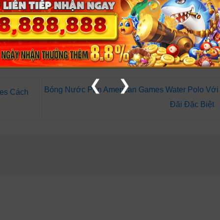
 Bí Quyết Nhận Định Cực Căng
❮
❯
Bóng Nước Pan American Games Water Polo Với
es Cách
Đãi Đặc Biệt