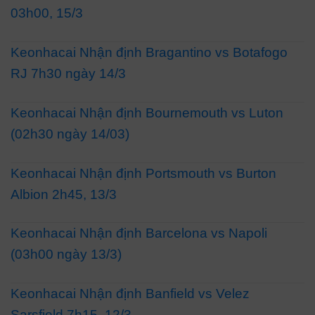
03h00, 15/3
Keonhacai Nhận định Bragantino vs Botafogo
RJ 7h30 ngày 14/3
Keonhacai Nhận định Bournemouth vs Luton
(02h30 ngày 14/03)
Keonhacai Nhận định Portsmouth vs Burton
Albion 2h45, 13/3
Keonhacai Nhận định Barcelona vs Napoli
(03h00 ngày 13/3)
Keonhacai Nhận định Banfield vs Velez
Sarsfield 7h15, 12/3