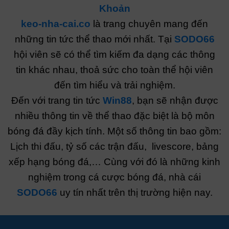
Khoản
keo-nha-cai.co
là trang chuyên mang đến
những tin tức thể thao mới nhất. Tại
SODO66
hội viên sẽ có thể tìm kiếm đa dạng các thông
tin khác nhau, thoả sức cho toàn thể hội viên
đến tìm hiểu và trải nghiệm.
Đến với trang tin tức
Win88
, bạn sẽ nhận được
nhiều thông tin về thể thao đặc biệt là bộ môn
bóng đá đầy kịch tính. Một số thông tin bao gồm:
Lịch thi đấu, tỷ số các trận đấu, livescore, bảng
xếp hạng bóng đá,… Cùng với đó là những kinh
nghiệm trong cá cược bóng đá, nhà cái
SODO66
uy tín nhất trên thị trường hiện nay.