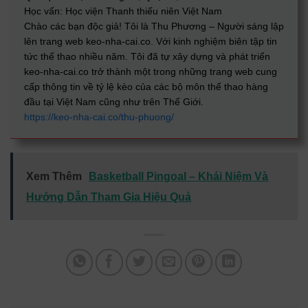
Học vấn: Học viện Thanh thiếu niên Việt Nam
Chào các bạn độc giả! Tôi là Thu Phương – Người sáng lập
lên trang web keo-nha-cai.co. Với kinh nghiệm biên tập tin
tức thể thao nhiều năm. Tôi đã tự xây dựng và phát triển
keo-nha-cai.co trở thành một trong những trang web cung
cấp thông tin về tỷ lệ kèo của các bộ môn thể thao hàng
đầu tại Việt Nam cũng như trên Thế Giới.
https://keo-nha-cai.co/thu-phuong/
Xem Thêm
Basketball Pingoal – Khái Niệm Và
Hướng Dẫn Tham Gia Hiệu Quả