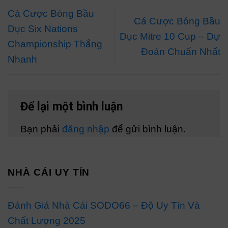
Cá Cược Bóng Bầu
Cá Cược Bóng Bầu
Dục Six Nations
Dục Mitre 10 Cup – Dự
Championship Thắng
Đoán Chuẩn Nhất
Nhanh
Để lại một bình luận
Bạn phải
đăng nhập
để gửi bình luận.
NHÀ CÁI UY TÍN
Đánh Giá Nhà Cái SODO66 – Độ Uy Tín Và
Chất Lượng 2025