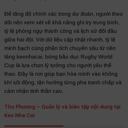
Để tăng độ chính xác trong dự đoán, người theo
dõi nên xem xét về khả năng ghi try trung bình,
tỷ lệ phòng ngự thành công và lịch sử đối đầu
giữa hai đội. Với dữ liệu cập nhật nhanh, tỷ lệ
minh bạch cùng phân tích chuyên sâu từ nền
tảng keonhacai, bóng bầu dục Rugby World
Cup là lựa chọn lý tưởng cho người yêu thể
thao. Đây là nơi giúp bạn hòa mình vào không
khí sôi động, tận hưởng từng pha tranh chấp và
cảm nhận tinh thần cao.
Thu Phương – Quản lý và biên tập nội dung tại
Keo Nha Cai