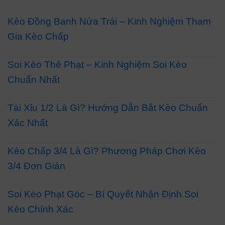
Kèo Đồng Banh Nửa Trái – Kinh Nghiệm Tham
Gia Kèo Chấp
Soi Kèo Thẻ Phạt – Kinh Nghiệm Soi Kèo
Chuẩn Nhất
Tài Xỉu 1/2 Là Gì? Hướng Dẫn Bắt Kèo Chuẩn
Xác Nhất
Kèo Chấp 3/4 Là Gì? Phương Pháp Chơi Kèo
3/4 Đơn Giản
Soi Kèo Phạt Góc – Bí Quyết Nhận Định Soi
Kèo Chính Xác