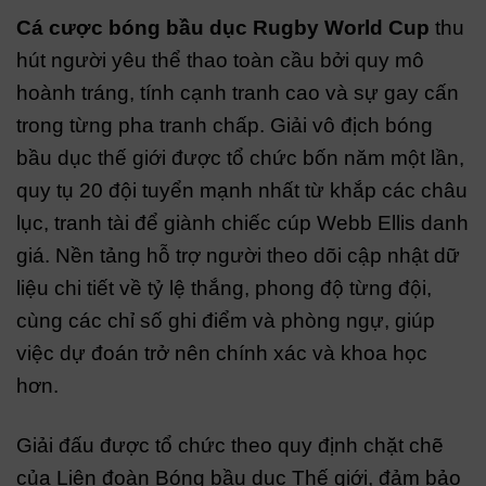
Cá cược bóng bầu dục Rugby World Cup
thu
hút người yêu thể thao toàn cầu bởi quy mô
hoành tráng, tính cạnh tranh cao và sự gay cấn
trong từng pha tranh chấp. Giải vô địch bóng
bầu dục thế giới được tổ chức bốn năm một lần,
quy tụ 20 đội tuyển mạnh nhất từ khắp các châu
lục, tranh tài để giành chiếc cúp Webb Ellis danh
giá. Nền tảng hỗ trợ người theo dõi cập nhật dữ
liệu chi tiết về tỷ lệ thắng, phong độ từng đội,
cùng các chỉ số ghi điểm và phòng ngự, giúp
việc dự đoán trở nên chính xác và khoa học
hơn.
Giải đấu được tổ chức theo quy định chặt chẽ
của Liên đoàn Bóng bầu dục Thế giới, đảm bảo