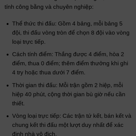
tính công bằng và chuyên nghiệp:
Thể thức thi đấu: Gồm 4 bảng, mỗi bảng 5
đội, thi đấu vòng tròn để chọn 8 đội vào vòng
loại trực tiếp.
Cách tính điểm: Thắng được 4 điểm, hòa 2
điểm, thua 0 điểm; thêm điểm thưởng khi ghi
4 try hoặc thua dưới 7 điểm.
Thời gian thi đấu: Mỗi trận gồm 2 hiệp, mỗi
hiệp 40 phút, cộng thời gian bù giờ nếu cần
thiết.
Vòng loại trực tiếp: Các trận tứ kết, bán kết và
chung kết thi đấu một lượt duy nhất để xác
định nhà vô địch.