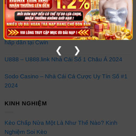
Đánh Giá Nhà Cái 8S | Sân Chơi Cược Uy Tín
Top Thị Trường
Khám phá Thế giới Cá cược Esport Trực tuyến
hấp dẫn tại Cwin
❮
❯
U888 – U888.link Nhà Cái Số 1 Châu Á 2024
Sodo Casino – Nhà Cái Cá Cược Uy Tín Số #1
2024
KINH NGHIỆM
Kèo Chấp Nửa Một Là Như Thế Nào? Kinh
Nghiệm Soi Kèo