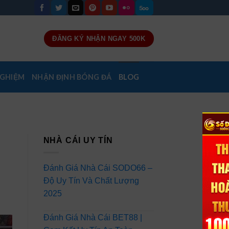
ĐĂNG KÝ NHẬN NGAY 500K
NGHIỆM
NHẬN ĐỊNH BÓNG ĐÁ
BLOG
NHÀ CÁI UY TÍN
Đánh Giá Nhà Cái SODO66 –
Độ Uy Tín Và Chất Lượng
2025
Đánh Giá Nhà Cái BET88 |