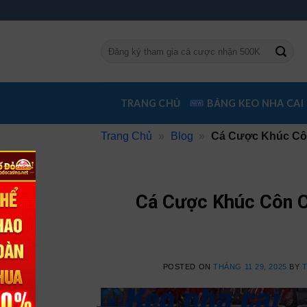
Skip
to
content
TRANG CHỦ
BẢNG KEO NHA CAI
Trang Chủ
»
Blog
»
Cá Cược Khúc Côn
Cá Cược Khúc Côn C
POSTED ON
THÁNG 11 29, 2025
BY
T