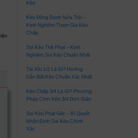
Kèo
Kèo Đồng Banh Nửa Trái –
Kinh Nghiệm Tham Gia Kèo
Chấp
hiện
Soi Kèo Thẻ Phạt – Kinh
Nghiệm Soi Kèo Chuẩn Nhất
Tài Xỉu 1/2 Là Gì? Hướng
Dẫn Bắt Kèo Chuẩn Xác Nhất
Kèo Chấp 3/4 Là Gì? Phương
Pháp Chơi Kèo 3/4 Đơn Giản
Soi Kèo Phạt Góc – Bí Quyết
Nhận Định Soi Kèo Chính
Xác