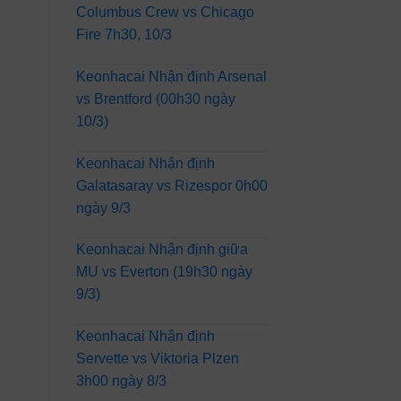
Columbus Crew vs Chicago
Fire 7h30, 10/3
Keonhacai Nhận định Arsenal
vs Brentford (00h30 ngày
10/3)
Keonhacai Nhận định
Galatasaray vs Rizespor 0h00
ngày 9/3
Keonhacai Nhận định giữa
MU vs Everton (19h30 ngày
9/3)
Keonhacai Nhận định
Servette vs Viktoria Plzen
3h00 ngày 8/3