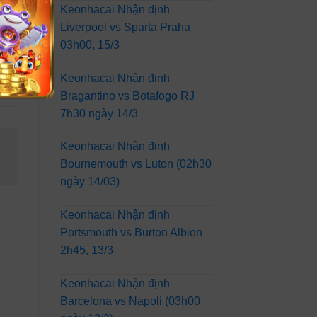
Keonhacai Nhận định
Liverpool vs Sparta Praha
03h00, 15/3
rld
Keonhacai Nhận định
Bragantino vs Botafogo RJ
7h30 ngày 14/3
Keonhacai Nhận định
Bournemouth vs Luton (02h30
ngày 14/03)
Keonhacai Nhận định
Portsmouth vs Burton Albion
2h45, 13/3
Keonhacai Nhận định
Barcelona vs Napoli (03h00