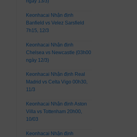
ngày 13/3)
Keonhacai Nhận định
Banfield vs Velez Sarsfield
7h15, 12/3
Keonhacai Nhận định
Chelsea vs Newcastle (03h00
ngày 12/3)
Keonhacai Nhận định Real
Madrid vs Celta Vigo 00h30,
11/3
Keonhacai Nhận định Aston
Villa vs Tottenham 20h00,
10/03
Keonhacai Nhận định