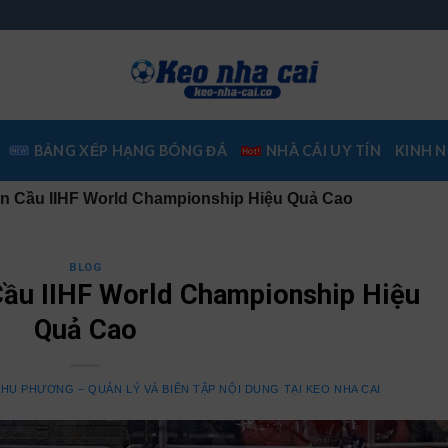
BẢNG XẾP HẠNG BÓNG ĐÁ
NHÀ CÁI UY TÍN
KINH 
 Cầu IIHF World Championship Hiệu Quả Cao
BLOG
ầu IIHF World Championship Hiệu
Quả Cao
HU PHƯƠNG – QUẢN LÝ VÀ BIÊN TẬP NỘI DUNG TẠI KEO NHA CAI