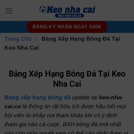
Skip
to
content
ĐĂNG KÝ NHẬN NGAY 500K
Trang Chủ
»
Bảng Xếp Hạng Bóng Đá Tại
Keo Nha Cai
Bảng Xếp Hạng Bóng Đá Tại Keo
Nha Cai
Bảng xếp hạng bóng đá
update tại
keo-nha-
cai.co
là thông tin rất hữu ích được hầu hết mọi
hội viên từ khắp nơi tham khảo khi có ý định
tham gia vào cá cược. BXH bóng đá mới nhất
này còn giúp người xem có thể cập nhật được vị