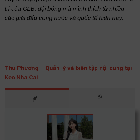
trí của CLB, đội bóng mà mình thích từ nhiều
các giải đấu trong nước và quốc tế hiện nay.
Thu Phương – Quản lý và biên tập nội dung tại
Keo Nha Cai