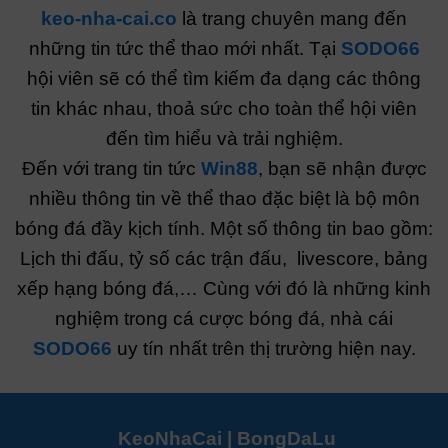
keo-nha-cai.co
là trang chuyên mang đến
những tin tức thể thao mới nhất. Tại
SODO66
hội viên sẽ có thể tìm kiếm đa dạng các thông
tin khác nhau, thoả sức cho toàn thể hội viên
đến tìm hiểu và trải nghiệm.
Đến với trang tin tức
Win88
, bạn sẽ nhận được
nhiều thông tin về thể thao đặc biệt là bộ môn
bóng đá đầy kịch tính. Một số thông tin bao gồm:
Lịch thi đấu, tỷ số các trận đấu, livescore, bảng
xếp hạng bóng đá,… Cùng với đó là những kinh
nghiệm trong cá cược bóng đá, nhà cái
SODO66
uy tín nhất trên thị trường hiện nay.
KeoNhaCai
|
BongDaLu