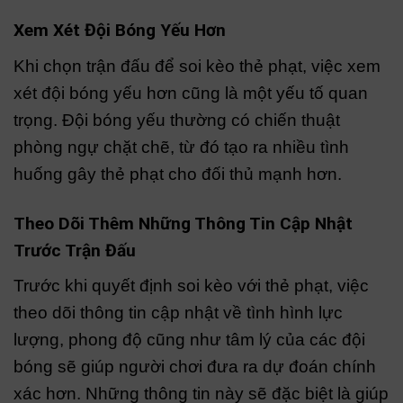
Xem Xét Đội Bóng Yếu Hơn
Khi chọn trận đấu để soi kèo thẻ phạt, việc xem
xét đội bóng yếu hơn cũng là một yếu tố quan
trọng. Đội bóng yếu thường có chiến thuật
phòng ngự chặt chẽ, từ đó tạo ra nhiều tình
huống gây thẻ phạt cho đối thủ mạnh hơn.
Theo Dõi Thêm Những Thông Tin Cập Nhật
Trước Trận Đấu
Trước khi quyết định soi kèo với thẻ phạt, việc
theo dõi thông tin cập nhật về tình hình lực
lượng, phong độ cũng như tâm lý của các đội
bóng sẽ giúp người chơi đưa ra dự đoán chính
xác hơn. Những thông tin này sẽ đặc biệt là giúp