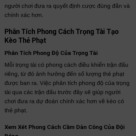
người chơi đưa ra quyết định cược đúng đắn và
chính xác hơn.
Phân Tích Phong Cách Trọng Tài Tạo
Kèo Thẻ Phạt
Phân Tích Phong Độ Của Trọng Tài
Mỗi trọng tài có phong cách điều khiển trận đấu
riêng, từ đó ảnh hưởng đến số lượng thẻ phạt
được ban ra. Việc phân tích phong độ của trọng
tài qua các trận đấu trước đây sẽ giúp người
chơi đưa ra dự đoán chính xác hơn về kèo có
thẻ phạt.
Xem Xét Phong Cách Cầm Dàn Công Của Đội