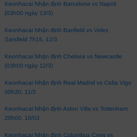
Keonhacai Nhận định Barcelona vs Napoli
(03h00 ngày 13/3)
Keonhacai Nhận định Banfield vs Velez
Sarsfield 7h15, 12/3
Keonhacai Nhận định Chelsea vs Newcastle
(03h00 ngày 12/3)
Keonhacai Nhận định Real Madrid vs Celta Vigo
00h30, 11/3
Keonhacai Nhận định Aston Villa vs Tottenham
20h00, 10/03
Keonhacai Nhận định Columbus Crew vs