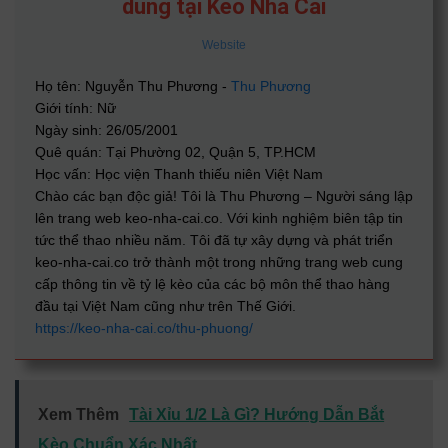
dung tại Keo Nha Cai
Website
Họ tên: Nguyễn Thu Phương -
Thu Phương
Giới tính: Nữ
Ngày sinh: 26/05/2001
Quê quán: Tại Phường 02, Quận 5, TP.HCM
Học vấn: Học viện Thanh thiếu niên Việt Nam
Chào các bạn độc giả! Tôi là Thu Phương – Người sáng lập
lên trang web keo-nha-cai.co. Với kinh nghiệm biên tập tin
tức thể thao nhiều năm. Tôi đã tự xây dựng và phát triển
keo-nha-cai.co trở thành một trong những trang web cung
cấp thông tin về tỷ lệ kèo của các bộ môn thể thao hàng
đầu tại Việt Nam cũng như trên Thế Giới.
https://keo-nha-cai.co/thu-phuong/
Xem Thêm
Tài Xỉu 1/2 Là Gì? Hướng Dẫn Bắt
Kèo Chuẩn Xác Nhất