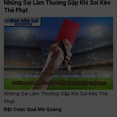
Những Sai Lầm Thường Gặp Khi Soi Kèo
Thẻ Phạt
Những Sai Lầm Thường Gặp Khi Soi Kèo Thẻ
Phạt
Đặt Cược Quá Mù Quáng