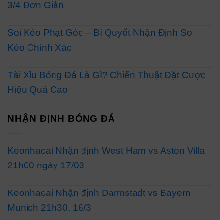
3/4 Đơn Giản
Soi Kèo Phạt Góc – Bí Quyết Nhận Định Soi
Kèo Chính Xác
Tài Xỉu Bóng Đá Là Gì? Chiến Thuật Đặt Cược
Hiệu Quả Cao
NHẬN ĐỊNH BÓNG ĐÁ
Keonhacai Nhận định West Ham vs Aston Villa
21h00 ngày 17/03
Keonhacai Nhận định Darmstadt vs Bayern
Munich 21h30, 16/3