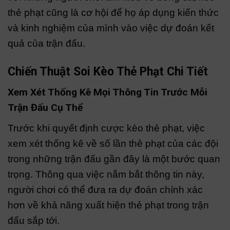
thẻ phạt cũng là cơ hội để họ áp dụng kiến thức
và kinh nghiệm của mình vào việc dự đoán kết
quả của trận đấu.
Chiến Thuật Soi Kèo Thẻ Phạt Chi Tiết
Xem Xét Thống Kê Mọi Thông Tin Trước Mỗi
Trận Đấu Cụ Thể
Trước khi quyết định cược kèo thẻ phạt, việc
xem xét thống kê về số lần thẻ phạt của các đội
trong những trận đấu gần đây là một bước quan
trọng. Thông qua việc nắm bắt thông tin này,
người chơi có thể đưa ra dự đoán chính xác
hơn về khả năng xuất hiện thẻ phạt trong trận
đấu sắp tới.