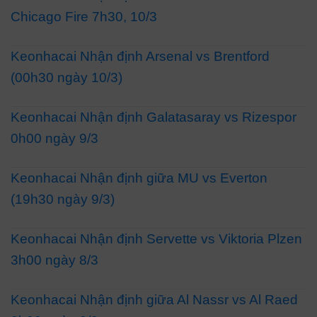
Chicago Fire 7h30, 10/3
Keonhacai Nhận định Arsenal vs Brentford
(00h30 ngày 10/3)
Keonhacai Nhận định Galatasaray vs Rizespor
0h00 ngày 9/3
Keonhacai Nhận định giữa MU vs Everton
(19h30 ngày 9/3)
Keonhacai Nhận định Servette vs Viktoria Plzen
3h00 ngày 8/3
Keonhacai Nhận định giữa Al Nassr vs Al Raed