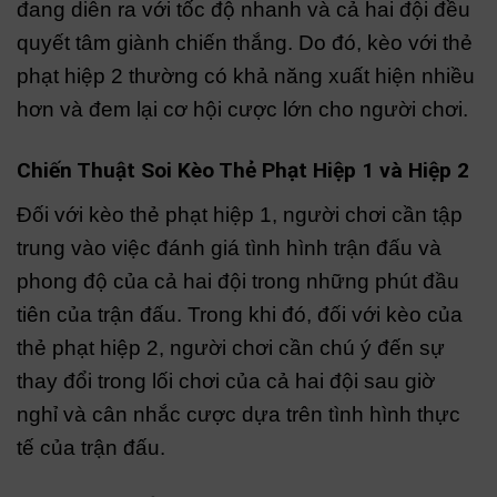
đang diễn ra với tốc độ nhanh và cả hai đội đều
quyết tâm giành chiến thắng. Do đó, kèo với thẻ
phạt hiệp 2 thường có khả năng xuất hiện nhiều
hơn và đem lại cơ hội cược lớn cho người chơi.
Chiến Thuật Soi Kèo Thẻ Phạt Hiệp 1 và Hiệp 2
Đối với kèo thẻ phạt hiệp 1, người chơi cần tập
trung vào việc đánh giá tình hình trận đấu và
phong độ của cả hai đội trong những phút đầu
tiên của trận đấu. Trong khi đó, đối với kèo của
thẻ phạt hiệp 2, người chơi cần chú ý đến sự
thay đổi trong lối chơi của cả hai đội sau giờ
nghỉ và cân nhắc cược dựa trên tình hình thực
tế của trận đấu.