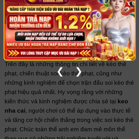
Phân tích phong độ của trọng tài là một yếu tố
quan trọng mà nhiều người chơi thường bỏ qua.
Việc này có thể khiến họ đưa ra dự đoán không
chính xác về kèo các loại thẻ phạt.
Kết Luận
Trên đây là những thông tin chi tiết về kèo thẻ
❮
❯
phạt, chiến thuật soi kèo thẻ phạt, cũng như
những kinh nghiệm để chọn trận đấu soi kèo thẻ
phạt hiệu quả nhất. Hy vọng rằng với những
kiến thức và kinh nghiệm được chia sẻ tại
keo
nha cai
, người chơi có thể áp dụng vào thực tế
và tăng cơ hội chiến thắng trong việc soi kèo thẻ
phạt. Chúc toàn thể anh em đam mê môn thể
thao vua có những trải nghiệm tuyệt vời và