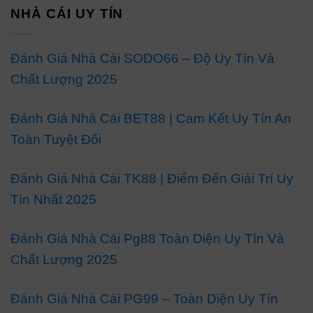
NHÀ CÁI UY TÍN
Đánh Giá Nhà Cái SODO66 – Độ Uy Tín Và
Chất Lượng 2025
Đánh Giá Nhà Cái BET88 | Cam Kết Uy Tín An
Toàn Tuyệt Đối
Đánh Giá Nhà Cái TK88 | Điểm Đến Giải Trí Uy
Tín Nhất 2025
Đánh Giá Nhà Cái Pg88 Toàn Diện Uy Tín Và
Chất Lượng 2025
Đánh Giá Nhà Cái PG99 – Toàn Diện Uy Tín