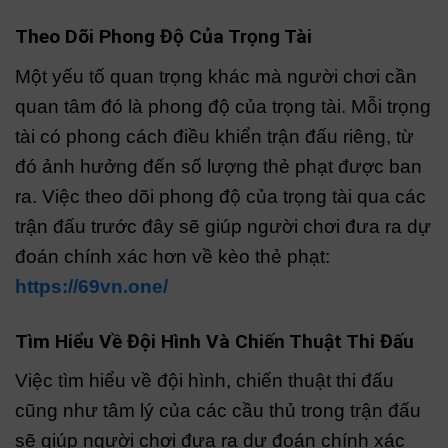
Theo Dõi Phong Độ Của Trọng Tài
Một yếu tố quan trọng khác mà người chơi cần
quan tâm đó là phong độ của trọng tài. Mỗi trọng
tài có phong cách điều khiển trận đấu riêng, từ
đó ảnh hưởng đến số lượng thẻ phạt được ban
ra. Việc theo dõi phong độ của trọng tài qua các
trận đấu trước đây sẽ giúp người chơi đưa ra dự
đoán chính xác hơn về kèo thẻ phạt:
https://69vn.one/
Tìm Hiểu Về Đội Hình Và Chiến Thuật Thi Đấu
Việc tìm hiểu về đội hình, chiến thuật thi đấu
cũng như tâm lý của các cầu thủ trong trận đấu
sẽ giúp người chơi đưa ra dự đoán chính xác