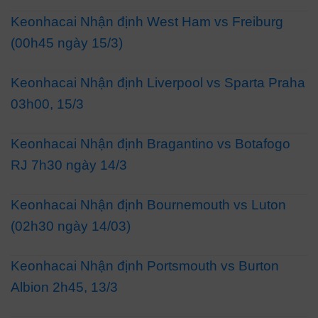
Keonhacai Nhận định West Ham vs Freiburg
(00h45 ngày 15/3)
Keonhacai Nhận định Liverpool vs Sparta Praha
03h00, 15/3
Keonhacai Nhận định Bragantino vs Botafogo
RJ 7h30 ngày 14/3
Keonhacai Nhận định Bournemouth vs Luton
(02h30 ngày 14/03)
Keonhacai Nhận định Portsmouth vs Burton
Albion 2h45, 13/3