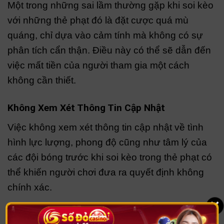
Một trong những sai lầm thường gặp khi soi kèo
với những thẻ phạt đó là đặt cược quá mù
quáng, chỉ dựa vào cảm tính mà không có sự
phân tích cẩn thận. Điều này có thể sẽ dẫn đến
việc mất tiền của người tham gia một cách
không cần thiết.
Không Xem Xét Thông Tin Cập Nhật
Việc không xem xét thông tin cập nhật về tình
hình lực lượng, phong độ cũng như tâm lý của
các đội bóng trước khi soi kèo trong thẻ phạt có
thể khiến người chơi đưa ra quyết định không
chính xác.
×
Bỏ Qua Phân Tích Phong Độ Của Trọng Tài