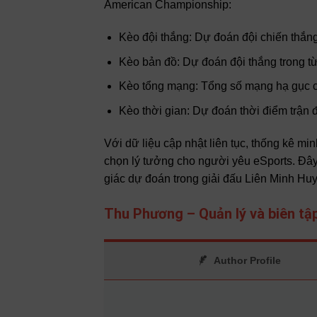
American Championship:
Kèo đội thắng: Dự đoán đội chiến thắn
Kèo bản đồ: Dự đoán đội thắng trong từ
Kèo tổng mạng: Tổng số mạng hạ gục củ
Kèo thời gian: Dự đoán thời điểm trận đ
Với dữ liệu cập nhật liên tục, thống kê m
chọn lý tưởng cho người yêu eSports. Đây 
giác dự đoán trong giải đấu Liên Minh Hu
Thu Phương – Quản lý và biên tập
Author Profile