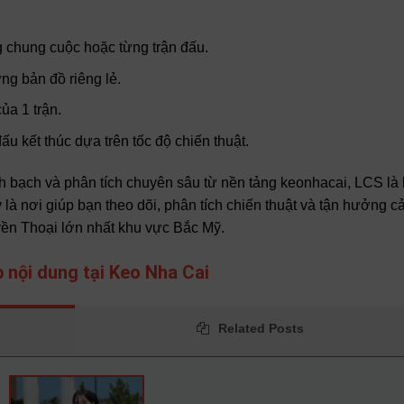
g chung cuộc hoặc từng trận đấu.
ng bản đồ riêng lẻ.
a 1 trận.
ấu kết thúc dựa trên tốc độ chiến thuật.
inh bạch và phân tích chuyên sâu từ nền tảng keonhacai, LCS là
là nơi giúp bạn theo dõi, phân tích chiến thuật và tận hưởng 
yền Thoại lớn nhất khu vực Bắc Mỹ.
 nội dung tại Keo Nha Cai
Related Posts