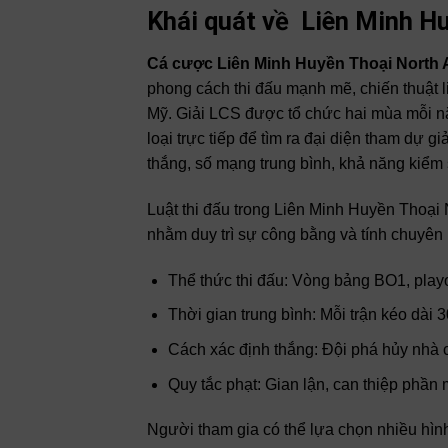
Khái quát về Liên Minh H
Cá cược Liên Minh Huyền Thoại North
phong cách thi đấu mạnh mẽ, chiến thuật l
Mỹ. Giải LCS được tổ chức hai mùa mỗi n
loại trực tiếp để tìm ra đại diện tham dự g
thắng, số mạng trung bình, khả năng kiểm 
Luật thi đấu trong Liên Minh Huyền Thoạ
nhằm duy trì sự công bằng và tính chuyên
Thể thức thi đấu: Vòng bảng BO1, playo
Thời gian trung bình: Mỗi trận kéo dài 3
Cách xác định thắng: Đội phá hủy nhà c
Quy tắc phạt: Gian lận, can thiệp phần m
Người tham gia có thể lựa chọn nhiều hìn