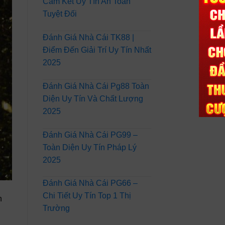
Cam Kết Uy Tín An Toàn
Tuyệt Đối
Đánh Giá Nhà Cái TK88 |
Điểm Đến Giải Trí Uy Tín Nhất
2025
Đánh Giá Nhà Cái Pg88 Toàn
Diện Uy Tín Và Chất Lượng
2025
Đánh Giá Nhà Cái PG99 –
Toàn Diện Uy Tín Pháp Lý
2025
Đánh Giá Nhà Cái PG66 –
Chi Tiết Uy Tín Top 1 Thị
n
Trường