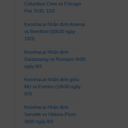
Columbus Crew vs Chicago
Fire 7h30, 10/3
Keonhacai Nhận định Arsenal
vs Brentford (00h30 ngày
10/3)
Keonhacai Nhận định
Galatasaray vs Rizespor 0h00
ngày 9/3
Keonhacai Nhận định giữa
MU vs Everton (19h30 ngày
9/3)
Keonhacai Nhận định
Servette vs Viktoria Plzen
3h00 ngày 8/3