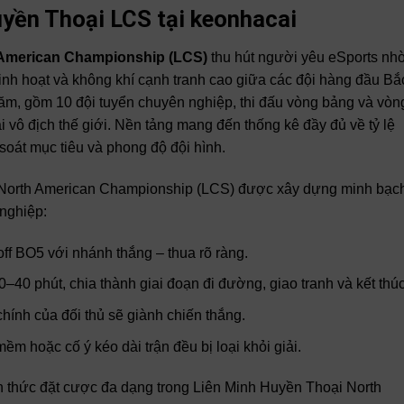
uyền Thoại LCS tại keonhacai
 American Championship (LCS)
thu hút người yêu eSports nh
inh hoạt và không khí cạnh tranh cao giữa các đội hàng đầu Bắ
ăm, gồm 10 đội tuyển chuyên nghiệp, thi đấu vòng bảng và vòn
iải vô địch thế giới. Nền tảng mang đến thống kê đầy đủ về tỷ lệ
soát mục tiêu và phong độ đội hình.
i North American Championship (LCS) được xây dựng minh bạc
 nghiệp:
ff BO5 với nhánh thắng – thua rõ ràng.
0–40 phút, chia thành giai đoạn đi đường, giao tranh và kết thúc
hính của đối thủ sẽ giành chiến thắng.
ềm hoặc cố ý kéo dài trận đều bị loại khỏi giải.
h thức đặt cược đa dạng trong Liên Minh Huyền Thoại North