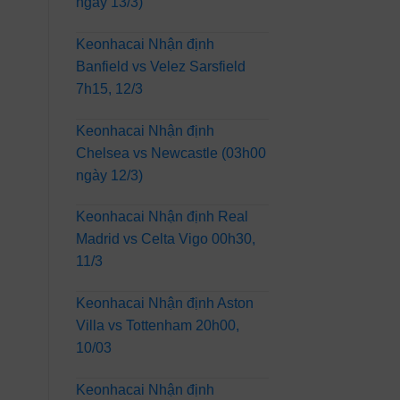
ngày 13/3)
Keonhacai Nhận định
Banfield vs Velez Sarsfield
7h15, 12/3
Keonhacai Nhận định
Chelsea vs Newcastle (03h00
ngày 12/3)
Keonhacai Nhận định Real
Madrid vs Celta Vigo 00h30,
11/3
Keonhacai Nhận định Aston
Villa vs Tottenham 20h00,
10/03
Keonhacai Nhận định