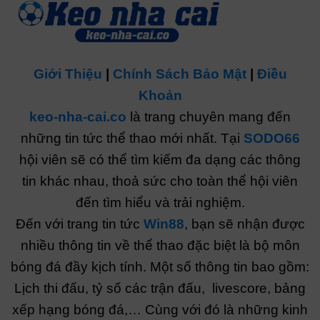
Giới Thiệu
|
Chính Sách Bảo Mật
|
Điều
Khoản
keo-nha-cai.co
là trang chuyên mang đến
những tin tức thể thao mới nhất. Tại
SODO66
hội viên sẽ có thể tìm kiếm đa dạng các thông
tin khác nhau, thoả sức cho toàn thể hội viên
đến tìm hiểu và trải nghiệm.
Đến với trang tin tức
Win88
, bạn sẽ nhận được
nhiều thông tin về thể thao đặc biệt là bộ môn
bóng đá đầy kịch tính. Một số thông tin bao gồm:
Lịch thi đấu, tỷ số các trận đấu, livescore, bảng
xếp hạng bóng đá,… Cùng với đó là những kinh