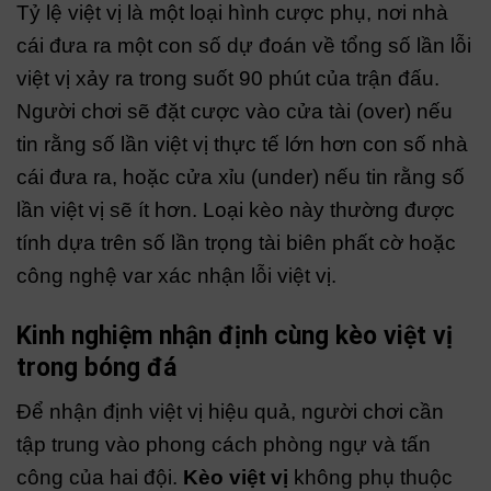
Tỷ lệ việt vị là một loại hình cược phụ, nơi nhà
cái đưa ra một con số dự đoán về tổng số lần lỗi
việt vị xảy ra trong suốt 90 phút của trận đấu.
Người chơi sẽ đặt cược vào cửa tài (over) nếu
tin rằng số lần việt vị thực tế lớn hơn con số nhà
cái đưa ra, hoặc cửa xỉu (under) nếu tin rằng số
lần việt vị sẽ ít hơn. Loại kèo này thường được
tính dựa trên số lần trọng tài biên phất cờ hoặc
công nghệ var xác nhận lỗi việt vị.
Kinh nghiệm nhận định cùng kèo việt vị
trong bóng đá
Để nhận định việt vị hiệu quả, người chơi cần
tập trung vào phong cách phòng ngự và tấn
công của hai đội.
Kèo việt vị
không phụ thuộc