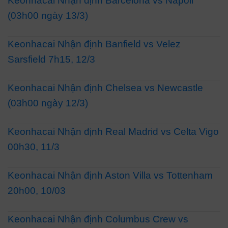
Keonhacai Nhận định Barcelona vs Napoli
(03h00 ngày 13/3)
Keonhacai Nhận định Banfield vs Velez
Sarsfield 7h15, 12/3
Keonhacai Nhận định Chelsea vs Newcastle
(03h00 ngày 12/3)
Keonhacai Nhận định Real Madrid vs Celta Vigo
00h30, 11/3
Keonhacai Nhận định Aston Villa vs Tottenham
20h00, 10/03
Keonhacai Nhận định Columbus Crew vs