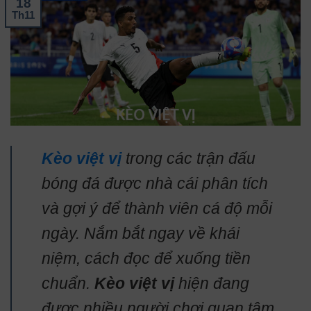
18
Th11
Kèo việt vị
trong các trận đấu
bóng đá được nhà cái phân tích
và gợi ý để thành viên cá độ mỗi
ngày. Nắm bắt ngay về khái
niệm, cách đọc để xuống tiền
chuẩn.
Kèo việt vị
hiện đang
được nhiều người chơi quan tâm