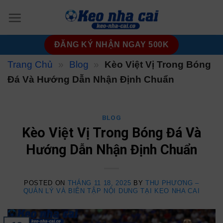
Skip
to
content
ĐĂNG KÝ NHẬN NGAY 500K
Trang Chủ
»
Blog
»
Kèo Việt Vị Trong Bóng
Đá Và Hướng Dẫn Nhận Định Chuẩn
BLOG
Kèo Việt Vị Trong Bóng Đá Và
Hướng Dẫn Nhận Định Chuẩn
POSTED ON
THÁNG 11 18, 2025
BY
THU PHƯƠNG –
QUẢN LÝ VÀ BIÊN TẬP NỘI DUNG TẠI KEO NHA CAI