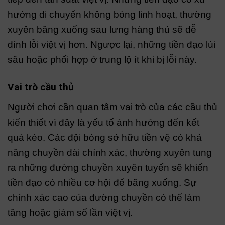
hướng di chuyển không bóng linh hoạt, thường
xuyên băng xuống sau lưng hàng thủ sẽ dễ
dính lỗi việt vị hơn. Ngược lại, những tiền đạo lùi
sâu hoặc phối hợp ở trung lộ ít khi bị lỗi này.
Vai trò cầu thủ
Người chơi cần quan tâm vai trò của các cầu thủ
kiến thiết vì đây là yếu tố ảnh hưởng đến kết
quả kèo. Các đội bóng sở hữu tiền vệ có khả
năng chuyền dài chính xác, thường xuyên tung
ra những đường chuyền xuyên tuyến sẽ khiến
tiền đạo có nhiều cơ hội để băng xuống. Sự
chính xác cao của đường chuyền có thể làm
tăng hoặc giảm số lần việt vị.