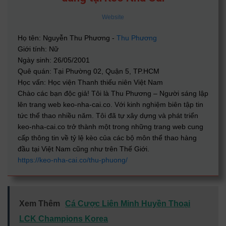
Website
Họ tên: Nguyễn Thu Phương -
Thu Phương
Giới tính: Nữ
Ngày sinh: 26/05/2001
Quê quán: Tại Phường 02, Quận 5, TP.HCM
Học vấn: Học viện Thanh thiếu niên Việt Nam
Chào các bạn độc giả! Tôi là Thu Phương – Người sáng lập
lên trang web keo-nha-cai.co. Với kinh nghiệm biên tập tin
tức thể thao nhiều năm. Tôi đã tự xây dựng và phát triển
keo-nha-cai.co trở thành một trong những trang web cung
cấp thông tin về tỷ lệ kèo của các bộ môn thể thao hàng
đầu tại Việt Nam cũng như trên Thế Giới.
https://keo-nha-cai.co/thu-phuong/
Xem Thêm
Cá Cược Liên Minh Huyền Thoại
LCK Champions Korea