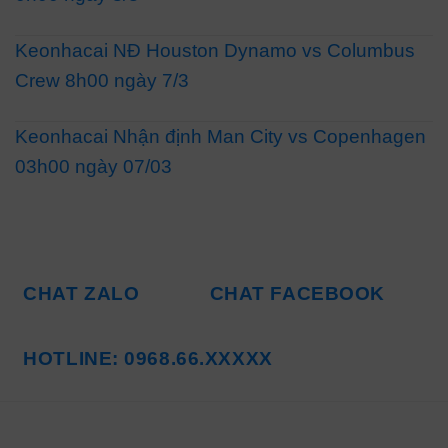
Keonhacai NĐ Houston Dynamo vs Columbus
Crew 8h00 ngày 7/3
Keonhacai Nhận định Man City vs Copenhagen
03h00 ngày 07/03
CHAT ZALO
CHAT FACEBOOK
HOTLINE: 0968.66.XXXXX