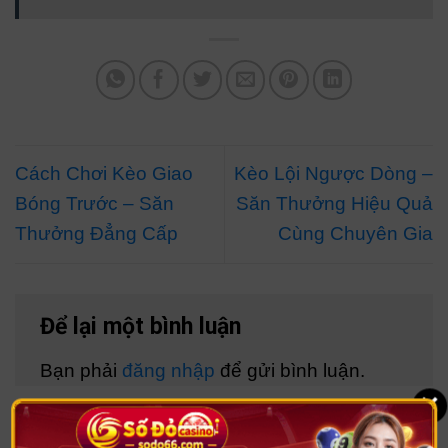
Cách Chơi Kèo Giao
Kèo Lội Ngược Dòng –
Bóng Trước – Săn
Săn Thưởng Hiệu Quả
Thưởng Đẳng Cấp
Cùng Chuyên Gia
Để lại một bình luận
Bạn phải
đăng nhập
để gửi bình luận.
×