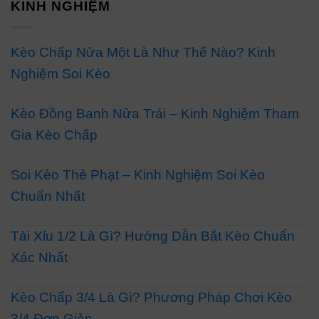
KINH NGHIỆM
Kèo Chấp Nửa Một Là Như Thế Nào? Kinh
Nghiệm Soi Kèo
Kèo Đồng Banh Nửa Trái – Kinh Nghiệm Tham
Gia Kèo Chấp
Soi Kèo Thẻ Phạt – Kinh Nghiệm Soi Kèo
Chuẩn Nhất
Tài Xỉu 1/2 Là Gì? Hướng Dẫn Bắt Kèo Chuẩn
Xác Nhất
Kèo Chấp 3/4 Là Gì? Phương Pháp Chơi Kèo
3/4 Đơn Giản