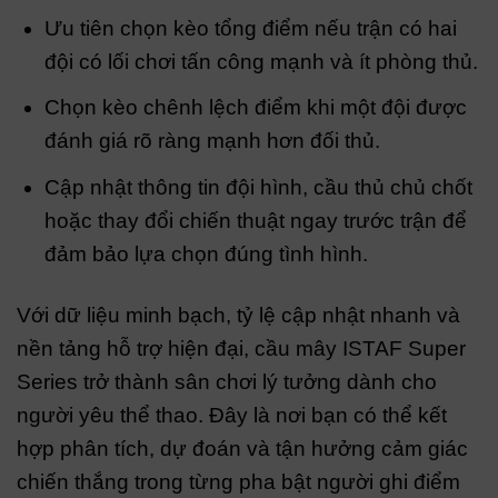
Ưu tiên chọn kèo tổng điểm nếu trận có hai
đội có lối chơi tấn công mạnh và ít phòng thủ.
Chọn kèo chênh lệch điểm khi một đội được
đánh giá rõ ràng mạnh hơn đối thủ.
Cập nhật thông tin đội hình, cầu thủ chủ chốt
hoặc thay đổi chiến thuật ngay trước trận để
đảm bảo lựa chọn đúng tình hình.
Với dữ liệu minh bạch, tỷ lệ cập nhật nhanh và
nền tảng hỗ trợ hiện đại, cầu mây ISTAF Super
Series trở thành sân chơi lý tưởng dành cho
người yêu thể thao. Đây là nơi bạn có thể kết
hợp phân tích, dự đoán và tận hưởng cảm giác
chiến thắng trong từng pha bật người ghi điểm