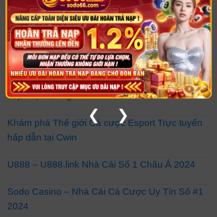
Pháp Lý 2025
Đánh Giá Nhà Cái PG66 – Chi Tiết Uy Tín Top 1
Thị Trường
Đánh Giá Nhà Cái 8S | Sân Chơi Cược Uy Tín
Top Thị Trường
❮
❯
Khám phá Thế giới Cá cược Esport Trực tuyến
hấp dẫn tại Cwin
U888 – U888.link Nhà Cái Số 1 Châu Á 2024
Sodo Casino – Nhà Cái Cá Cược Uy Tín Số #1
2024