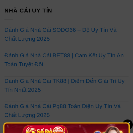
NHÀ CÁI UY TÍN
Đánh Giá Nhà Cái SODO66 – Độ Uy Tín Và
Chất Lượng 2025
Đánh Giá Nhà Cái BET88 | Cam Kết Uy Tín An
Toàn Tuyệt Đối
Đánh Giá Nhà Cái TK88 | Điểm Đến Giải Trí Uy
Tín Nhất 2025
Đánh Giá Nhà Cái Pg88 Toàn Diện Uy Tín Và
Chất Lượng 2025
×
Đánh Giá Nhà Cái PG99 – Toàn Diện Uy Tín