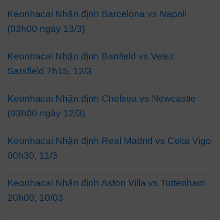
Keonhacai Nhận định Barcelona vs Napoli
(03h00 ngày 13/3)
Keonhacai Nhận định Banfield vs Velez
Sarsfield 7h15, 12/3
Keonhacai Nhận định Chelsea vs Newcastle
(03h00 ngày 12/3)
Keonhacai Nhận định Real Madrid vs Celta Vigo
00h30, 11/3
Keonhacai Nhận định Aston Villa vs Tottenham
20h00, 10/03