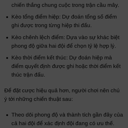
chiến thắng chung cuộc trong trận cầu mây.
Kèo tổng điểm hiệp: Dự đoán tổng số điểm
ghi được trong từng hiệp thi đấu.
Kèo chênh lệch điểm: Dựa vào sự khác biệt
phong độ giữa hai đội để chọn tỷ lệ hợp lý.
Kèo thời điểm kết thúc: Dự đoán hiệp mà
điểm quyết định được ghi hoặc thời điểm kết
thúc trận đấu.
Để đặt cược hiệu quả hơn, người chơi nên chú
ý tới những chiến thuật sau:
Theo dõi phong độ và thành tích gần đây của
cả hai đội để xác định đội đang có ưu thế.