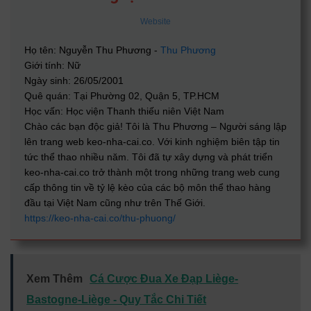
Website
Họ tên: Nguyễn Thu Phương -
Thu Phương
Giới tính: Nữ
Ngày sinh: 26/05/2001
Quê quán: Tại Phường 02, Quận 5, TP.HCM
Học vấn: Học viện Thanh thiếu niên Việt Nam
Chào các bạn độc giả! Tôi là Thu Phương – Người sáng lập
lên trang web keo-nha-cai.co. Với kinh nghiệm biên tập tin
tức thể thao nhiều năm. Tôi đã tự xây dựng và phát triển
keo-nha-cai.co trở thành một trong những trang web cung
cấp thông tin về tỷ lệ kèo của các bộ môn thể thao hàng
đầu tại Việt Nam cũng như trên Thế Giới.
https://keo-nha-cai.co/thu-phuong/
Xem Thêm
Cá Cược Đua Xe Đạp Liège-
Bastogne-Liège - Quy Tắc Chi Tiết