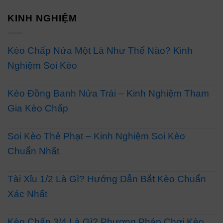
KINH NGHIỆM
Kèo Chấp Nửa Một Là Như Thế Nào? Kinh
Nghiệm Soi Kèo
Kèo Đồng Banh Nửa Trái – Kinh Nghiệm Tham
Gia Kèo Chấp
Soi Kèo Thẻ Phạt – Kinh Nghiệm Soi Kèo
Chuẩn Nhất
Tài Xỉu 1/2 Là Gì? Hướng Dẫn Bắt Kèo Chuẩn
Xác Nhất
Kèo Chấp 3/4 Là Gì? Phương Pháp Chơi Kèo