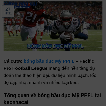
27
Th11
Cá cược
bóng bầu dục Mỹ PPFL
– Pacific
Pro Football League
mang đến nền tảng dự
đoán thể thao hiện đại, dữ liệu minh bạch, tốc
độ cập nhật nhanh và nhiều loại kèo.
Tổng quan về bóng bầu dục Mỹ PPFL tại
keonhacai