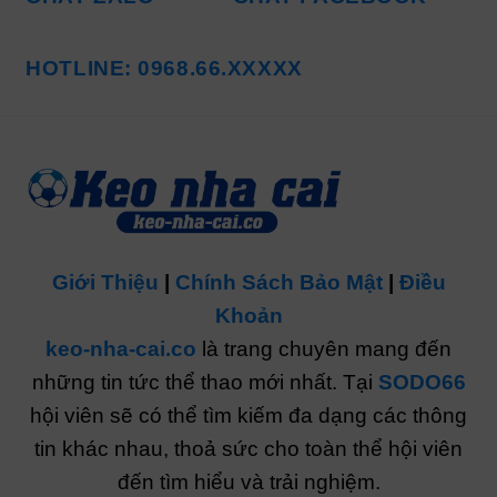
HOTLINE: 0968.66.XXXXX
Giới Thiệu
|
Chính Sách Bảo Mật
|
Điều
Khoản
keo-nha-cai.co
là trang chuyên mang đến
những tin tức thể thao mới nhất. Tại
SODO66
hội viên sẽ có thể tìm kiếm đa dạng các thông
tin khác nhau, thoả sức cho toàn thể hội viên
đến tìm hiểu và trải nghiệm.