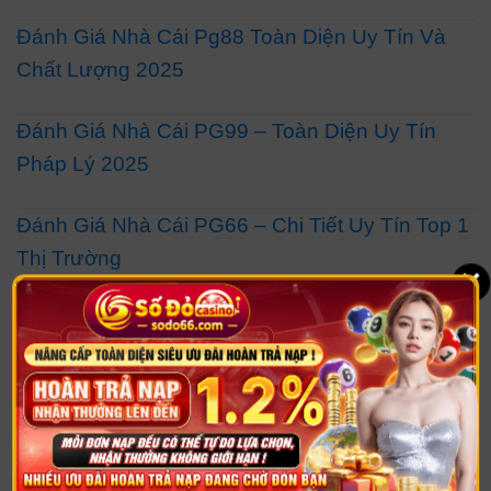
Đánh Giá Nhà Cái Pg88 Toàn Diện Uy Tín Và
Chất Lượng 2025
Đánh Giá Nhà Cái PG99 – Toàn Diện Uy Tín
Pháp Lý 2025
Đánh Giá Nhà Cái PG66 – Chi Tiết Uy Tín Top 1
Thị Trường
×
Đánh Giá Nhà Cái 8S | Sân Chơi Cược Uy Tín
Top Thị Trường
Khám phá Thế giới Cá cược Esport Trực tuyến
hấp dẫn tại Cwin