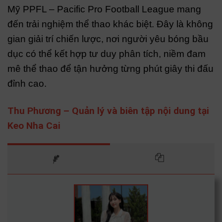
Mỹ PPFL – Pacific Pro Football League mang
đến trải nghiệm thể thao khác biệt. Đây là không
gian giải trí chiến lược, nơi người yêu bóng bầu
dục có thể kết hợp tư duy phân tích, niềm đam
mê thể thao để tận hưởng từng phút giây thi đấu
đỉnh cao.
Thu Phương – Quản lý và biên tập nội dung tại
Keo Nha Cai