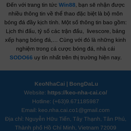
Đến với trang tin tức
Win88
, bạn sẽ nhận được
nhiều thông tin về thể thao đặc biệt là bộ môn
bóng đá đầy kịch tính. Một số thông tin bao gồm:
Lịch thi đấu, tỷ số các trận đấu, livescore, bảng
xếp hạng bóng đá,… Cùng với đó là những kinh
nghiệm trong cá cược bóng đá, nhà cái
SODO66
uy tín nhất trên thị trường hiện nay.
KeoNhaCai
|
BongDaLu
Website:
https://keo-nha-cai.co/
Hotline: (+63)9.671185987
Email:
keo.nha.cai.co1@gmail.com
Địa chỉ: Nguyễn Hữu Tiến, Tây Thạnh, Tân Phú,
Thành phố Hồ Chí Minh, Vietnam 72009