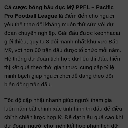
Cá cược bóng bầu dục Mỹ PPFL – Pacific
Pro Football League
là điểm đến cho người
yêu thể thao đối kháng muốn thử sức với dự
đoán chuyên nghiệp. Giải đấu được keonhacai
giới thiệu, quy tụ 8 đội mạnh nhất khu vực Bắc
Mỹ, với hơn 60 trận đấu được tổ chức mỗi năm.
Hệ thống dự đoán tích hợp dữ liệu thi đấu, hiển
thị kết quả theo thời gian thực, cung cấp tỷ lệ
minh bạch giúp người chơi dễ dàng theo dõi
biến động trận đấu.
Tốc độ cập nhật nhanh giúp người tham gia
luôn nắm bắt chính xác tình hình thi đấu để điều
chỉnh chiến lược hợp lý. Để đạt hiệu quả cao khi
dự đoán, người chơi nên kết hợp phân tích dữ