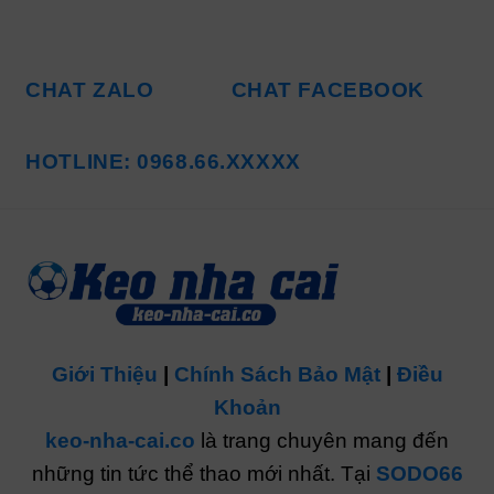
CHAT ZALO
CHAT FACEBOOK
HOTLINE: 0968.66.XXXXX
Giới Thiệu
|
Chính Sách Bảo Mật
|
Điều
Khoản
keo-nha-cai.co
là trang chuyên mang đến
những tin tức thể thao mới nhất. Tại
SODO66