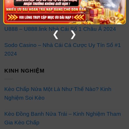
Khám phá Thế giới Cá cược Esport Trực tuyến
hấp dẫn tại Cwin
U888 – U888.link Nhà Cái Số 1 Châu Á 2024
❮
❯
Sodo Casino – Nhà Cái Cá Cược Uy Tín Số #1
2024
KINH NGHIỆM
Kèo Chấp Nửa Một Là Như Thế Nào? Kinh
Nghiệm Soi Kèo
Kèo Đồng Banh Nửa Trái – Kinh Nghiệm Tham
Gia Kèo Chấp