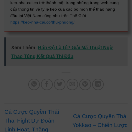
keo-nha-cai.co trở thành một trong những trang web cung
cấp thông tin về tỷ lệ kèo của các bộ môn thể thao hàng
đầu tại Việt Nam cũng như trên Thế Giới.
https://keo-nha-cai.co/thu-phuong/
Xem Thêm
Bán Độ Là Gì? Giải Mã Thuật Ngữ
Thao Túng Kết Quả Thi Đấu
Cá Cược Quyền Thái
Cá Cược Quyền Thái
Thai Fight Dự Đoán
Yokkao – Chiến Lược
Linh Hoạt, Thắng