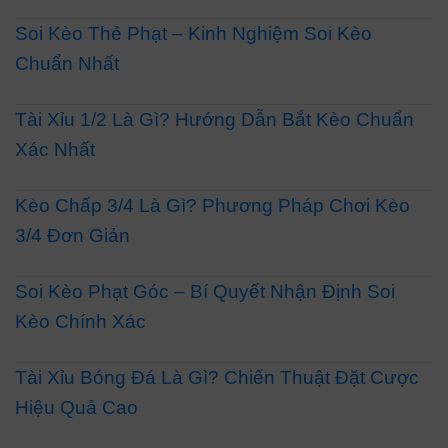
Soi Kèo Thẻ Phạt – Kinh Nghiệm Soi Kèo
Chuẩn Nhất
Tài Xỉu 1/2 Là Gì? Hướng Dẫn Bắt Kèo Chuẩn
Xác Nhất
Kèo Chấp 3/4 Là Gì? Phương Pháp Chơi Kèo
3/4 Đơn Giản
Soi Kèo Phạt Góc – Bí Quyết Nhận Định Soi
Kèo Chính Xác
Tài Xỉu Bóng Đá Là Gì? Chiến Thuật Đặt Cược
Hiệu Quả Cao