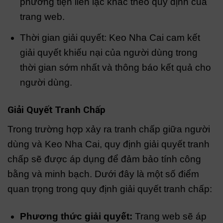
phương tiện liên lạc khác theo quy định của
trang web.
Thời gian giải quyết: Keo Nha Cai cam kết
giải quyết khiếu nại của người dùng trong
thời gian sớm nhất và thông báo kết quả cho
người dùng.
Giải Quyết Tranh Chấp
Trong trường hợp xảy ra tranh chấp giữa người
dùng và Keo Nha Cai, quy định giải quyết tranh
chấp sẽ được áp dụng để đảm bảo tính công
bằng và minh bạch. Dưới đây là một số điểm
quan trọng trong quy định giải quyết tranh chấp:
Phương thức giải quyết:
Trang web sẽ áp