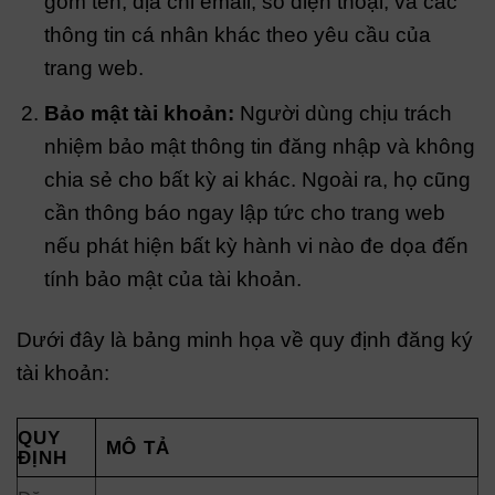
gồm tên, địa chỉ email, số điện thoại, và các
thông tin cá nhân khác theo yêu cầu của
trang web.
Bảo mật tài khoản:
Người dùng chịu trách
nhiệm bảo mật thông tin đăng nhập và không
chia sẻ cho bất kỳ ai khác. Ngoài ra, họ cũng
cần thông báo ngay lập tức cho trang web
nếu phát hiện bất kỳ hành vi nào đe dọa đến
tính bảo mật của tài khoản.
Dưới đây là bảng minh họa về quy định đăng ký
tài khoản:
QUY
MÔ TẢ
ĐỊNH