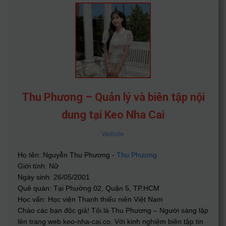
Thu Phương – Quản lý và biên tập nội
dung tại Keo Nha Cai
Website
Họ tên: Nguyễn Thu Phương -
Thu Phương
Giới tính: Nữ
Ngày sinh: 26/05/2001
Quê quán: Tại Phường 02, Quận 5, TP.HCM
Học vấn: Học viện Thanh thiếu niên Việt Nam
Chào các bạn độc giả! Tôi là Thu Phương – Người sáng lập
lên trang web keo-nha-cai.co. Với kinh nghiệm biên tập tin