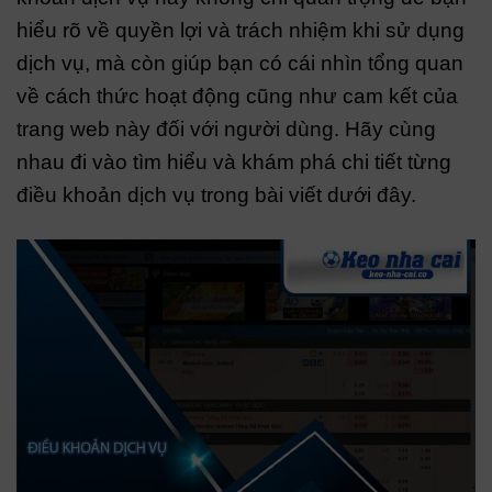
hiểu rõ về quyền lợi và trách nhiệm khi sử dụng
dịch vụ, mà còn giúp bạn có cái nhìn tổng quan
về cách thức hoạt động cũng như cam kết của
trang web này đối với người dùng. Hãy cùng
nhau đi vào tìm hiểu và khám phá chi tiết từng
điều khoản dịch vụ trong bài viết dưới đây.