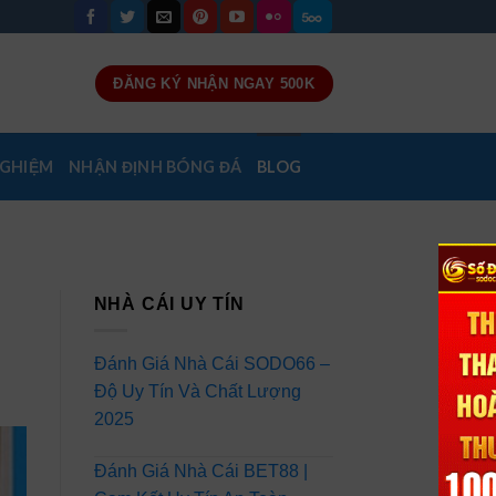
ĐĂNG KÝ NHẬN NGAY 500K
NGHIỆM
NHẬN ĐỊNH BÓNG ĐÁ
BLOG
NHÀ CÁI UY TÍN
Đánh Giá Nhà Cái SODO66 –
Độ Uy Tín Và Chất Lượng
2025
Đánh Giá Nhà Cái BET88 |