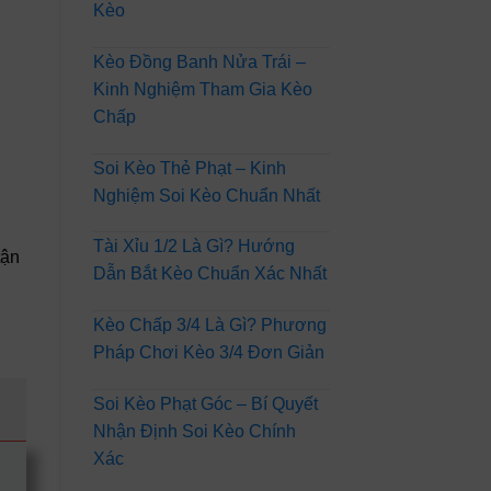
Kèo
Kèo Đồng Banh Nửa Trái –
Kinh Nghiệm Tham Gia Kèo
Chấp
Soi Kèo Thẻ Phạt – Kinh
Nghiệm Soi Kèo Chuẩn Nhất
Tài Xỉu 1/2 Là Gì? Hướng
tận
Dẫn Bắt Kèo Chuẩn Xác Nhất
Kèo Chấp 3/4 Là Gì? Phương
Pháp Chơi Kèo 3/4 Đơn Giản
Soi Kèo Phạt Góc – Bí Quyết
Nhận Định Soi Kèo Chính
Xác