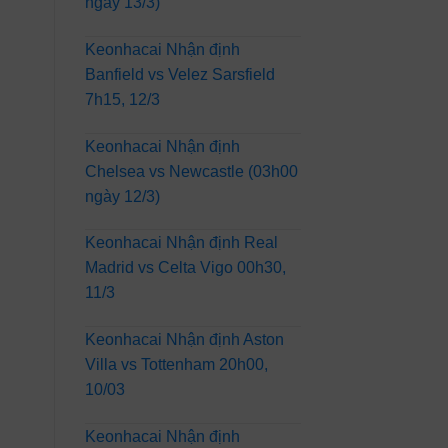
ngày 13/3)
Keonhacai Nhận định
Banfield vs Velez Sarsfield
7h15, 12/3
Keonhacai Nhận định
Chelsea vs Newcastle (03h00
ngày 12/3)
Keonhacai Nhận định Real
Madrid vs Celta Vigo 00h30,
11/3
Keonhacai Nhận định Aston
Villa vs Tottenham 20h00,
10/03
Keonhacai Nhận định