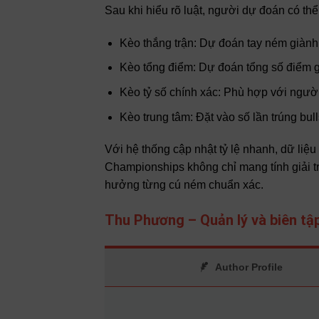
Sau khi hiểu rõ luật, người dự đoán có th
Kèo thắng trận: Dự đoán tay ném giành
Kèo tổng điểm: Dự đoán tổng số điểm gh
Kèo tỷ số chính xác: Phù hợp với người
Kèo trung tâm: Đặt vào số lần trúng bull
Với hệ thống cập nhật tỷ lệ nhanh, dữ liệ
Championships không chỉ mang tính giải tr
hưởng từng cú ném chuẩn xác.
Thu Phương – Quản lý và biên tập
Author Profile