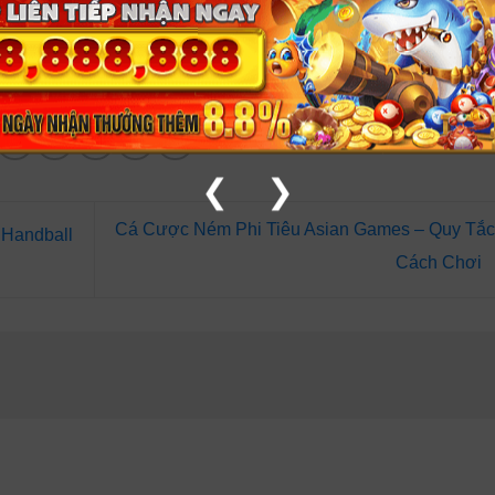
caa College Football Championship
❮
❯
Cá Cược Ném Phi Tiêu Asian Games – Quy Tắc
Handball
Cách Chơi