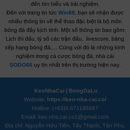
đến tìm hiểu và trải nghiệm.
Đến với trang tin tức
Win88
, bạn sẽ nhận được
nhiều thông tin về thể thao đặc biệt là bộ môn
bóng đá đầy kịch tính. Một số thông tin bao gồm:
Lịch thi đấu, tỷ số các trận đấu, livescore, bảng
xếp hạng bóng đá,… Cùng với đó là những kinh
nghiệm trong cá cược bóng đá, nhà cái
SODO66
uy tín nhất trên thị trường hiện nay.
KeoNhaCai
|
BongDaLu
Website:
https://keo-nha-cai.co/
Hotline: (+63)9.671185987
Email:
keo.nha.cai.co1@gmail.com
Địa chỉ: Nguyễn Hữu Tiến, Tây Thạnh, Tân Phú,