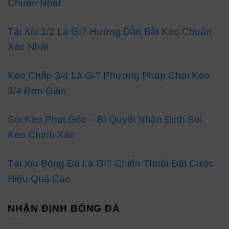
Chuẩn Nhất
Tài Xỉu 1/2 Là Gì? Hướng Dẫn Bắt Kèo Chuẩn
Xác Nhất
Kèo Chấp 3/4 Là Gì? Phương Pháp Chơi Kèo
3/4 Đơn Giản
Soi Kèo Phạt Góc – Bí Quyết Nhận Định Soi
Kèo Chính Xác
Tài Xỉu Bóng Đá Là Gì? Chiến Thuật Đặt Cược
Hiệu Quả Cao
NHẬN ĐỊNH BÓNG ĐÁ