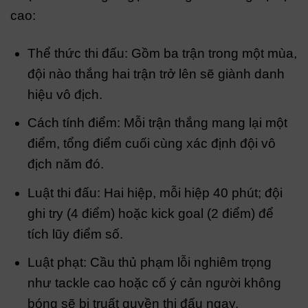
cao:
Thể thức thi đấu: Gồm ba trận trong một mùa,
đội nào thắng hai trận trở lên sẽ giành danh
hiệu vô địch.
Cách tính điểm: Mỗi trận thắng mang lại một
điểm, tổng điểm cuối cùng xác định đội vô
địch năm đó.
Luật thi đấu: Hai hiệp, mỗi hiệp 40 phút; đội
ghi try (4 điểm) hoặc kick goal (2 điểm) để
tích lũy điểm số.
Luật phạt: Cầu thủ phạm lỗi nghiêm trọng
như tackle cao hoặc cố ý cản người không
bóng sẽ bị truất quyền thi đấu ngay.