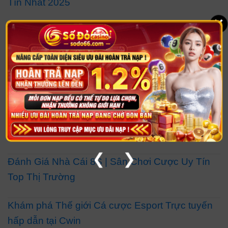
Tín Nhất 2025
×
Đánh Giá Nhà Cái Pg88 Toàn Diện Uy Tín Và
Chất Lượng 2025
Đánh Giá Nhà Cái PG99 – Toàn Diện Uy Tín
Pháp Lý 2025
Đánh Giá Nhà Cái PG66 – Chi Tiết Uy Tín Top 1
Thị Trường
❮
❯
Đánh Giá Nhà Cái 8S | Sân Chơi Cược Uy Tín
Top Thị Trường
Khám phá Thế giới Cá cược Esport Trực tuyến
hấp dẫn tại Cwin