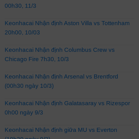
00h30, 11/3
Keonhacai Nhận định Aston Villa vs Tottenham
20h00, 10/03
Keonhacai Nhận định Columbus Crew vs
Chicago Fire 7h30, 10/3
Keonhacai Nhận định Arsenal vs Brentford
(00h30 ngày 10/3)
Keonhacai Nhận định Galatasaray vs Rizespor
0h00 ngày 9/3
Keonhacai Nhận định giữa MU vs Everton