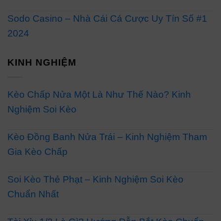
Sodo Casino – Nhà Cái Cá Cược Uy Tín Số #1
2024
KINH NGHIỆM
Kèo Chấp Nửa Một Là Như Thế Nào? Kinh
Nghiệm Soi Kèo
Kèo Đồng Banh Nửa Trái – Kinh Nghiệm Tham
Gia Kèo Chấp
Soi Kèo Thẻ Phạt – Kinh Nghiệm Soi Kèo
Chuẩn Nhất