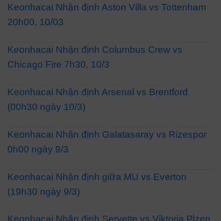
Keonhacai Nhận định Aston Villa vs Tottenham
20h00, 10/03
Keonhacai Nhận định Columbus Crew vs
Chicago Fire 7h30, 10/3
Keonhacai Nhận định Arsenal vs Brentford
(00h30 ngày 10/3)
Keonhacai Nhận định Galatasaray vs Rizespor
0h00 ngày 9/3
Keonhacai Nhận định giữa MU vs Everton
(19h30 ngày 9/3)
Keonhacai Nhận định Servette vs Viktoria Plzen