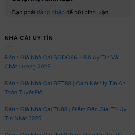
Bạn phải
đăng nhập
để gửi bình luận.
NHÀ CÁI UY TÍN
Đánh Giá Nhà Cái SODO66 – Độ Uy Tín Và
Chất Lượng 2025
Đánh Giá Nhà Cái BET88 | Cam Kết Uy Tín An
Toàn Tuyệt Đối
Đánh Giá Nhà Cái TK88 | Điểm Đến Giải Trí Uy
Tín Nhất 2025
Đánh Giá Nhà Cái Pg88 Toàn Diện Uy Tín Và