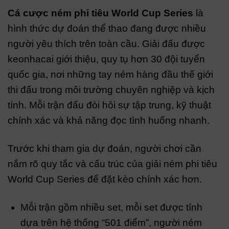
Cá cược ném phi tiêu World Cup Series
là
hình thức dự đoán thể thao đang được nhiều
người yêu thích trên toàn cầu. Giải đấu được
keonhacai giới thiệu, quy tụ hơn 30 đội tuyển
quốc gia, nơi những tay ném hàng đầu thế giới
thi đấu trong môi trường chuyên nghiệp và kịch
tính. Mỗi trận đấu đòi hỏi sự tập trung, kỹ thuật
chính xác và khả năng đọc tình huống nhanh.
Trước khi tham gia dự đoán, người chơi cần
nắm rõ quy tắc và cấu trúc của giải ném phi tiêu
World Cup Series để đặt kèo chính xác hơn.
Mỗi trận gồm nhiều set, mỗi set được tính
dựa trên hệ thống “501 điểm”, người ném