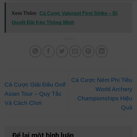
Xem Thêm
Cá Cược Valorant First Strike – Bí
Quyết Đặt Kèo Thông Minh
Cá Cược Ném Phi Tiêu
Cá Cược Giải Đấu Golf
World Archery
Asian Tour – Quy Tắc
Championships Hiệu
Và Cách Chơi
Quả
Để lại một bình luận