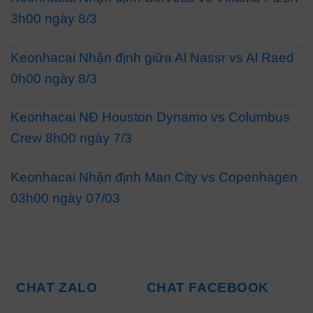
3h00 ngày 8/3
Keonhacai Nhận định giữa Al Nassr vs Al Raed
0h00 ngày 8/3
Keonhacai NĐ Houston Dynamo vs Columbus
Crew 8h00 ngày 7/3
Keonhacai Nhận định Man City vs Copenhagen
03h00 ngày 07/03
CHAT ZALO
CHAT FACEBOOK