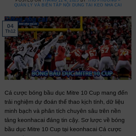
POSTED ON
THÁNG 12 4, 2025
BY
THU PHƯƠNG –
QUẢN LÝ VÀ BIÊN TẬP NỘI DUNG TẠI KEO NHA CAI
04
Th12
Cá cược bóng bầu dục Mitre 10 Cup mang đến
trải nghiệm dự đoán thể thao kịch tính, dữ liệu
minh bạch và phân tích chuyên sâu trên nền
tảng keonhacai đáng tin cậy. Sơ lược về bóng
bầu dục Mitre 10 Cup tại keonhacai Cá cược