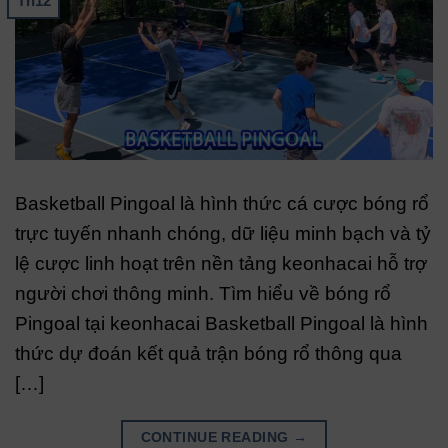
Th12
Basketball Pingoal là hình thức cá cược bóng rổ
trực tuyến nhanh chóng, dữ liệu minh bạch và tỷ
lệ cược linh hoạt trên nền tảng keonhacai hỗ trợ
người chơi thông minh. Tìm hiểu về bóng rổ
Pingoal tại keonhacai Basketball Pingoal là hình
thức dự đoán kết quả trận bóng rổ thông qua
[…]
CONTINUE READING
→