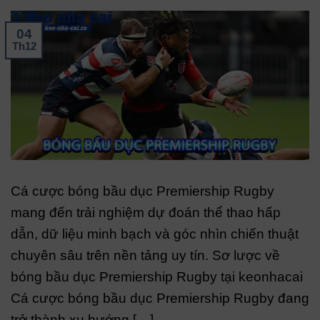
04
Th12
Cá cược bóng bầu dục Premiership Rugby
mang đến trải nghiệm dự đoán thể thao hấp
dẫn, dữ liệu minh bạch và góc nhìn chiến thuật
chuyên sâu trên nền tảng uy tín. Sơ lược về
bóng bầu dục Premiership Rugby tại keonhacai
Cá cược bóng bầu dục Premiership Rugby đang
trở thành xu hướng […]