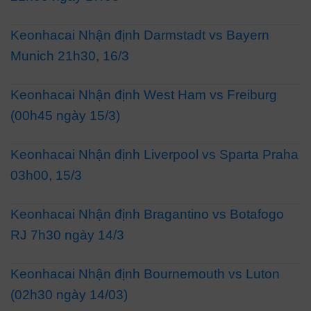
Keonhacai Nhận định Darmstadt vs Bayern
Munich 21h30, 16/3
Keonhacai Nhận định West Ham vs Freiburg
(00h45 ngày 15/3)
Keonhacai Nhận định Liverpool vs Sparta Praha
03h00, 15/3
Keonhacai Nhận định Bragantino vs Botafogo
RJ 7h30 ngày 14/3
Keonhacai Nhận định Bournemouth vs Luton
(02h30 ngày 14/03)