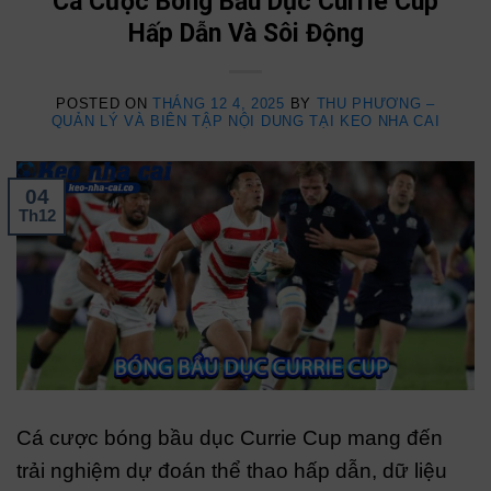
Cá Cược Bóng Bầu Dục Currie Cup
Hấp Dẫn Và Sôi Động
POSTED ON
THÁNG 12 4, 2025
BY
THU PHƯƠNG –
QUẢN LÝ VÀ BIÊN TẬP NỘI DUNG TẠI KEO NHA CAI
04
Th12
Cá cược bóng bầu dục Currie Cup mang đến
trải nghiệm dự đoán thể thao hấp dẫn, dữ liệu