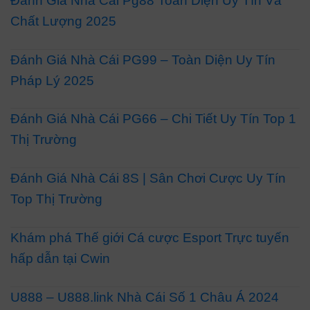
Đánh Giá Nhà Cái Pg88 Toàn Diện Uy Tín Và
Chất Lượng 2025
Đánh Giá Nhà Cái PG99 – Toàn Diện Uy Tín
Pháp Lý 2025
Đánh Giá Nhà Cái PG66 – Chi Tiết Uy Tín Top 1
Thị Trường
Đánh Giá Nhà Cái 8S | Sân Chơi Cược Uy Tín
Top Thị Trường
Khám phá Thế giới Cá cược Esport Trực tuyến
hấp dẫn tại Cwin
U888 – U888.link Nhà Cái Số 1 Châu Á 2024