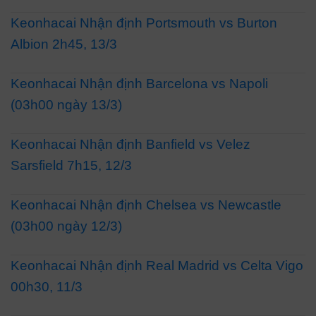
Keonhacai Nhận định Portsmouth vs Burton
Albion 2h45, 13/3
Keonhacai Nhận định Barcelona vs Napoli
(03h00 ngày 13/3)
Keonhacai Nhận định Banfield vs Velez
Sarsfield 7h15, 12/3
Keonhacai Nhận định Chelsea vs Newcastle
(03h00 ngày 12/3)
Keonhacai Nhận định Real Madrid vs Celta Vigo
00h30, 11/3