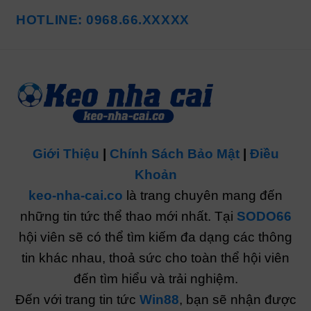
HOTLINE: 0968.66.XXXXX
Giới Thiệu
|
Chính Sách Bảo Mật
|
Điều
Khoản
keo-nha-cai.co
là trang chuyên mang đến
những tin tức thể thao mới nhất. Tại
SODO66
hội viên sẽ có thể tìm kiếm đa dạng các thông
tin khác nhau, thoả sức cho toàn thể hội viên
đến tìm hiểu và trải nghiệm.
Đến với trang tin tức
Win88
, bạn sẽ nhận được