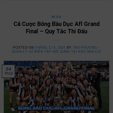
BLOG
Cá Cược Bóng Bầu Dục Afl Grand
Final – Quy Tắc Thi Đấu
POSTED ON
THÁNG 12 4, 2025
BY
THU PHƯƠNG –
QUẢN LÝ VÀ BIÊN TẬP NỘI DUNG TẠI KEO NHA CAI
04
Th12