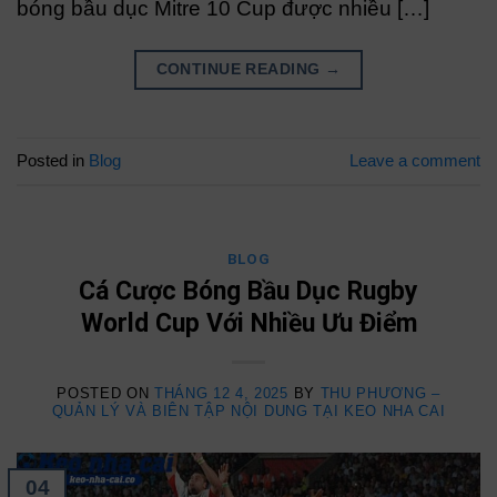
bóng bầu dục Mitre 10 Cup được nhiều […]
CONTINUE READING
→
Posted in
Blog
Leave a comment
BLOG
Cá Cược Bóng Bầu Dục Rugby
World Cup Với Nhiều Ưu Điểm
POSTED ON
THÁNG 12 4, 2025
BY
THU PHƯƠNG –
QUẢN LÝ VÀ BIÊN TẬP NỘI DUNG TẠI KEO NHA CAI
04