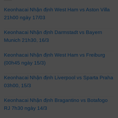
Keonhacai Nhận định West Ham vs Aston Villa
21h00 ngày 17/03
Keonhacai Nhận định Darmstadt vs Bayern
Munich 21h30, 16/3
Keonhacai Nhận định West Ham vs Freiburg
(00h45 ngày 15/3)
Keonhacai Nhận định Liverpool vs Sparta Praha
03h00, 15/3
Keonhacai Nhận định Bragantino vs Botafogo
RJ 7h30 ngày 14/3