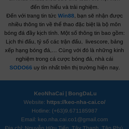
đến tìm hiểu và trải nghiệm.
Đến với trang tin tức
Win88
, bạn sẽ nhận được
nhiều thông tin về thể thao đặc biệt là bộ môn
bóng đá đầy kịch tính. Một số thông tin bao gồm:
Lịch thi đấu, tỷ số các trận đấu, livescore, bảng
xếp hạng bóng đá,… Cùng với đó là những kinh
nghiệm trong cá cược bóng đá, nhà cái
SODO66
uy tín nhất trên thị trường hiện nay.
KeoNhaCai
|
BongDaLu
Website:
https://keo-nha-cai.co/
Hotline: (+63)9.671185987
Email:
keo.nha.cai.co1@gmail.com
Địa chỉ: Nguyễn Hữu Tiến, Tây Thạnh, Tân Phú,