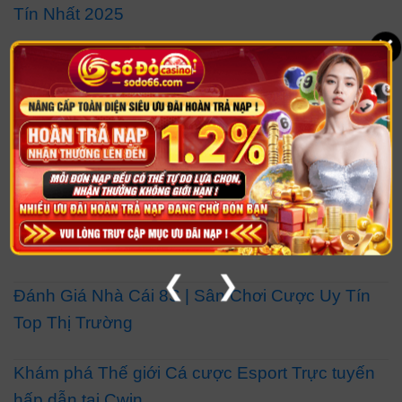
Tín Nhất 2025
×
Đánh Giá Nhà Cái Pg88 Toàn Diện Uy Tín Và
Chất Lượng 2025
Đánh Giá Nhà Cái PG99 – Toàn Diện Uy Tín
Pháp Lý 2025
Đánh Giá Nhà Cái PG66 – Chi Tiết Uy Tín Top 1
Thị Trường
❮
❯
Đánh Giá Nhà Cái 8S | Sân Chơi Cược Uy Tín
Top Thị Trường
Khám phá Thế giới Cá cược Esport Trực tuyến
hấp dẫn tại Cwin