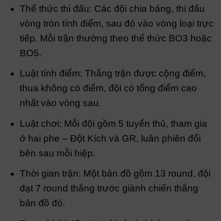
Thể thức thi đấu: Các đội chia bảng, thi đấu
vòng tròn tính điểm, sau đó vào vòng loại trực
tiếp. Mỗi trận thường theo thể thức BO3 hoặc
BO5.
Luật tính điểm: Thắng trận được cộng điểm,
thua không có điểm, đội có tổng điểm cao
nhất vào vòng sau.
Luật chơi: Mỗi đội gồm 5 tuyển thủ, tham gia
ở hai phe – Đột Kích và GR, luân phiên đổi
bên sau mỗi hiệp.
Thời gian trận: Một bản đồ gồm 13 round, đội
đạt 7 round thắng trước giành chiến thắng
bản đồ đó.