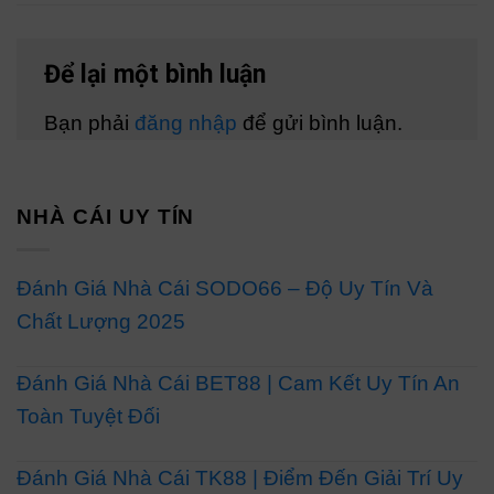
Để lại một bình luận
Bạn phải
đăng nhập
để gửi bình luận.
NHÀ CÁI UY TÍN
Đánh Giá Nhà Cái SODO66 – Độ Uy Tín Và
Chất Lượng 2025
Đánh Giá Nhà Cái BET88 | Cam Kết Uy Tín An
Toàn Tuyệt Đối
Đánh Giá Nhà Cái TK88 | Điểm Đến Giải Trí Uy