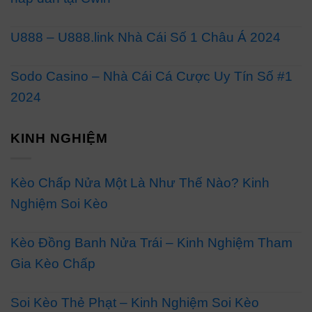
U888 – U888.link Nhà Cái Số 1 Châu Á 2024
Sodo Casino – Nhà Cái Cá Cược Uy Tín Số #1
2024
KINH NGHIỆM
Kèo Chấp Nửa Một Là Như Thế Nào? Kinh
Nghiệm Soi Kèo
Kèo Đồng Banh Nửa Trái – Kinh Nghiệm Tham
Gia Kèo Chấp
Soi Kèo Thẻ Phạt – Kinh Nghiệm Soi Kèo