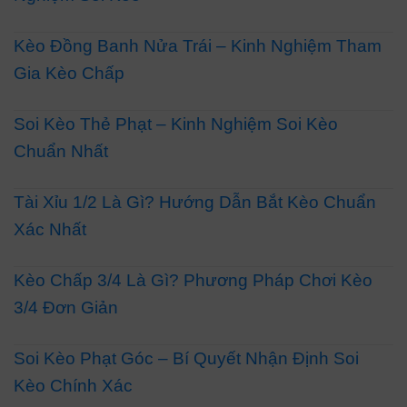
Kèo Đồng Banh Nửa Trái – Kinh Nghiệm Tham
Gia Kèo Chấp
Soi Kèo Thẻ Phạt – Kinh Nghiệm Soi Kèo
Chuẩn Nhất
Tài Xỉu 1/2 Là Gì? Hướng Dẫn Bắt Kèo Chuẩn
Xác Nhất
Kèo Chấp 3/4 Là Gì? Phương Pháp Chơi Kèo
3/4 Đơn Giản
Soi Kèo Phạt Góc – Bí Quyết Nhận Định Soi
Kèo Chính Xác