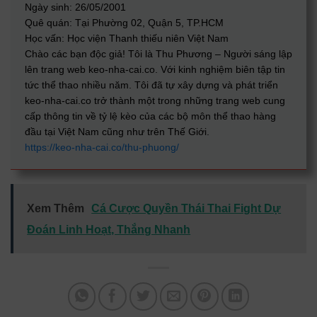
Ngày sinh: 26/05/2001
Quê quán: Tại Phường 02, Quận 5, TP.HCM
Học vấn: Học viện Thanh thiếu niên Việt Nam
Chào các bạn độc giả! Tôi là Thu Phương – Người sáng lập
lên trang web keo-nha-cai.co. Với kinh nghiệm biên tập tin
tức thể thao nhiều năm. Tôi đã tự xây dựng và phát triển
keo-nha-cai.co trở thành một trong những trang web cung
cấp thông tin về tỷ lệ kèo của các bộ môn thể thao hàng
đầu tại Việt Nam cũng như trên Thế Giới.
https://keo-nha-cai.co/thu-phuong/
Xem Thêm
Cá Cược Quyền Thái Thai Fight Dự
Đoán Linh Hoạt, Thắng Nhanh