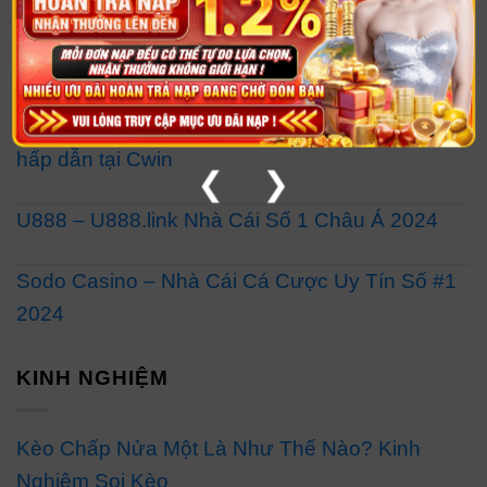
Đánh Giá Nhà Cái 8S | Sân Chơi Cược Uy Tín
Top Thị Trường
Khám phá Thế giới Cá cược Esport Trực tuyến
hấp dẫn tại Cwin
❮
❯
U888 – U888.link Nhà Cái Số 1 Châu Á 2024
Sodo Casino – Nhà Cái Cá Cược Uy Tín Số #1
2024
KINH NGHIỆM
Kèo Chấp Nửa Một Là Như Thế Nào? Kinh
Nghiệm Soi Kèo