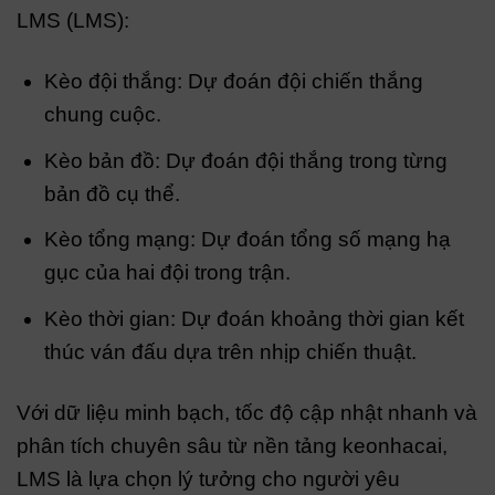
LMS (LMS):
Kèo đội thắng: Dự đoán đội chiến thắng
chung cuộc.
Kèo bản đồ: Dự đoán đội thắng trong từng
bản đồ cụ thể.
Kèo tổng mạng: Dự đoán tổng số mạng hạ
gục của hai đội trong trận.
Kèo thời gian: Dự đoán khoảng thời gian kết
thúc ván đấu dựa trên nhịp chiến thuật.
Với dữ liệu minh bạch, tốc độ cập nhật nhanh và
phân tích chuyên sâu từ nền tảng keonhacai,
LMS là lựa chọn lý tưởng cho người yêu