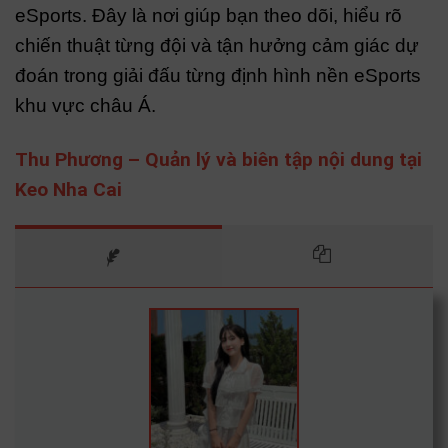
eSports. Đây là nơi giúp bạn theo dõi, hiểu rõ
chiến thuật từng đội và tận hưởng cảm giác dự
đoán trong giải đấu từng định hình nền eSports
khu vực châu Á.
Thu Phương – Quản lý và biên tập nội dung tại
Keo Nha Cai