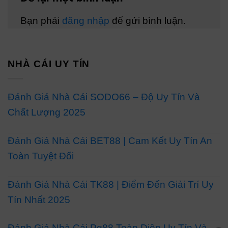
Bạn phải
đăng nhập
để gửi bình luận.
NHÀ CÁI UY TÍN
Đánh Giá Nhà Cái SODO66 – Độ Uy Tín Và
Chất Lượng 2025
Đánh Giá Nhà Cái BET88 | Cam Kết Uy Tín An
Toàn Tuyệt Đối
Đánh Giá Nhà Cái TK88 | Điểm Đến Giải Trí Uy
Tín Nhất 2025
Đánh Giá Nhà Cái Pg88 Toàn Diện Uy Tín Và