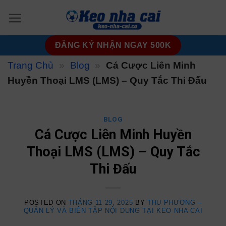
Skip
to
content
ĐĂNG KÝ NHẬN NGAY 500K
Trang Chủ
»
Blog
»
Cá Cược Liên Minh
Huyền Thoại LMS (LMS) – Quy Tắc Thi Đấu
BLOG
Cá Cược Liên Minh Huyền
Thoại LMS (LMS) – Quy Tắc
Thi Đấu
POSTED ON
THÁNG 11 29, 2025
BY
THU PHƯƠNG –
QUẢN LÝ VÀ BIÊN TẬP NỘI DUNG TẠI KEO NHA CAI