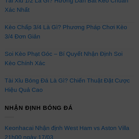
Tài Xỉu 1/2 Là Gì? Hướng Dẫn Bắt Kèo Chuẩn
Xác Nhất
Kèo Chấp 3/4 Là Gì? Phương Pháp Chơi Kèo
3/4 Đơn Giản
Soi Kèo Phạt Góc – Bí Quyết Nhận Định Soi
Kèo Chính Xác
Tài Xỉu Bóng Đá Là Gì? Chiến Thuật Đặt Cược
Hiệu Quả Cao
NHẬN ĐỊNH BÓNG ĐÁ
Keonhacai Nhận định West Ham vs Aston Villa
21h00 ngày 17/03