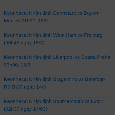
Keonhacai Nhận định Darmstadt vs Bayern
Munich 21h30, 16/3
Keonhacai Nhận định West Ham vs Freiburg
(00h45 ngày 15/3)
Keonhacai Nhận định Liverpool vs Sparta Praha
03h00, 15/3
Keonhacai Nhận định Bragantino vs Botafogo
RJ 7h30 ngày 14/3
Keonhacai Nhận định Bournemouth vs Luton
(02h30 ngày 14/03)