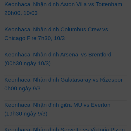
Keonhacai Nhận định Aston Villa vs Tottenham
20h00, 10/03
Keonhacai Nhận định Columbus Crew vs
Chicago Fire 7h30, 10/3
Keonhacai Nhận định Arsenal vs Brentford
(00h30 ngày 10/3)
Keonhacai Nhận định Galatasaray vs Rizespor
0h00 ngày 9/3
Keonhacai Nhận định giữa MU vs Everton
(19h30 ngày 9/3)
Keonhacai Nhận định Servette vs Viktoria Plzen