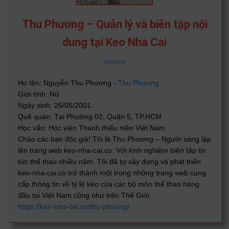
Thu Phương – Quản lý và biên tập nội
dung tại Keo Nha Cai
Website
Họ tên: Nguyễn Thu Phương -
Thu Phương
Giới tính: Nữ
Ngày sinh: 26/05/2001
Quê quán: Tại Phường 02, Quận 5, TP.HCM
Học vấn: Học viện Thanh thiếu niên Việt Nam
Chào các bạn độc giả! Tôi là Thu Phương – Người sáng lập
lên trang web keo-nha-cai.co. Với kinh nghiệm biên tập tin
tức thể thao nhiều năm. Tôi đã tự xây dựng và phát triển
keo-nha-cai.co trở thành một trong những trang web cung
cấp thông tin về tỷ lệ kèo của các bộ môn thể thao hàng
đầu tại Việt Nam cũng như trên Thế Giới.
https://keo-nha-cai.co/thu-phuong/