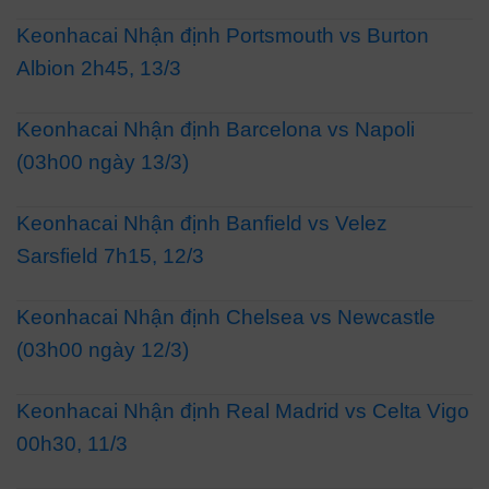
Keonhacai Nhận định Portsmouth vs Burton
Albion 2h45, 13/3
Keonhacai Nhận định Barcelona vs Napoli
(03h00 ngày 13/3)
Keonhacai Nhận định Banfield vs Velez
Sarsfield 7h15, 12/3
Keonhacai Nhận định Chelsea vs Newcastle
(03h00 ngày 12/3)
Keonhacai Nhận định Real Madrid vs Celta Vigo
00h30, 11/3