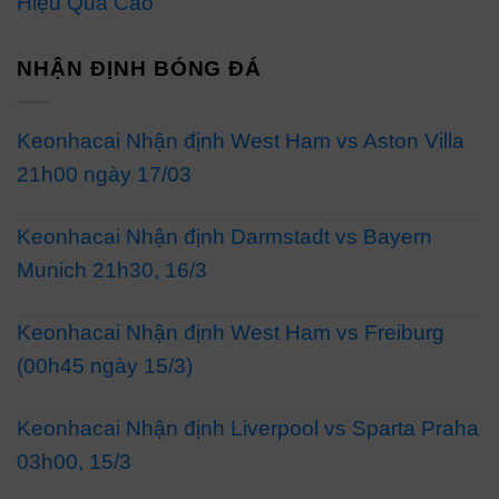
Hiệu Quả Cao
NHẬN ĐỊNH BÓNG ĐÁ
Keonhacai Nhận định West Ham vs Aston Villa
21h00 ngày 17/03
Keonhacai Nhận định Darmstadt vs Bayern
Munich 21h30, 16/3
Keonhacai Nhận định West Ham vs Freiburg
(00h45 ngày 15/3)
Keonhacai Nhận định Liverpool vs Sparta Praha
03h00, 15/3