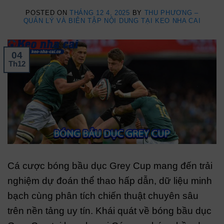
POSTED ON
THÁNG 12 4, 2025
BY
THU PHƯƠNG –
QUẢN LÝ VÀ BIÊN TẬP NỘI DUNG TẠI KEO NHA CAI
04
Th12
Cá cược bóng bầu dục Grey Cup mang đến trải
nghiệm dự đoán thể thao hấp dẫn, dữ liệu minh
bạch cùng phân tích chiến thuật chuyên sâu
trên nền tảng uy tín. Khái quát về bóng bầu dục