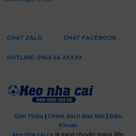
CHAT ZALO
CHAT FACEBOOK
HOTLINE: 0968.66.XXXXX
Giới Thiệu
|
Chính Sách Bảo Mật
|
Điều
Khoản
keo-nha-cai.co
là trang chuyên mang đến