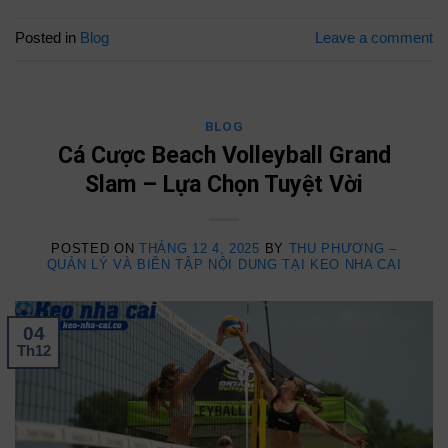
Posted in
Blog
Leave a comment
BLOG
Cá Cược Beach Volleyball Grand
Slam – Lựa Chọn Tuyệt Vời
POSTED ON
THÁNG 12 4, 2025
BY
THU PHƯƠNG –
QUẢN LÝ VÀ BIÊN TẬP NỘI DUNG TẠI KEO NHA CAI
04
Th12