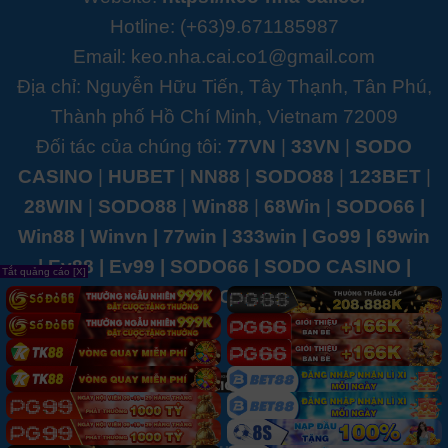
Hotline: (+63)9.671185987
Email:
keo.nha.cai.co1@gmail.com
Địa chỉ: Nguyễn Hữu Tiến, Tây Thạnh, Tân Phú,
Thành phố Hồ Chí Minh, Vietnam 72009
Đối tác của chúng tôi:
77VN
|
33VN
|
SODO
CASINO
|
HUBET
|
NN88
|
SODO88
|
123BET
|
28WIN
|
SODO88
|
Win88
|
68Win
|
SODO66
|
Win88
|
Winvn
|
77win
|
333win
|
Go99
|
69win
|
Ev88
|
Ev99
|
SODO66
|
SODO CASINO
|
Tắt quảng cáo [X]
SODO66
|