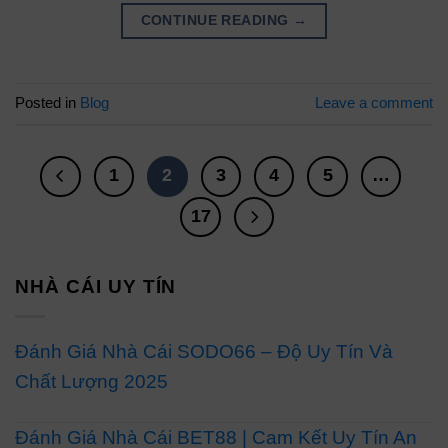
CONTINUE READING
→
Posted in
Blog
Leave a comment
1
2
3
4
5
…
17
NHÀ CÁI UY TÍN
Đánh Giá Nhà Cái SODO66 – Độ Uy Tín Và
Chất Lượng 2025
Đánh Giá Nhà Cái BET88 | Cam Kết Uy Tín An