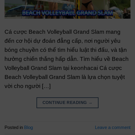
Cá cược Beach Volleyball Grand Slam mang
đến cơ hội dự đoán đẳng cấp, nơi người yêu
bóng chuyền có thể tìm hiểu luật thi đấu, và tận
hưởng chiến thắng hấp dẫn. Tìm hiểu về Beach
Volleyball Grand Slam tại keonhacai Cá cược
Beach Volleyball Grand Slam là lựa chọn tuyệt
vời cho người […]
CONTINUE READING
→
Posted in
Blog
Leave a comment