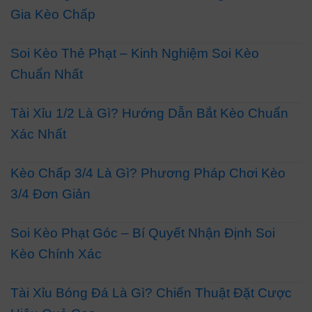
Gia Kèo Chấp
Soi Kèo Thẻ Phạt – Kinh Nghiệm Soi Kèo
Chuẩn Nhất
Tài Xỉu 1/2 Là Gì? Hướng Dẫn Bắt Kèo Chuẩn
Xác Nhất
Kèo Chấp 3/4 Là Gì? Phương Pháp Chơi Kèo
3/4 Đơn Giản
Soi Kèo Phạt Góc – Bí Quyết Nhận Định Soi
Kèo Chính Xác
Tài Xỉu Bóng Đá Là Gì? Chiến Thuật Đặt Cược