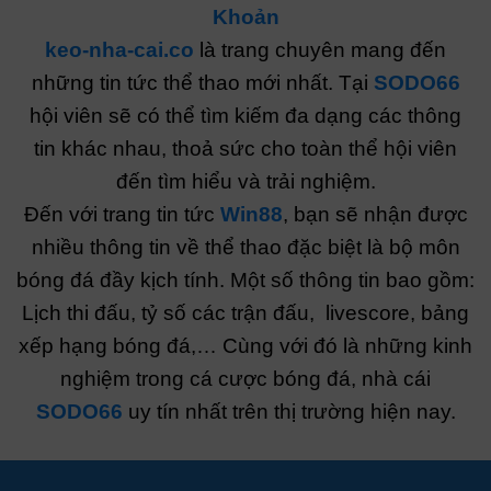
Khoản
keo-nha-cai.co
là trang chuyên mang đến
những tin tức thể thao mới nhất. Tại
SODO66
hội viên sẽ có thể tìm kiếm đa dạng các thông
tin khác nhau, thoả sức cho toàn thể hội viên
đến tìm hiểu và trải nghiệm.
Đến với trang tin tức
Win88
, bạn sẽ nhận được
nhiều thông tin về thể thao đặc biệt là bộ môn
bóng đá đầy kịch tính. Một số thông tin bao gồm:
Lịch thi đấu, tỷ số các trận đấu, livescore, bảng
xếp hạng bóng đá,… Cùng với đó là những kinh
nghiệm trong cá cược bóng đá, nhà cái
SODO66
uy tín nhất trên thị trường hiện nay.