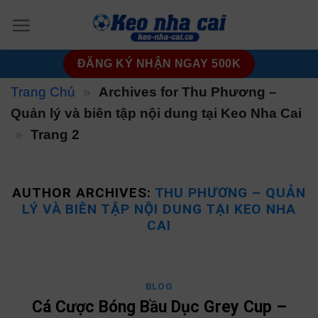
Skip
to
content
ĐĂNG KÝ NHẬN NGAY 500K
Trang Chủ
»
Archives for Thu Phương –
Quản lý và biên tập nội dung tại Keo Nha Cai
»
Trang 2
AUTHOR ARCHIVES:
THU PHƯƠNG – QUẢN
LÝ VÀ BIÊN TẬP NỘI DUNG TẠI KEO NHA
CAI
BLOG
Cá Cược Bóng Bầu Dục Grey Cup –