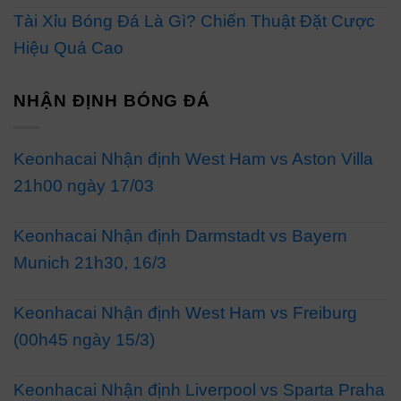
Tài Xỉu Bóng Đá Là Gì? Chiến Thuật Đặt Cược
Hiệu Quả Cao
NHẬN ĐỊNH BÓNG ĐÁ
Keonhacai Nhận định West Ham vs Aston Villa
21h00 ngày 17/03
Keonhacai Nhận định Darmstadt vs Bayern
Munich 21h30, 16/3
Keonhacai Nhận định West Ham vs Freiburg
(00h45 ngày 15/3)
Keonhacai Nhận định Liverpool vs Sparta Praha