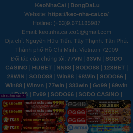
KeoNhaCai
|
BongDaLu
Website:
https://keo-nha-cai.co/
Hotline: (+63)9.671185987
Email:
keo.nha.cai.co1@gmail.com
Địa chỉ: Nguyễn Hữu Tiến, Tây Thạnh, Tân Phú,
Thành phố Hồ Chí Minh, Vietnam 72009
Đối tác của chúng tôi:
77VN
|
33VN
|
SODO
CASINO
|
HUBET
|
NN88
|
SODO88
|
123BET
|
28WIN
|
SODO88
|
Win88
|
68Win
|
SODO66
|
Win88
|
Winvn
|
77win
|
333win
|
Go99
|
69win
|
Ev88
|
Ev99
|
SODO66
|
SODO CASINO
|
Tắt quảng cáo [X]
SODO66
|