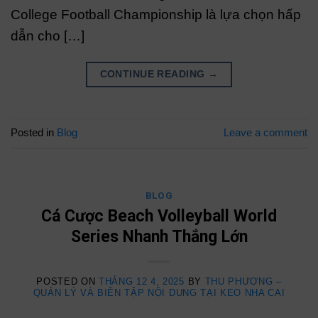
College Football Championship là lựa chọn hấp
dẫn cho […]
CONTINUE READING
→
Posted in
Blog
Leave a comment
BLOG
Cá Cược Beach Volleyball World
Series Nhanh Thắng Lớn
POSTED ON
THÁNG 12 4, 2025
BY
THU PHƯƠNG –
QUẢN LÝ VÀ BIÊN TẬP NỘI DUNG TẠI KEO NHA CAI