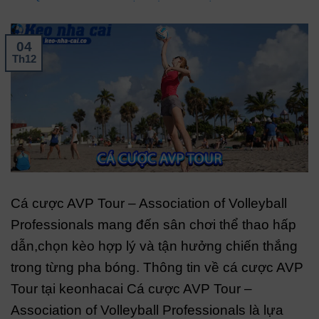
04
Th12
Cá cược AVP Tour – Association of Volleyball
Professionals mang đến sân chơi thể thao hấp
dẫn,chọn kèo hợp lý và tận hưởng chiến thắng
trong từng pha bóng. Thông tin về cá cược AVP
Tour tại keonhacai Cá cược AVP Tour –
Association of Volleyball Professionals là lựa