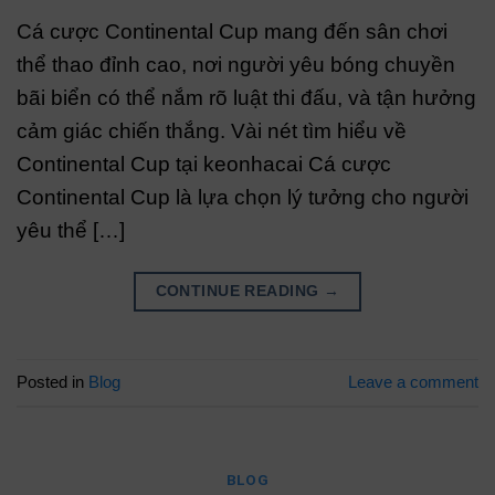
Cá cược Continental Cup mang đến sân chơi
thể thao đỉnh cao, nơi người yêu bóng chuyền
bãi biển có thể nắm rõ luật thi đấu, và tận hưởng
cảm giác chiến thắng. Vài nét tìm hiểu về
Continental Cup tại keonhacai Cá cược
Continental Cup là lựa chọn lý tưởng cho người
yêu thể […]
CONTINUE READING
→
Posted in
Blog
Leave a comment
BLOG