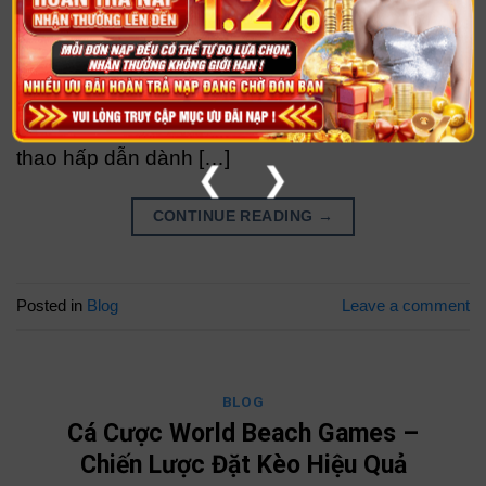
chơi tận hưởng cảm giác chiến thắng trong từng
pha bóng mãn nhãn. Khái quát thông tin về
Swatch Major Series tại keonhacai Cá cược
Swatch Major Series là hình thức dự đoán thể
thao hấp dẫn dành […]
❮
❯
CONTINUE READING
→
Posted in
Blog
Leave a comment
BLOG
Cá Cược World Beach Games –
Chiến Lược Đặt Kèo Hiệu Quả