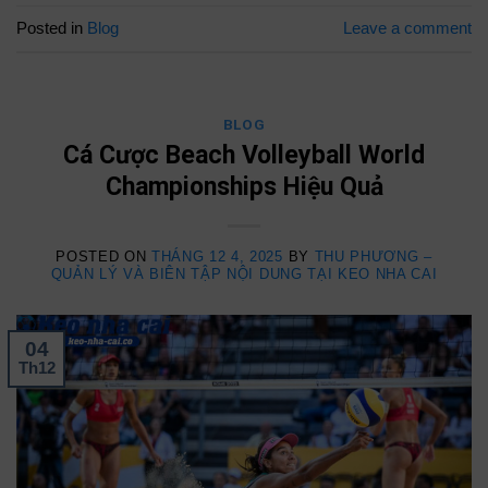
Posted in
Blog
Leave a comment
BLOG
Cá Cược Beach Volleyball World
Championships Hiệu Quả
POSTED ON
THÁNG 12 4, 2025
BY
THU PHƯƠNG –
QUẢN LÝ VÀ BIÊN TẬP NỘI DUNG TẠI KEO NHA CAI
04
Th12