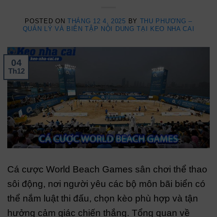
POSTED ON
THÁNG 12 4, 2025
BY
THU PHƯƠNG –
QUẢN LÝ VÀ BIÊN TẬP NỘI DUNG TẠI KEO NHA CAI
04
Th12
Cá cược World Beach Games sân chơi thể thao
sôi động, nơi người yêu các bộ môn bãi biển có
thể nắm luật thi đấu, chọn kèo phù hợp và tận
hưởng cảm giác chiến thắng. Tổng quan về