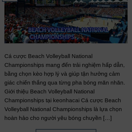
Cá cược Beach Volleyball National
Championships mang đến trải nghiệm hấp dẫn,
bằng chọn kèo hợp lý và giúp tận hưởng cảm
giác chiến thắng qua từng pha bóng mãn nhãn.
Giới thiệu Beach Volleyball National
Championships tại keonhacai Cá cược Beach
Volleyball National Championships là lựa chọn
hoàn hảo cho người yêu bóng chuyền […]