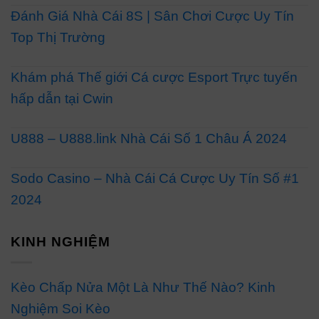
Đánh Giá Nhà Cái 8S | Sân Chơi Cược Uy Tín
Top Thị Trường
Khám phá Thế giới Cá cược Esport Trực tuyến
hấp dẫn tại Cwin
U888 – U888.link Nhà Cái Số 1 Châu Á 2024
Sodo Casino – Nhà Cái Cá Cược Uy Tín Số #1
2024
KINH NGHIỆM
Kèo Chấp Nửa Một Là Như Thế Nào? Kinh
Nghiệm Soi Kèo