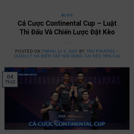
BLOG
Cá Cược Continental Cup – Luật
Thi Đấu Và Chiến Lược Đặt Kèo
POSTED ON
THÁNG 12 4, 2025
BY
THU PHƯƠNG –
QUẢN LÝ VÀ BIÊN TẬP NỘI DUNG TẠI KEO NHA CAI
04
Th12